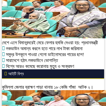
দেশে এলে বিমানবন্দরেই মেরে ফেলার হুমকি দেওয়া হয়: প্রধানমন্ত্রী
লকডাউন অমান্য করলে হতে পারে লাখ টাকা জরিমানা
সমুদ্র উপকূলে পাওয়া গেলো ডাইনোসরের পায়ের ছাপ!
সারাদেশে হঠাৎ লকডাউনে ভোগান্তি
বিশ্বে আরও কমেছে করোনায় মৃত্যু ও সংক্রমণ
আইটি বিশ্ব
কুমিল্লা জেলার ব্রাহ্মণ পাড়া থানায় ১৮ কেজি গাঁজা আটক ২।