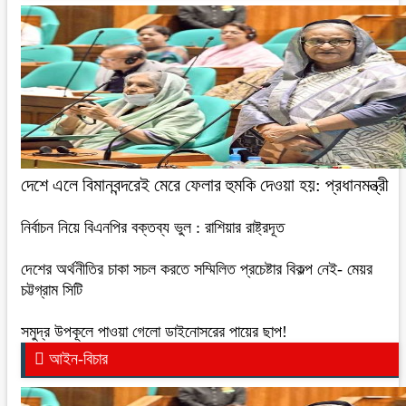
দেশে এলে বিমানবন্দরেই মেরে ফেলার হুমকি দেওয়া হয়: প্রধানমন্ত্রী
নির্বাচন নিয়ে বিএনপির বক্তব্য ভুল : রাশিয়ার রাষ্ট্রদূত
দেশের অর্থনীতির চাকা সচল করতে সম্মিলিত প্রচেষ্টার বিকল্প নেই- মেয়র
চট্টগ্রাম সিটি
সমুদ্র উপকূলে পাওয়া গেলো ডাইনোসরের পায়ের ছাপ!
আইন-বিচার