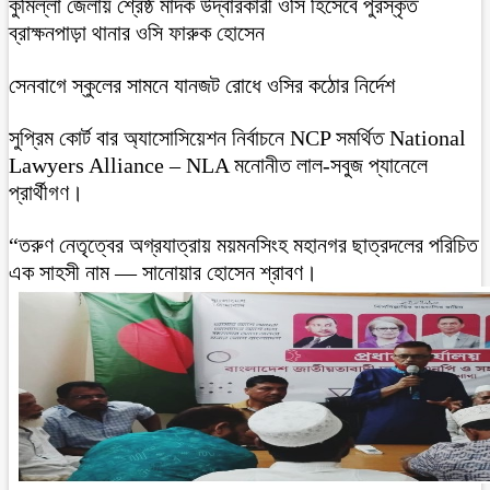
কুমিল্লা জেলায় শ্রেষ্ঠ মাদক উদ্বারকারী ওসি হিসেবে পুরস্কৃত
ব্রাক্ষনপাড়া থানার ওসি ফারুক হোসেন
সেনবাগে স্কুলের সামনে যানজট রোধে ওসির কঠোর নির্দেশ
সুপ্রিম কোর্ট বার অ্যাসোসিয়েশন নির্বাচনে NCP সমর্থিত National
Lawyers Alliance – NLA মনোনীত লাল-সবুজ প্যানেলে
প্রার্থীগণ।
“তরুণ নেতৃত্বের অগ্রযাত্রায় ময়মনসিংহ মহানগর ছাত্রদলের পরিচিত
এক সাহসী নাম — সানোয়ার হোসেন শ্রাবণ।