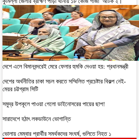
কুমিল্লা জেলার ব্রাহ্মণ পাড়া থানায় ১৮ কেজি গাঁজা আটক ২।
দেশে এলে বিমানবন্দরেই মেরে ফেলার হুমকি দেওয়া হয়: প্রধানমন্ত্রী
দেশের অর্থনীতির চাকা সচল করতে সম্মিলিত প্রচেষ্টার বিকল্প নেই-
মেয়র চট্টগ্রাম সিটি
সমুদ্র উপকূলে পাওয়া গেলো ডাইনোসরের পায়ের ছাপ!
সারাদেশে হঠাৎ লকডাউনে ভোগান্তি
ভোলায় মেম্বার প্রার্থীর সমর্থকদের সংঘর্ষ, গুলিতে নিহত ১