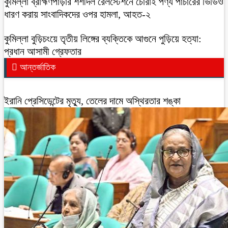
কুমিল্লা ব্রাহ্মণপাড়ার শশীদল রেলস্টেশনে চোরাই পণ্য পাচারের ভিডিও
ধারণ করায় সাংবাদিকদের ওপর হামলা, আহত-২
কুমিল্লা বুড়িচংয়ে তৃতীয় লিঙ্গের ব্যক্তিকে আগুনে পুড়িয়ে হত্যা:
প্রধান আসামী গ্রেফতার
আন্তর্জাতিক
ইরানি প্রেসিডেন্টের মৃত্যু, তেলের দামে অস্থিরতার শঙ্কা