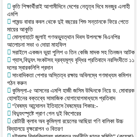
কৃতি শিক্ষার্থীরাই আগামীদিনে দেশের নেতৃত্ব দিবে মনজুর এলাহী
এমপি
পাষন্ড বাবার কবল থেকে দুই বছরের শিশু সন্তানকে ফিরে পেতে
মায়ের আকুতি
মোল্লাহাটে জুলাই গণঅভ্যুত্থান দিবস উপলক্ষে বিএনপির
আলোচনা সভা ও দোয়া মাহফিল
সরাইলে একজন ভুয়া পুলিশ ও তিন কেজি মাদক সহ তিনজন আটক
গ্যাস,বিদ্যুৎ সংকটসহ দ্রব্যমূল্য বৃদ্ধির প্রতিবাদে নরসিংদীতে ১১
দলের স্বারকলিপি প্রদান
সাংবাদিকতা পেশার অস্তিত্ব রক্ষায় অবিলম্বে গণমাধ্যম কমিশন
গঠন করুন
কুমিল্লা-৫ আসনের এমপি হাজী জসিম উদ্দিনকে নিয়ে ড. মোবারক
হোসাইনের বক্তব্যে সামাজিক যোগাযোগমাধ্যমে প্রতিবাদ
“বৈষম্য আন্দোলন ইতিহাসে বৈষম্যের শিকার:-
বিদ্যুৎস্পৃষ্টে প্রাণ গেল দুই কিশোরের
রোটারী ক্লাব অব কুমিল্লা রয়েলের আছিয়া গণি বালিকা উচ্চ
বিদ্যালয়ে বৃক্ষরোপন ও বিতরণ
চট্টগ্রাম বিশ্ববিদ্যালয় প্রাক্তন অর্থনীতি ছাত্র সমিতি” (কুয়েসা)