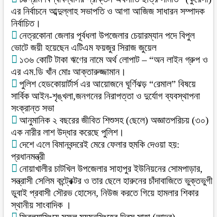
এর নির্বাচনে আব্দুল্লাহ সভাপতি ও আগা আজিজ সাধারন সম্পাদক
নির্বাচিত।
নেত্রকোনা জেলার পূর্বধলা উপজেলার চেয়ারম্যান পদে বিপুল
ভোটে জয়ী হয়েছেন এটিএম ফয়জুর সিরাজ জুয়েল
১৩৬ কোটি টাকা ঋণের নামে অর্থ লোপাট – “অন লাইন গ্রুপ ও
এর এম.ডি খাঁন মোঃ আক্তারুজ্জামান।
পুলিশ হেডকোয়ার্টার্স এর আয়োজনে ঘূর্ণিঝড় “রেমাল” বিষয়ে
সার্বিক আইন-শৃঙ্খলা,জনগনের নিরাপত্তা ও দুর্যোগ ব্যবস্থাপনা
সংক্রান্ত সভা
আনুমানিক ২ বছরের জীবিত শিশুসহ (ছেলে) অজ্ঞাতপরিচয় (৩০)
এক নারীর লাশ উদ্ধার করেছে পুলিশ।
দেশে এলে বিমানবন্দরেই মেরে ফেলার হুমকি দেওয়া হয়:
প্রধানমন্ত্রী
নোয়াখালীর চাটখিল উপজেলার সাহাপুর ইউনিয়নের সোমপাড়ার,
সন্ত্রাসী সেলিম কন্ট্রেক্টর ও তার ছেলে হারুনের চাঁদাবাজিতে ভুক্তভুগী
ডুবাই প্রবাসী সৌরভ হোসেন, নিউজ করতে গিয়ে হামলার শিকার
স্থানীয় সাংবাদিক ।