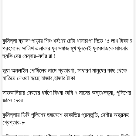
কুমিল্লা ব্রাহ্মণপাড়ায় শিশু ধর্ষণের চেষ্টা ধামাচাপা দিতে ‘৫ লাখ টাকা’র
প্রহসনের সালিশ এলাকার যুব সমাজ মুখ খুললেই যুবসমাজকে মামলার
হুমকি দেয় মেম্বার-সর্দার রা !
ভুয়া অনলাইন পোর্টালের নামে প্রতারণা, সাধারণ মানুষের কাছ থেকে
হাতিয়ে নেওয়া হচ্ছে হাজার,হাজার টাকা
সাতকানিয়ায় দেবরের ধর্ষণে বিধবা ভাবি ৭ মাসের অন্তঃসত্ত্বা, পুলিশের
জালে দেবর
কুমিল্লায় ডিবি পুলিশের ছদ্মবেশে ডাকাতির প্রস্তুতি, দেশীয় অস্ত্রসহ
গ্রেপ্তার-৮