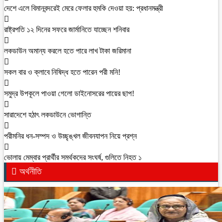
দেশে এলে বিমানবন্দরেই মেরে ফেলার হুমকি দেওয়া হয়: প্রধানমন্ত্রী
রাষ্ট্রপতি ১২ দিনের সফরে জার্মানিতে যাচ্ছেন শনিবার
লকডাউন অমান্য করলে হতে পারে লাখ টাকা জরিমানা
সকল বার ও ক্লাবে নিষিদ্ধ হতে পারেন পরী মনি!
সমুদ্র উপকূলে পাওয়া গেলো ডাইনোসরের পায়ের ছাপ!
সারাদেশে হঠাৎ লকডাউনে ভোগান্তি
পরীমনির ধন-সম্পদ ও উচ্ছৃঙ্খল জীবনযাপন নিয়ে প্রশ্ন
ভোলায় মেম্বার প্রার্থীর সমর্থকদের সংঘর্ষ, গুলিতে নিহত ১
অর্থনীতি