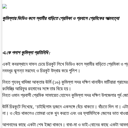
কুমিল্লায় ভিডিও কলে স্বামীর বাড়িতে প্রেমিকা ও প্রবাসে প্রেমিকের আত্মহত্যা
এ.কে পলাশ কুমিল্লা প্রতিনিধি :
একই কবরস্থানে দাফন চেয়ে চিরকুট লিখে ভিডিও কলে স্বামীর বাড়িতে প্রেমিকা ও প্র
নববধূর ঝুলন্ত মরদেহ ও চিরকুট উদ্ধার করে পুলিশ।
নিহত গৃহবধূ খাদিজা আক্তার ঊর্মি (১৬) কুমিল্লা সদর দক্ষিণ থানাধীন মাটিয়ারা গ্র
রংমিস্ত্রি আরিফুর রহমানের সঙ্গে তার বিয়ে হয়।
নিহত ওমান প্রবাসী প্রেমিক সাফায়েত হোসেন কুমিল্লা সদর দক্ষিণ উপজেলার পূর
ঊর্মি চিরকুটে লিখেছে, ‘চাইছিলাম দুজনে একসঙ্গে বেঁচে থাকতে। বাঁচতে দিল না।
না। ও বেঁচে থাকলেও তোমরা ওকে খুন করতে এবং ওর ফ্যামিলিকে জেলের ভাত খাওয়
আপনাদের কাছে একটা শেষ ইচ্ছা থাকবে। বাবা-মা ও ভাই-বোনের কাছে একটা আবদার