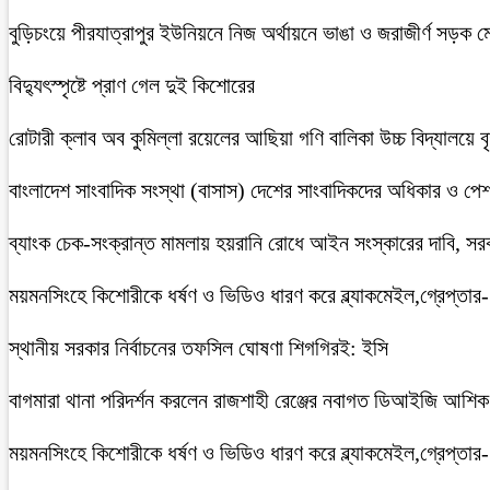
বুড়িচংয়ে পীরযাত্রাপুর ইউনিয়নে নিজ অর্থায়নে ভাঙা ও জরাজীর্ণ সড়ক ম
বিদ্যুৎস্পৃষ্টে প্রাণ গেল দুই কিশোরের
রোটারী ক্লাব অব কুমিল্লা রয়েলের আছিয়া গণি বালিকা উচ্চ বিদ্যালয়ে 
বাংলাদেশ সাংবাদিক সংস্থা (বাসাস) দেশের সাংবাদিকদের অধিকার ও পেশাগত
ব্যাংক চেক-সংক্রান্ত মামলায় হয়রানি রোধে আইন সংস্কারের দাবি, সরকা
ময়মনসিংহে কিশোরীকে ধর্ষণ ও ভিডিও ধারণ করে ব্ল্যাকমেইল,গ্রেপ্তার
স্থানীয় সরকার নির্বাচনের তফসিল ঘোষণা শিগগিরই: ইসি
বাগমারা থানা পরিদর্শন করলেন রাজশাহী রেঞ্জের নবাগত ডিআইজি আশি
ময়মনসিংহে কিশোরীকে ধর্ষণ ও ভিডিও ধারণ করে ব্ল্যাকমেইল,গ্রেপ্তার