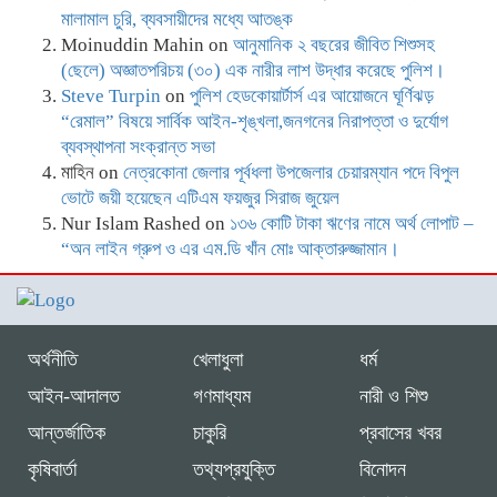
মালামাল চুরি, ব্যবসায়ীদের মধ্যে আতঙ্ক
Moinuddin Mahin
on
আনুমানিক ২ বছরের জীবিত শিশুসহ
(ছেলে) অজ্ঞাতপরিচয় (৩০) এক নারীর লাশ উদ্ধার করেছে পুলিশ।
Steve Turpin
on
পুলিশ হেডকোয়ার্টার্স এর আয়োজনে ঘূর্ণিঝড়
“রেমাল” বিষয়ে সার্বিক আইন-শৃঙ্খলা,জনগনের নিরাপত্তা ও দুর্যোগ
ব্যবস্থাপনা সংক্রান্ত সভা
মাহিন
on
নেত্রকোনা জেলার পূর্বধলা উপজেলার চেয়ারম্যান পদে বিপুল
ভোটে জয়ী হয়েছেন এটিএম ফয়জুর সিরাজ জুয়েল
Nur Islam Rashed
on
১৩৬ কোটি টাকা ঋণের নামে অর্থ লোপাট –
“অন লাইন গ্রুপ ও এর এম.ডি খাঁন মোঃ আক্তারুজ্জামান।
অর্থনীতি
খেলাধুলা
ধর্ম
আইন-আদালত
গণমাধ্যম
নারী ও শিশু
আন্তর্জাতিক
চাকুরি
প্রবাসের খবর
কৃষিবার্তা
তথ্যপ্রযুক্তি
বিনোদন