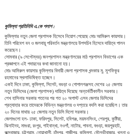
কুমিল্লা প্রতিনিধি এ.কে পলাশ :
কুমিল্লার নতুন জেলা প্রশাসক হিসেবে নিয়োগ পেয়েছে মোঃ আমিরুল কায়সার।
তিনি পরিবেশ বন ও জলবায়ূ পরিবর্তন মন্ত্রণালয়ে উপসচিব হিসেবে দায়িত্ব পালন
করেছেন।
সোমবার (৯ সেপ্টেম্বর) জনপ্রশাসন মন্ত্রণালয়ের মাঠ প্রশাসন বিভাগের এক
প্রজ্ঞাপনে এই পদায়নের কথা জানানো হয়।
মোঃ আমিরুল কায়সার কুমিল্লার বিদায়ী জেলা প্রশাসক খন্দকার মু. মুশফিকুর
রহমানের স্থলাভিষিক্ত হচ্ছেন।
একই দিনে ঢাকা, কুমিল্লা, সিলেট, বগুড়া ও গোপালগঞ্জসহ দেশের ২৫ জেলায়
নতুন ডিসিদের (জেলা প্রশাসক) দায়িত্ব দিয়েছে অন্তর্বর্তীকালীন সরকার।
শেখ হাসিনার সরকার পতনের পর গত ২০ অগাস্ট এসব জেলার ডিসিদের
প্রত্যাহার করে তাদেরকে বিভিন্ন মন্ত্রণালয় ও দপ্তরে বদলি করা হয়েছিল। তার
২০ দিনের মাথায় ২৫ জেলায় নতুন ডিসি দিলো সরকার।
জেলাগুলো হল- ঢাকা, ফরিদপুর, সিলেট, হবিগঞ্জ, ময়মনসিংহ, শেরপুর, কুষ্টিয়া,
ঝিনাইদহ, মাগুরা, রংপুর, গাইবান্ধা, নওগাঁ, নাটোর, পাবনা, বগুড়া, জয়পুরহাট,
কক্সবাজার, চট্টগ্রাম, নোয়াখালী, চাঁদপুর, গাজীপুর, কুমিল্লা, মৌলভীবাজার, খুলনা ও