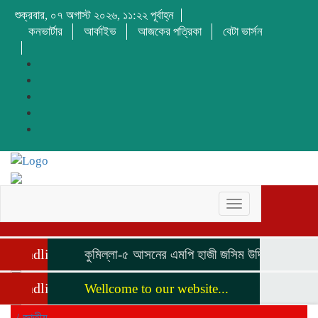
শুক্রবার, ০৭ অগাস্ট ২০২৬, ১১:২২ পূর্বাহ্ন
কনভার্টার
আর্কাইভ
আজকের পত্রিকা
বেটা ভার্সন
Toggle
navigation
Headline
কুমিল্লা-৫ আসনের এমপি হাজী জসিম উদ্দিনকে নিয়ে ড.
Headline
Wellcome to our website...
/
জাতীয়