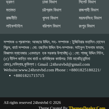
ভ্রমণ
ঢাকা বিভাগ
সিলেট বিভাগ
মতামত
চট্টগ্রাম বিভাগ
রাজশাহী বিভাগ
রাজনীতি
খুলনা বিভাগ
ময়মনসিংহ বিভাগ
লাইফস্টাইল
বরিশাল বিভাগ
রংপুর বিভাগ
সম্পাদক ও প্রকাশক: আবছার উদ্দিন, সহ- সম্পাদক : ইন্জিনিয়ার মহাসিন হোসেন
প্রিন্স, বার্তা সম্পাদক : মো: তছলিম উদ্দিন উপ-সম্পাদক: সাইফুল ইসলাম ফাহাদ,
বিজ্ঞাপন ম্যানেজার :এমদাদুল হক সরকার উপদেষ্টা(২) : মো: শামছু উদ্দিন লিটন,
(৫) দীলিপ কান্তি নাথ বার্তা ও বানিজ্যিক কার্যালয়: নিউ মার্কেট(চান্দিনা
রোড),দেবিদ্বার,কুমিল্লা। Gmail :24hrstvbd@gmail.com
Website:www.24hrstvbd.com Phone : +8801825180221/
+8801821715715
All rights reserved 24hrstvbd © 2026
ThemesDealer.Com
Theme Created By