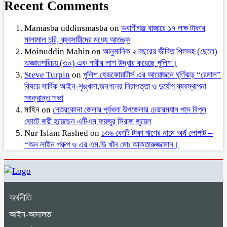
Recent Comments
Mamasba uddinsmasba
on
ভবানীগঞ্জ বাজারে ১৭ লক্ষ টাকার
মালামাল চুরি, ব্যবসায়ীদের মধ্যে আতঙ্ক
Moinuddin Mahin
on
আনুমানিক ২ বছরের জীবিত শিশুসহ (ছেলে)
অজ্ঞাতপরিচয় (৩০) এক নারীর লাশ উদ্ধার করেছে পুলিশ।
Steve Turpin
on
পুলিশ হেডকোয়ার্টার্স এর আয়োজনে ঘূর্ণিঝড় “রেমাল”
বিষয়ে সার্বিক আইন-শৃঙ্খলা,জনগনের নিরাপত্তা ও দুর্যোগ ব্যবস্থাপনা
সংক্রান্ত সভা
মাহিন
on
নেত্রকোনা জেলার পূর্বধলা উপজেলার চেয়ারম্যান পদে বিপুল
ভোটে জয়ী হয়েছেন এটিএম ফয়জুর সিরাজ জুয়েল
Nur Islam Rashed
on
১৩৬ কোটি টাকা ঋণের নামে অর্থ লোপাট –
“অন লাইন গ্রুপ ও এর এম.ডি খাঁন মোঃ আক্তারুজ্জামান।
অর্থনীতি
আইন-আদালত