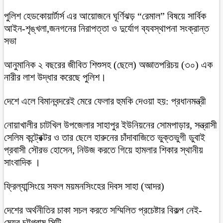
পুলিশ হেডকোয়ার্টার্স এর আয়োজনে ঘূর্ণিঝড় “রেমাল” বিষয়ে সার্বিক
আইন-শৃঙ্খলা,জনগনের নিরাপত্তা ও দুর্যোগ ব্যবস্থাপনা সংক্রান্ত
সভা
আনুমানিক ২ বছরের জীবিত শিশুসহ (ছেলে) অজ্ঞাতপরিচয় (৩০) এক
নারীর লাশ উদ্ধার করেছে পুলিশ।
দেশে এলে বিমানবন্দরেই মেরে ফেলার হুমকি দেওয়া হয়: প্রধানমন্ত্রী
নোয়াখালীর চাটখিল উপজেলার সাহাপুর ইউনিয়নের সোমপাড়ার, সন্ত্রাসী
সেলিম কন্ট্রেক্টর ও তার ছেলে হারুনের চাঁদাবাজিতে ভুক্তভুগী ডুবাই
প্রবাসী সৌরভ হোসেন, নিউজ করতে গিয়ে হামলার শিকার স্থানীয়
সাংবাদিক ।
ফ্রিল্যান্সিংয়ে সফল ময়মনসিংহের দিবস সাহা (আদর)
দেশের অর্থনীতির চাকা সচল করতে সম্মিলিত প্রচেষ্টার বিকল্প নেই-
মেয়র চট্টগ্রাম সিটি