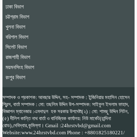
ঢাকা বিভাগ
চট্টগ্রাম বিভাগ
খুলনা বিভাগ
বরিশাল বিভাগ
সিলেট বিভাগ
রাজশাহী বিভাগ
ময়মনসিংহ বিভাগ
রংপুর বিভাগ
সম্পাদক ও প্রকাশক: আবছার উদ্দিন, সহ- সম্পাদক : ইন্জিনিয়ার মহাসিন হোসেন
প্রিন্স, বার্তা সম্পাদক : মো: তছলিম উদ্দিন উপ-সম্পাদক: সাইফুল ইসলাম ফাহাদ,
বিজ্ঞাপন ম্যানেজার :এমদাদুল হক সরকার উপদেষ্টা(২) : মো: শামছু উদ্দিন লিটন,
(৫) দীলিপ কান্তি নাথ বার্তা ও বানিজ্যিক কার্যালয়: নিউ মার্কেট(চান্দিনা
রোড),দেবিদ্বার,কুমিল্লা। Gmail :24hrstvbd@gmail.com
Website:www.24hrstvbd.com Phone : +8801825180221/