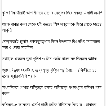
কৃতি শিক্ষার্থীরাই আগামীদিনে দেশের নেতৃত্ব দিবে মনজুর এলাহী এমপি
পাষন্ড বাবার কবল থেকে দুই বছরের শিশু সন্তানকে ফিরে পেতে মায়ের
আকুতি
মোল্লাহাটে জুলাই গণঅভ্যুত্থান দিবস উপলক্ষে বিএনপির আলোচনা
সভা ও দোয়া মাহফিল
সরাইলে একজন ভুয়া পুলিশ ও তিন কেজি মাদক সহ তিনজন আটক
গ্যাস,বিদ্যুৎ সংকটসহ দ্রব্যমূল্য বৃদ্ধির প্রতিবাদে নরসিংদীতে ১১
দলের স্বারকলিপি প্রদান
সাংবাদিকতা পেশার অস্তিত্ব রক্ষায় অবিলম্বে গণমাধ্যম কমিশন গঠন
করুন
কুমিল্লা-৫ আসনের এমপি হাজী জসিম উদ্দিনকে নিয়ে ড. মোবারক