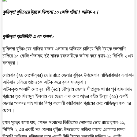
কুমিল্লা বুড়িচংয়ে ট্রাকে মিললো ১০ কেজি গাঁজা। আটক-২।
কুমিল্লা প্রতিনিধি এ.কে পলাশ :
কুমিল্লা বুড়িচংয়ের নাজিরা বাজার এলাকায় অভিযান চালিয়ে মিনি ট্রাকে তল্লাশি
চালিয়ে ১০ কেজি গাঁজাসহ দুই মাদক ব‍্যবসায়ীকে আটক করে র‌্যাব-১১ সিপিসি ২ এর
সদস্যরা।
সোমবার (২৯ সেপ্টেম্বর) ভোর রাতে জেলার বুড়িচং উপজেলার নাজিরাবাজার এলাকায়
অভিযান চালিয়ে তাদেরকে আটক করে র‍্যাব সদস্যরা।
আটককৃত আসামী মোঃ নূর নবী (৬৫) চট্টগ্রাম জেলার সীতাকুন্ড থানার পূর্ব হাসনাবাদ
গ্রামের মৃত সিরাজুল ইসলাম এর ছেলে এবং মোঃ আব্দুর রহীম উল্লা (২৬) একই
জেলার আকবর শাহ থানার বিশ্ব কলোনী কাচাঁবাজার গ্রামের মোঃ আজিজুল হক এর
ছেলে।
র‍্যাব সুত্রে জানা যায়, গোপন সংবাদের ভিত্তিতে সোমবার ভোর রাতে র‌্যাব-১১,
সিপিসি-২ এর একটি দল জেলার বুড়িচং উপজেলার নাজিরা বাজার এলাকায় মাদক
বিরোধী অভিযান পরিচালনা করে একটি মিনি ট্রাকে তল্লাশি চালিয়ে ১০ কেজি