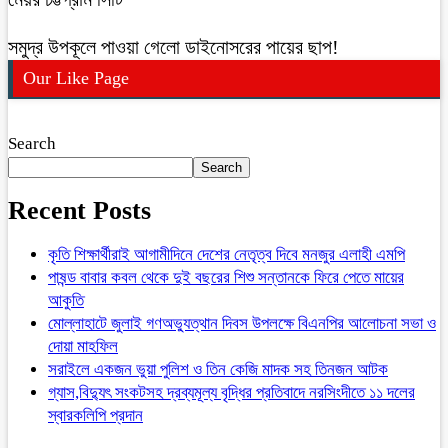
সমুদ্র উপকূলে পাওয়া গেলো ডাইনোসরের পায়ের ছাপ!
Our Like Page
Search
Search
Recent Posts
কৃতি শিক্ষার্থীরাই আগামীদিনে দেশের নেতৃত্ব দিবে মনজুর এলাহী এমপি
পাষন্ড বাবার কবল থেকে দুই বছরের শিশু সন্তানকে ফিরে পেতে মায়ের
আকুতি
মোল্লাহাটে জুলাই গণঅভ্যুত্থান দিবস উপলক্ষে বিএনপির আলোচনা সভা ও
দোয়া মাহফিল
সরাইলে একজন ভুয়া পুলিশ ও তিন কেজি মাদক সহ তিনজন আটক
গ্যাস,বিদ্যুৎ সংকটসহ দ্রব্যমূল্য বৃদ্ধির প্রতিবাদে নরসিংদীতে ১১ দলের
স্বারকলিপি প্রদান