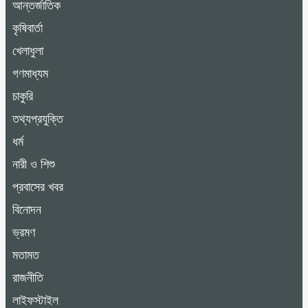
আন্তর্জাতিক
কৃষিবার্তা
খেলাধুলা
গণমাধ্যম
চাকুরি
তথ্যপ্রযুক্তি
ধর্ম
নারী ও শিশু
প্রবাসের খবর
বিনোদন
ভ্রমণ
মতামত
রাজনীতি
লাইফস্টাইল