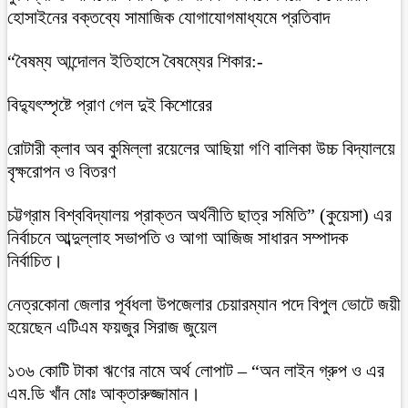
হোসাইনের বক্তব্যে সামাজিক যোগাযোগমাধ্যমে প্রতিবাদ
“বৈষম্য আন্দোলন ইতিহাসে বৈষম্যের শিকার:-
বিদ্যুৎস্পৃষ্টে প্রাণ গেল দুই কিশোরের
রোটারী ক্লাব অব কুমিল্লা রয়েলের আছিয়া গণি বালিকা উচ্চ বিদ্যালয়ে
বৃক্ষরোপন ও বিতরণ
চট্টগ্রাম বিশ্ববিদ্যালয় প্রাক্তন অর্থনীতি ছাত্র সমিতি” (কুয়েসা) এর
নির্বাচনে আব্দুল্লাহ সভাপতি ও আগা আজিজ সাধারন সম্পাদক
নির্বাচিত।
নেত্রকোনা জেলার পূর্বধলা উপজেলার চেয়ারম্যান পদে বিপুল ভোটে জয়ী
হয়েছেন এটিএম ফয়জুর সিরাজ জুয়েল
১৩৬ কোটি টাকা ঋণের নামে অর্থ লোপাট – “অন লাইন গ্রুপ ও এর
এম.ডি খাঁন মোঃ আক্তারুজ্জামান।