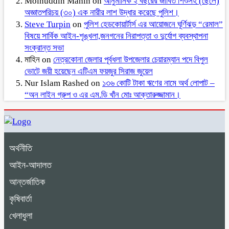
Moinuddin Mahin
on
আনুমানিক ২ বছরের জীবিত শিশুসহ (ছেলে)
অজ্ঞাতপরিচয় (৩০) এক নারীর লাশ উদ্ধার করেছে পুলিশ।
Steve Turpin
on
পুলিশ হেডকোয়ার্টার্স এর আয়োজনে ঘূর্ণিঝড় “রেমাল”
বিষয়ে সার্বিক আইন-শৃঙ্খলা,জনগনের নিরাপত্তা ও দুর্যোগ ব্যবস্থাপনা
সংক্রান্ত সভা
মাহিন
on
নেত্রকোনা জেলার পূর্বধলা উপজেলার চেয়ারম্যান পদে বিপুল
ভোটে জয়ী হয়েছেন এটিএম ফয়জুর সিরাজ জুয়েল
Nur Islam Rashed
on
১৩৬ কোটি টাকা ঋণের নামে অর্থ লোপাট –
“অন লাইন গ্রুপ ও এর এম.ডি খাঁন মোঃ আক্তারুজ্জামান।
অর্থনীতি
আইন-আদালত
আন্তর্জাতিক
কৃষিবার্তা
খেলাধুলা