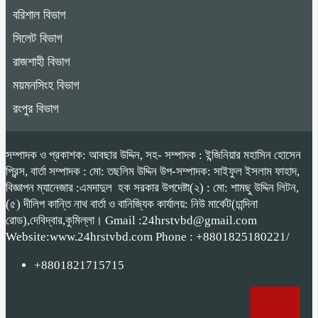
বরিশাল বিভাগ
সিলেট বিভাগ
রাজশাহী বিভাগ
ময়মনসিংহ বিভাগ
রংপুর বিভাগ
সম্পাদক ও প্রকাশক: আবছার উদ্দিন, সহ- সম্পাদক : ইন্জিনিয়ার মহাসিন হোসেন
প্রিন্স, বার্তা সম্পাদক : মো: তছলিম উদ্দিন উপ-সম্পাদক: সাইফুল ইসলাম ফাহাদ,
বিজ্ঞাপন ম্যানেজার :এমদাদুল হক সরকার উপদেষ্টা(২) : মো: শামছু উদ্দিন লিটন,
(৫) দীলিপ কান্তি নাথ বার্তা ও বানিজ্যিক কার্যালয়: নিউ মার্কেট(চান্দিনা
রোড),দেবিদ্বার,কুমিল্লা। Gmail :24hrstvbd@gmail.com
Website:www.24hrstvbd.com Phone : +8801825180221/
+8801821715715