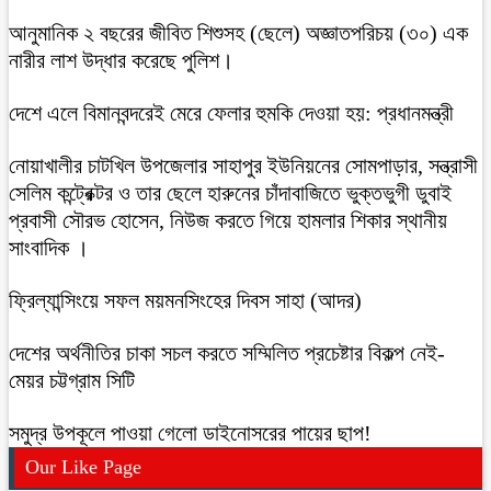
আনুমানিক ২ বছরের জীবিত শিশুসহ (ছেলে) অজ্ঞাতপরিচয় (৩০) এক
নারীর লাশ উদ্ধার করেছে পুলিশ।
দেশে এলে বিমানবন্দরেই মেরে ফেলার হুমকি দেওয়া হয়: প্রধানমন্ত্রী
নোয়াখালীর চাটখিল উপজেলার সাহাপুর ইউনিয়নের সোমপাড়ার, সন্ত্রাসী
সেলিম কন্ট্রেক্টর ও তার ছেলে হারুনের চাঁদাবাজিতে ভুক্তভুগী ডুবাই
প্রবাসী সৌরভ হোসেন, নিউজ করতে গিয়ে হামলার শিকার স্থানীয়
সাংবাদিক ।
ফ্রিল্যান্সিংয়ে সফল ময়মনসিংহের দিবস সাহা (আদর)
দেশের অর্থনীতির চাকা সচল করতে সম্মিলিত প্রচেষ্টার বিকল্প নেই-
মেয়র চট্টগ্রাম সিটি
সমুদ্র উপকূলে পাওয়া গেলো ডাইনোসরের পায়ের ছাপ!
Our Like Page