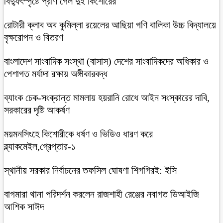
বিদ্যুৎস্পৃষ্টে প্রাণ গেল দুই কিশোরের
রোটারী ক্লাব অব কুমিল্লা রয়েলের আছিয়া গণি বালিকা উচ্চ বিদ্যালয়ে
বৃক্ষরোপন ও বিতরণ
বাংলাদেশ সাংবাদিক সংস্থা (বাসাস) দেশের সাংবাদিকদের অধিকার ও
পেশাগত মর্যাদা রক্ষায় অঙ্গীকারবদ্ধ
ব্যাংক চেক-সংক্রান্ত মামলায় হয়রানি রোধে আইন সংস্কারের দাবি,
সরকারের দৃষ্টি আকর্ষণ
ময়মনসিংহে কিশোরীকে ধর্ষণ ও ভিডিও ধারণ করে
ব্ল্যাকমেইল,গ্রেপ্তার-১
স্থানীয় সরকার নির্বাচনের তফসিল ঘোষণা শিগগিরই: ইসি
বাগমারা থানা পরিদর্শন করলেন রাজশাহী রেঞ্জের নবাগত ডিআইজি
আশিক সাঈদ