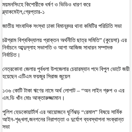
ময়মনসিংহে কিশোরীকে ধর্ষণ ও ভিডিও ধারণ করে
ব্ল্যাকমেইল,গ্রেপ্তার-১
জাতীয় সাংবাদিক সংস্থা ঢাকা বিমানবন্দর থানা কমিটির পরিচিতি সভা
চট্টগ্রাম বিশ্ববিদ্যালয় প্রাক্তন অর্থনীতি ছাত্র সমিতি” (কুয়েসা) এর
নির্বাচনে আব্দুল্লাহ সভাপতি ও আগা আজিজ সাধারন সম্পাদক
নির্বাচিত।
নেত্রকোনা জেলার পূর্বধলা উপজেলার চেয়ারম্যান পদে বিপুল ভোটে জয়ী
হয়েছেন এটিএম ফয়জুর সিরাজ জুয়েল
১৩৬ কোটি টাকা ঋণের নামে অর্থ লোপাট – “অন লাইন গ্রুপ ও এর
এম.ডি খাঁন মোঃ আক্তারুজ্জামান।
পুলিশ হেডকোয়ার্টার্স এর আয়োজনে ঘূর্ণিঝড় “রেমাল” বিষয়ে সার্বিক
আইন-শৃঙ্খলা,জনগনের নিরাপত্তা ও দুর্যোগ ব্যবস্থাপনা সংক্রান্ত
সভা