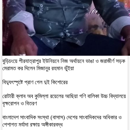
বুড়িচংয়ে পীরযাত্রাপুর ইউনিয়নে নিজ অর্থায়নে ভাঙা ও জরাজীর্ণ সড়ক
মেরামত কর দিলেন মিজানুর রহমান ভুঁইয়া
বিদ্যুৎস্পৃষ্টে প্রাণ গেল দুই কিশোরের
রোটারী ক্লাব অব কুমিল্লা রয়েলের আছিয়া গণি বালিকা উচ্চ বিদ্যালয়ে
বৃক্ষরোপন ও বিতরণ
বাংলাদেশ সাংবাদিক সংস্থা (বাসাস) দেশের সাংবাদিকদের অধিকার ও
পেশাগত মর্যাদা রক্ষায় অঙ্গীকারবদ্ধ