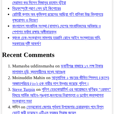
মেরামত কর দিলেন মিজানুর রহমান ভুঁইয়া
বিদ্যুৎস্পৃষ্টে প্রাণ গেল দুই কিশোরের
রোটারী ক্লাব অব কুমিল্লা রয়েলের আছিয়া গণি বালিকা উচ্চ বিদ্যালয়ে
বৃক্ষরোপন ও বিতরণ
বাংলাদেশ সাংবাদিক সংস্থা (বাসাস) দেশের সাংবাদিকদের অধিকার ও
পেশাগত মর্যাদা রক্ষায় অঙ্গীকারবদ্ধ
ব্যাংক চেক-সংক্রান্ত মামলায় হয়রানি রোধে আইন সংস্কারের দাবি,
সরকারের দৃষ্টি আকর্ষণ
Recent Comments
Mamasba uddinsmasba
on
ভবানীগঞ্জ বাজারে ১৭ লক্ষ টাকার
মালামাল চুরি, ব্যবসায়ীদের মধ্যে আতঙ্ক
Moinuddin Mahin
on
আনুমানিক ২ বছরের জীবিত শিশুসহ (ছেলে)
অজ্ঞাতপরিচয় (৩০) এক নারীর লাশ উদ্ধার করেছে পুলিশ।
Steve Turpin
on
পুলিশ হেডকোয়ার্টার্স এর আয়োজনে ঘূর্ণিঝড় “রেমাল”
বিষয়ে সার্বিক আইন-শৃঙ্খলা,জনগনের নিরাপত্তা ও দুর্যোগ ব্যবস্থাপনা
সংক্রান্ত সভা
মাহিন
on
নেত্রকোনা জেলার পূর্বধলা উপজেলার চেয়ারম্যান পদে বিপুল
ভোটে জয়ী হয়েছেন এটিএম ফয়জুর সিরাজ জুয়েল