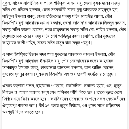
মুকুল, সাবেক সাংগঠনিক সম্পাদক শফিকুল আলম বাবু, জেলা কৃষক দলের সদস্য
সচিব মো. রবিউল ইসলাম, জেলা মৎস্যজীবী দলের যুগ্ম আহবায়ক মাহমুদুল হক,
সাইফুল ইসলাম বাবলু, জেলা তাঁতীদলের সদস্য সচিব জাহাঙ্গীর আলম, পৌর
বিএনপি’র যুগ্ম আহবায়ক এম এ রাজ্জাক, জেলা জাসাস’র আহবায়ক জিল্লুর রহমান,
সদস্য সচিব ফারুক হোসেন, শহর ছাত্রদলের সদস্য সচিব মো. শাহিন ইসলাম, পৌর
স্বেচ্ছাসেবক দলের সদস্য সচিব শেখ আজিজুর রহমান সেলিম, পৌর যুবদলের
আহ্বায়ক আলী শাহিন, সদস্য সচিব মাসুম রানা সবুজ প্রমুখ।
এ সময় উপস্থিত ছিলেন সদর থানা যুবদলের আহবায়ক নজরুল ইসলাম, পৌর
বিএনপি’র যুগ্ম আহ্বায়ক ইসমাইল বাবু, পৌর স্বেচ্ছাসেবক দলের আহবায়ক
আশরাফুল ইসলাম হাবলু, ছাত্রনেতা আনারুল ইসলাম, আল আমিন হোসেন,
যুবনেতা সুমনুর রহমান সুমনসহ বিএনপির অঙ্গ ও সহযোগী সংগঠনের নেতৃবৃন্দ।
এসময় বক্তারা বলেন, ছাত্রদের গণহত্যা, রাজনৈতিক নেতাদের হত্যা, গুম, জুলুম-
নির্যাতন ও হামলা মামলার জন্য শেখ হাসিনার ফাঁসি দিতে হবে। তাকে দ্রুত দেশে
ফিরিয়ে এনে বিচার করতে হবে। ফ্যাসিবাদের দোসরদের ব্যাপারে সকল নেতাকর্মীদের
ঐক্যবদ্ধ থাকতে হবে। দীর্ঘ ১৭ বছরে জুলুম নির্যাতন, গুম খুনের সাথে জড়িতদের
অবশ্যই বিচার করতে হবে।