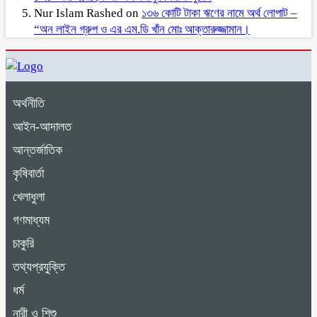
Nur Islam Rashed
on
১৩৬ কোটি টাকা ঋণের নামে অর্থ লোপাট –
“অন লাইন গ্রুপ ও এর এম.ডি খাঁন মোঃ আক্তারুজ্জামান।
অর্থনীতি
আইন-আদালত
আন্তর্জাতিক
কৃষিবার্তা
খেলাধুলা
গণমাধ্যম
চাকুরি
তথ্যপ্রযুক্তি
ধর্ম
নারী ও শিশু