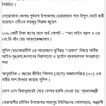
নির্বাচিত।
নেত্রকোনা জেলার পূর্বধলা উপজেলার চেয়ারম্যান পদে বিপুল ভোটে জয়ী
হয়েছেন এটিএম ফয়জুর সিরাজ জুয়েল
১৩৬ কোটি টাকা ঋণের নামে অর্থ লোপাট – “অন লাইন গ্রুপ ও এর
এম.ডি খাঁন মোঃ আক্তারুজ্জামান।
পুলিশ হেডকোয়ার্টার্স এর আয়োজনে ঘূর্ণিঝড় “রেমাল” বিষয়ে সার্বিক
আইন-শৃঙ্খলা,জনগনের নিরাপত্তা ও দুর্যোগ ব্যবস্থাপনা সংক্রান্ত
সভা
আনুমানিক ২ বছরের জীবিত শিশুসহ (ছেলে) অজ্ঞাতপরিচয় (৩০) এক
নারীর লাশ উদ্ধার করেছে পুলিশ।
দেশে এলে বিমানবন্দরেই মেরে ফেলার হুমকি দেওয়া হয়: প্রধানমন্ত্রী
নোয়াখালীর চাটখিল উপজেলার সাহাপুর ইউনিয়নের সোমপাড়ার, সন্ত্রাসী