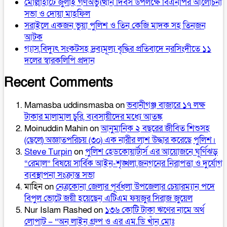
মোল্লাহাটে জুলাই গণঅভ্যুত্থান দিবস উপলক্ষে বিএনপির আলোচনা
সভা ও দোয়া মাহফিল
সরাইলে একজন ভুয়া পুলিশ ও তিন কেজি মাদক সহ তিনজন
আটক
গ্যাস,বিদ্যুৎ সংকটসহ দ্রব্যমূল্য বৃদ্ধির প্রতিবাদে নরসিংদীতে ১১
দলের স্বারকলিপি প্রদান
Recent Comments
Mamasba uddinsmasba
on
ভবানীগঞ্জ বাজারে ১৭ লক্ষ
টাকার মালামাল চুরি, ব্যবসায়ীদের মধ্যে আতঙ্ক
Moinuddin Mahin
on
আনুমানিক ২ বছরের জীবিত শিশুসহ
(ছেলে) অজ্ঞাতপরিচয় (৩০) এক নারীর লাশ উদ্ধার করেছে পুলিশ।
Steve Turpin
on
পুলিশ হেডকোয়ার্টার্স এর আয়োজনে ঘূর্ণিঝড়
“রেমাল” বিষয়ে সার্বিক আইন-শৃঙ্খলা,জনগনের নিরাপত্তা ও দুর্যোগ
ব্যবস্থাপনা সংক্রান্ত সভা
মাহিন
on
নেত্রকোনা জেলার পূর্বধলা উপজেলার চেয়ারম্যান পদে
বিপুল ভোটে জয়ী হয়েছেন এটিএম ফয়জুর সিরাজ জুয়েল
Nur Islam Rashed
on
১৩৬ কোটি টাকা ঋণের নামে অর্থ
লোপাট – “অন লাইন গ্রুপ ও এর এম.ডি খাঁন মোঃ