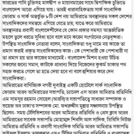
ভারতের পানি চুক্তিসহ মালদ্বীপ ও মায়ানমারের সাথে দ্বিপাক্ষিক চুক্তিতে
বাংলাদেশ আরো এগিয়ে যায়। তারই ধারাবাহিকতায় সার্ক সাংবাদিক
ফোরাম ও সার্ক অন্তর্ভুক্ত ৮টি দেশ নয় আমিরাতে অবস্থানরত সকল দেশের
সাংবাদিকদের সমন্বয়ে এগিয়ে যেতে চায়, যাতে করে আমিরাতে
অবস্থানরত প্রবাসী বাংলাদেশীদের যে কোন প্রকার সমস্যা আন্তর্জাতিক
মহলে তুলে ধরতে সুবিধা হবে বলে মনে করেন সংগঠনের নেতৃবৃন্দরা।
উপস্থিত সাংবাদিক নেতারা বলেন, সাংবাদিকতা শুধু নামে নয় কাজে তা
প্রমাণ করাই প্রকৃত সাংবাদিকদের কাজ। কে পেশাধারী কে পেশাধারী না
তা প্রমাণ হয় তার কাজের মাধ্যমেই। বাংলাদেশ মিশন হওয়া উচিত
সকলের জন্যে সমান, কাউকে প্রাধান্য দিয়ে নিজেদের কুকর্ম ডাকার পথ
সহজ করতে গেলে তা হতে দেয়া হবে না বলে হুশিয়ার করে দেন
সাংবাদিকরা।
আমিরাতের বাণিজ্যিক নগরী দুবাইস্থ একটি হোটেলে সার্ক সাংবাদিক
ফোরাম আরব আমিরাতের সভাপতি, চ্যানেল এস আরব আমিরাত প্রতিনিধি
এম সামসুর রহমান সোহেল (আরবি)’র সভাপতিত্বে সাধারণ সম্পাদক ও
ভয়েজ অব ঢাকা’র সম্পাদক মো. ফখরুদ্দীন মুন্নার সঞ্চালনায় উপস্থিত
ছিলেন- সময় টেলিভিশনের আরব আমিরাত প্রতিনিধি ও প্রেস ক্লাব আরব
আমিরাতের সাবেক সভাপতি মোহাম্মদ শিবলি আল সাদিক, ডিবিসি নিউজ
আমিরাত প্রতিনিধি ও প্রবাসী সাংবাদিক সমিতি আরব আমিরাত সভাপতি
সাইফুল ইসলাম তালুকদার,এসএ টিভির আমিরাত প্রতিনিধি ও বাংলাদেশ