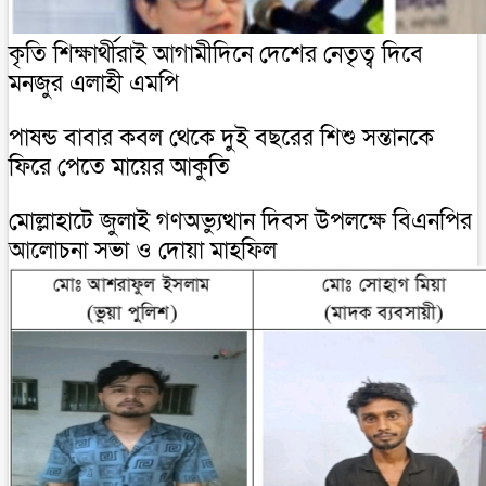
কৃতি শিক্ষার্থীরাই আগামীদিনে দেশের নেতৃত্ব দিবে
মনজুর এলাহী এমপি
পাষন্ড বাবার কবল থেকে দুই বছরের শিশু সন্তানকে
ফিরে পেতে মায়ের আকুতি
মোল্লাহাটে জুলাই গণঅভ্যুত্থান দিবস উপলক্ষে বিএনপির
আলোচনা সভা ও দোয়া মাহফিল