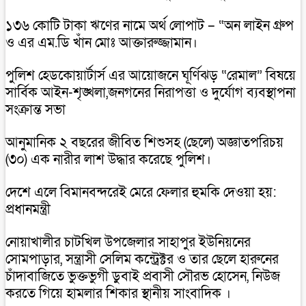
১৩৬ কোটি টাকা ঋণের নামে অর্থ লোপাট – “অন লাইন গ্রুপ
ও এর এম.ডি খাঁন মোঃ আক্তারুজ্জামান।
পুলিশ হেডকোয়ার্টার্স এর আয়োজনে ঘূর্ণিঝড় “রেমাল” বিষয়ে
সার্বিক আইন-শৃঙ্খলা,জনগনের নিরাপত্তা ও দুর্যোগ ব্যবস্থাপনা
সংক্রান্ত সভা
আনুমানিক ২ বছরের জীবিত শিশুসহ (ছেলে) অজ্ঞাতপরিচয়
(৩০) এক নারীর লাশ উদ্ধার করেছে পুলিশ।
দেশে এলে বিমানবন্দরেই মেরে ফেলার হুমকি দেওয়া হয়:
প্রধানমন্ত্রী
নোয়াখালীর চাটখিল উপজেলার সাহাপুর ইউনিয়নের
সোমপাড়ার, সন্ত্রাসী সেলিম কন্ট্রেক্টর ও তার ছেলে হারুনের
চাঁদাবাজিতে ভুক্তভুগী ডুবাই প্রবাসী সৌরভ হোসেন, নিউজ
করতে গিয়ে হামলার শিকার স্থানীয় সাংবাদিক ।