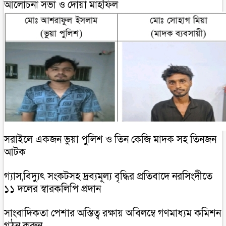
আলোচনা সভা ও দোয়া মাহফিল
সরাইলে একজন ভুয়া পুলিশ ও তিন কেজি মাদক সহ তিনজন
আটক
গ্যাস,বিদ্যুৎ সংকটসহ দ্রব্যমূল্য বৃদ্ধির প্রতিবাদে নরসিংদীতে
১১ দলের স্বারকলিপি প্রদান
সাংবাদিকতা পেশার অস্তিত্ব রক্ষায় অবিলম্বে গণমাধ্যম কমিশন
গঠন করুন