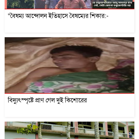
“বৈষম্য আন্দোলন ইতিহাসে বৈষম্যের শিকার:-
বিদ্যুৎস্পৃষ্টে প্রাণ গেল দুই কিশোরের