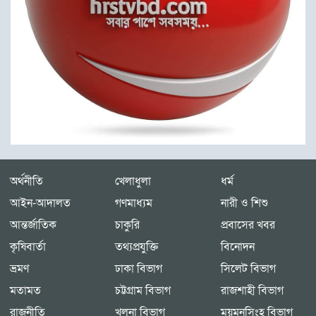
অর্থনীতি
খেলাধুলা
ধর্ম
আইন-আদালত
গণমাধ্যম
নারী ও শিশু
আন্তর্জাতিক
চাকুরি
প্রবাসের খবর
কৃষিবার্তা
তথ্যপ্রযুক্তি
বিনোদন
ভ্রমণ
ঢাকা বিভাগ
সিলেট বিভাগ
মতামত
চট্টগ্রাম বিভাগ
রাজশাহী বিভাগ
রাজনীতি
খুলনা বিভাগ
ময়মনসিংহ বিভাগ