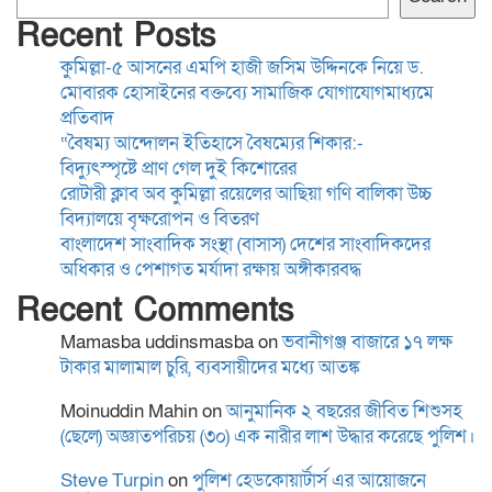
(বাসাস) দেশের সাংবাদিকদের
Recent Posts
অধিকার ও পেশাগত মর্যাদা রক্ষায়
কুমিল্লা-৫ আসনের এমপি হাজী জসিম উদ্দিনকে নিয়ে ড.
অঙ্গীকারবদ্ধ
মোবারক হোসাইনের বক্তব্যে সামাজিক যোগাযোগমাধ্যমে
ব্যাংক চেক-সংক্রান্ত মামলায়
প্রতিবাদ
হয়রানি রোধে আইন সংস্কারের
“বৈষম্য আন্দোলন ইতিহাসে বৈষম্যের শিকার:-
দাবি, সরকারের দৃষ্টি আকর্ষণ
বিদ্যুৎস্পৃষ্টে প্রাণ গেল দুই কিশোরের
রোটারী ক্লাব অব কুমিল্লা রয়েলের আছিয়া গণি বালিকা উচ্চ
বিদ্যালয়ে বৃক্ষরোপন ও বিতরণ
ময়মনসিংহে কিশোরীকে ধর্ষণ ও
বাংলাদেশ সাংবাদিক সংস্থা (বাসাস) দেশের সাংবাদিকদের
ভিডিও ধারণ করে
অধিকার ও পেশাগত মর্যাদা রক্ষায় অঙ্গীকারবদ্ধ
ব্ল্যাকমেইল,গ্রেপ্তার-১
Recent Comments
Mamasba uddinsmasba
on
ভবানীগঞ্জ বাজারে ১৭ লক্ষ
স্থানীয় সরকার নির্বাচনের তফসিল
টাকার মালামাল চুরি, ব্যবসায়ীদের মধ্যে আতঙ্ক
ঘোষণা শিগগিরই: ইসি
Moinuddin Mahin
on
আনুমানিক ২ বছরের জীবিত শিশুসহ
(ছেলে) অজ্ঞাতপরিচয় (৩০) এক নারীর লাশ উদ্ধার করেছে পুলিশ।
বাগমারা থানা পরিদর্শন করলেন
Steve Turpin
on
পুলিশ হেডকোয়ার্টার্স এর আয়োজনে