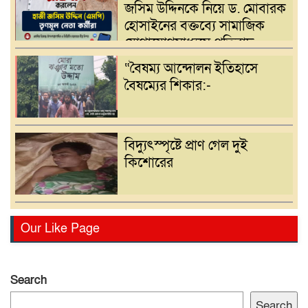
জসিম উদ্দিনকে নিয়ে ড. মোবারক
হোসাইনের বক্তব্যে সামাজিক
যোগাযোগমাধ্যমে প্রতিবাদ
“বৈষম্য আন্দোলন ইতিহাসে
বৈষম্যের শিকার:-
বিদ্যুৎস্পৃষ্টে প্রাণ গেল দুই
কিশোরের
রোটারী ক্লাব অব কুমিল্লা রয়েলের
Our Like Page
আছিয়া গণি বালিকা উচ্চ
বিদ্যালয়ে বৃক্ষরোপন ও বিতরণ
Search
বাংলাদেশ সাংবাদিক সংস্থা
Search