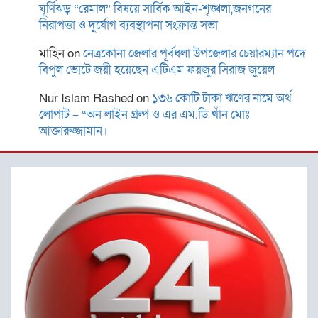
রাজশাহী রেঞ্জের নবাগত
ঘূর্ণিঝড় “রেমাল” বিষয়ে সার্বিক আইন-শৃঙ্খলা,জনগনের
নিরাপত্তা ও দুর্যোগ ব্যবস্থাপনা সংক্রান্ত সভা
ডিআইজি আশিক সাঈদ
মাহিন
on
নেত্রকোনা জেলার পূর্বধলা উপজেলার চেয়ারম্যান পদে
বিপুল ভোটে জয়ী হয়েছেন এটিএম ফয়জুর সিরাজ জুয়েল
ময়মনসিংহে কিশোরীকে ধর্ষণ ও
ভিডিও ধারণ করে
Nur Islam Rashed
on
১৩৬ কোটি টাকা ঋণের নামে অর্থ
ব্ল্যাকমেইল,গ্রেপ্তার-১
লোপাট – “অন লাইন গ্রুপ ও এর এম.ডি খাঁন মোঃ
আক্তারুজ্জামান।