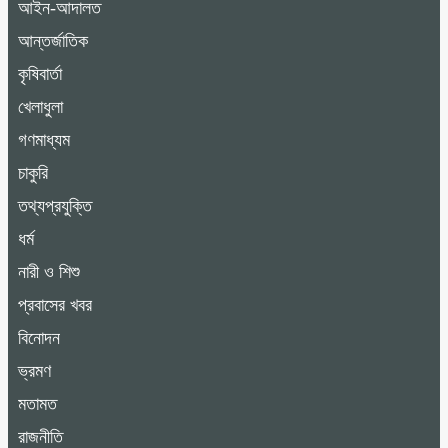
আইন-আদালত
আন্তর্জাতিক
কৃষিবার্তা
খেলাধুলা
গণমাধ্যম
চাকুরি
তথ্যপ্রযুক্তি
ধর্ম
নারী ও শিশু
প্রবাসের খবর
বিনোদন
ভ্রমণ
মতামত
রাজনীতি