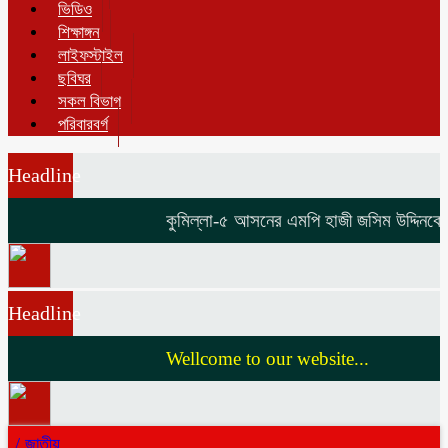
ভিডিও
শিক্ষাঙ্গন
লাইফস্টাইল
ছবিঘর
সকল বিভাগ
পরিবারবর্গ
Headline
কুমিল্লা-৫ আসনের এমপি হাজী জসিম উদ্দিনকে নি
Headline
Wellcome to our website...
/
জাতীয়