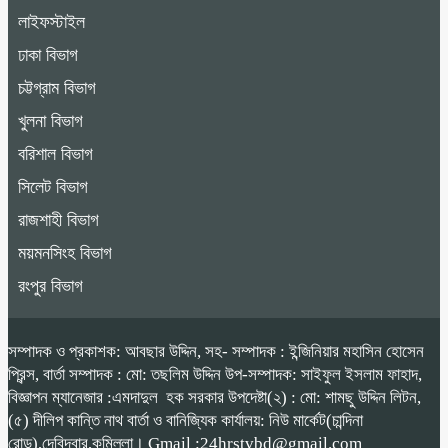
লাইফস্টাইল
ঢাকা বিভাগ
চট্টগ্রাম বিভাগ
খুলনা বিভাগ
বরিশাল বিভাগ
সিলেট বিভাগ
রাজশাহী বিভাগ
ময়মনসিংহ বিভাগ
রংপুর বিভাগ
সম্পাদক ও প্রকাশক: আবছার উদ্দিন, সহ- সম্পাদক : ইন্জিনিয়ার মহাসিন হোসেন
প্রিন্স, বার্তা সম্পাদক : মো: তছলিম উদ্দিন উপ-সম্পাদক: সাইফুল ইসলাম ফাহাদ,
বিজ্ঞাপন ম্যানেজার :এমদাদুল হক সরকার উপদেষ্টা(২) : মো: শামছু উদ্দিন লিটন,
(৫) দীলিপ কান্তি নাথ বার্তা ও বানিজ্যিক কার্যালয়: নিউ মার্কেট(চান্দিনা
রোড),দেবিদ্বার,কুমিল্লা। Gmail :24hrstvbd@gmail.com