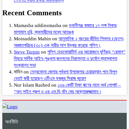
পেশাগত মর্যাদা রক্ষায় অঙ্গীকারবদ্ধ
Recent Comments
Mamasba uddinsmasba
on
ভবানীগঞ্জ বাজারে ১৭ লক্ষ টাকার
মালামাল চুরি, ব্যবসায়ীদের মধ্যে আতঙ্ক
Moinuddin Mahin
on
আনুমানিক ২ বছরের জীবিত শিশুসহ (ছেলে)
অজ্ঞাতপরিচয় (৩০) এক নারীর লাশ উদ্ধার করেছে পুলিশ।
Steve Turpin
on
পুলিশ হেডকোয়ার্টার্স এর আয়োজনে ঘূর্ণিঝড় “রেমাল”
বিষয়ে সার্বিক আইন-শৃঙ্খলা,জনগনের নিরাপত্তা ও দুর্যোগ ব্যবস্থাপনা
সংক্রান্ত সভা
মাহিন
on
নেত্রকোনা জেলার পূর্বধলা উপজেলার চেয়ারম্যান পদে বিপুল
ভোটে জয়ী হয়েছেন এটিএম ফয়জুর সিরাজ জুয়েল
Nur Islam Rashed
on
১৩৬ কোটি টাকা ঋণের নামে অর্থ লোপাট –
“অন লাইন গ্রুপ ও এর এম.ডি খাঁন মোঃ আক্তারুজ্জামান।
অর্থনীতি