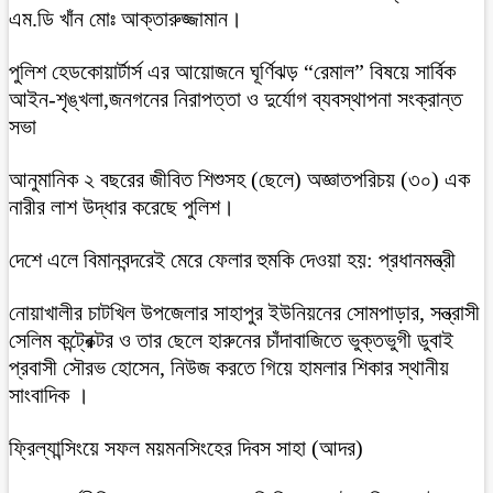
এম.ডি খাঁন মোঃ আক্তারুজ্জামান।
পুলিশ হেডকোয়ার্টার্স এর আয়োজনে ঘূর্ণিঝড় “রেমাল” বিষয়ে সার্বিক
আইন-শৃঙ্খলা,জনগনের নিরাপত্তা ও দুর্যোগ ব্যবস্থাপনা সংক্রান্ত
সভা
আনুমানিক ২ বছরের জীবিত শিশুসহ (ছেলে) অজ্ঞাতপরিচয় (৩০) এক
নারীর লাশ উদ্ধার করেছে পুলিশ।
দেশে এলে বিমানবন্দরেই মেরে ফেলার হুমকি দেওয়া হয়: প্রধানমন্ত্রী
নোয়াখালীর চাটখিল উপজেলার সাহাপুর ইউনিয়নের সোমপাড়ার, সন্ত্রাসী
সেলিম কন্ট্রেক্টর ও তার ছেলে হারুনের চাঁদাবাজিতে ভুক্তভুগী ডুবাই
প্রবাসী সৌরভ হোসেন, নিউজ করতে গিয়ে হামলার শিকার স্থানীয়
সাংবাদিক ।
ফ্রিল্যান্সিংয়ে সফল ময়মনসিংহের দিবস সাহা (আদর)