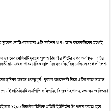
োরে ডামি ফুয়েল লোডিংয়ের জন্য এটি সর্বশেষ ধাপ। অল্প কয়েকদিনের মধ্যেই
 টন ওজনের মেশিনটি ফুয়েল পুল ও রিয়্যাক্টর পীটের ওপর অবস্থিত। এটির
ূরবর্তী স্থান থেকে পারমাণবিক জ্বালানির ফুয়েলিং/রিফুয়েলিং এবং ইন্সটলেশন
ূমিকা অত্যন্ত গুরুত্বপূর্ণ। ফুয়েল অ্যাসেম্বলি নিয়ে এটির কাজ অত্যন্ত
শ এই প্রতিষ্ঠানটি এনপিপি কমিশনিং, বিদ্যুৎ উৎপাদন, সঞ্চালন ও বিতরণ
ভিইআর-১২০০ রিয়্যাক্টর ভিত্তিক প্রতিটি ইউনিটের উৎপাদন ক্ষমতা হবে