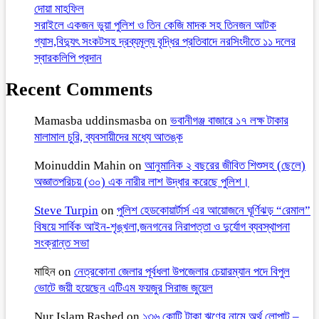
দোয়া মাহফিল
সরাইলে একজন ভুয়া পুলিশ ও তিন কেজি মাদক সহ তিনজন আটক
গ্যাস,বিদ্যুৎ সংকটসহ দ্রব্যমূল্য বৃদ্ধির প্রতিবাদে নরসিংদীতে ১১ দলের
স্বারকলিপি প্রদান
Recent Comments
Mamasba uddinsmasba
on
ভবানীগঞ্জ বাজারে ১৭ লক্ষ টাকার
মালামাল চুরি, ব্যবসায়ীদের মধ্যে আতঙ্ক
Moinuddin Mahin
on
আনুমানিক ২ বছরের জীবিত শিশুসহ (ছেলে)
অজ্ঞাতপরিচয় (৩০) এক নারীর লাশ উদ্ধার করেছে পুলিশ।
Steve Turpin
on
পুলিশ হেডকোয়ার্টার্স এর আয়োজনে ঘূর্ণিঝড় “রেমাল”
বিষয়ে সার্বিক আইন-শৃঙ্খলা,জনগনের নিরাপত্তা ও দুর্যোগ ব্যবস্থাপনা
সংক্রান্ত সভা
মাহিন
on
নেত্রকোনা জেলার পূর্বধলা উপজেলার চেয়ারম্যান পদে বিপুল
ভোটে জয়ী হয়েছেন এটিএম ফয়জুর সিরাজ জুয়েল
Nur Islam Rashed
on
১৩৬ কোটি টাকা ঋণের নামে অর্থ লোপাট –