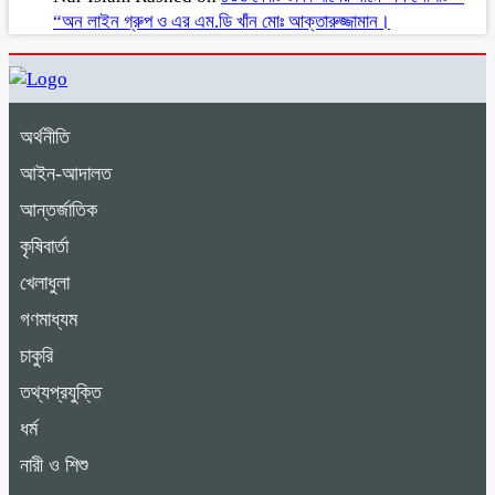
“অন লাইন গ্রুপ ও এর এম.ডি খাঁন মোঃ আক্তারুজ্জামান।
অর্থনীতি
আইন-আদালত
আন্তর্জাতিক
কৃষিবার্তা
খেলাধুলা
গণমাধ্যম
চাকুরি
তথ্যপ্রযুক্তি
ধর্ম
নারী ও শিশু