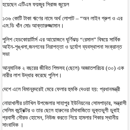
হয়েছেন এটিএম ফয়জুর সিরাজ জুয়েল
১৩৬ কোটি টাকা ঋণের নামে অর্থ লোপাট – “অন লাইন গ্রুপ ও এর
এম.ডি খাঁন মোঃ আক্তারুজ্জামান।
পুলিশ হেডকোয়ার্টার্স এর আয়োজনে ঘূর্ণিঝড় “রেমাল” বিষয়ে সার্বিক
আইন-শৃঙ্খলা,জনগনের নিরাপত্তা ও দুর্যোগ ব্যবস্থাপনা সংক্রান্ত
সভা
আনুমানিক ২ বছরের জীবিত শিশুসহ (ছেলে) অজ্ঞাতপরিচয় (৩০) এক
নারীর লাশ উদ্ধার করেছে পুলিশ।
দেশে এলে বিমানবন্দরেই মেরে ফেলার হুমকি দেওয়া হয়: প্রধানমন্ত্রী
নোয়াখালীর চাটখিল উপজেলার সাহাপুর ইউনিয়নের সোমপাড়ার, সন্ত্রাসী
সেলিম কন্ট্রেক্টর ও তার ছেলে হারুনের চাঁদাবাজিতে ভুক্তভুগী ডুবাই
প্রবাসী সৌরভ হোসেন, নিউজ করতে গিয়ে হামলার শিকার স্থানীয়
সাংবাদিক ।