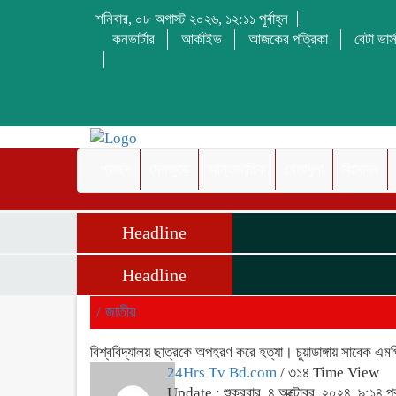
শনিবার, ০৮ অগাস্ট ২০২৬, ১২:১১ পূর্বাহ্ন
কনভার্টার
আর্কাইভ
আজকের পত্রিকা
বেটা ভার্
প্রচ্ছদ
দেশজুড়ে
আন্তর্জাতিক
খেলাধুলা
বিনোদন
Headline
Headline
/
জাতীয়
বিশ্ববিদ্যালয় ছাত্রকে অপহরণ করে হত্যা। চুয়াডাঙ্গায় সাবেক এম
24Hrs Tv Bd.com
/ ৩১৪ Time View
Update : শুক্রবার, ৪ অক্টোবর, ২০২৪, ৯:১৪ পূর্ব