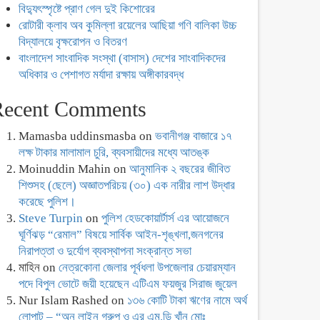
বিদ্যুৎস্পৃষ্টে প্রাণ গেল দুই কিশোরের
রোটারী ক্লাব অব কুমিল্লা রয়েলের আছিয়া গণি বালিকা উচ্চ
বিদ্যালয়ে বৃক্ষরোপন ও বিতরণ
বাংলাদেশ সাংবাদিক সংস্থা (বাসাস) দেশের সাংবাদিকদের
অধিকার ও পেশাগত মর্যাদা রক্ষায় অঙ্গীকারবদ্ধ
Recent Comments
Mamasba uddinsmasba
on
ভবানীগঞ্জ বাজারে ১৭
লক্ষ টাকার মালামাল চুরি, ব্যবসায়ীদের মধ্যে আতঙ্ক
Moinuddin Mahin
on
আনুমানিক ২ বছরের জীবিত
শিশুসহ (ছেলে) অজ্ঞাতপরিচয় (৩০) এক নারীর লাশ উদ্ধার
করেছে পুলিশ।
Steve Turpin
on
পুলিশ হেডকোয়ার্টার্স এর আয়োজনে
ঘূর্ণিঝড় “রেমাল” বিষয়ে সার্বিক আইন-শৃঙ্খলা,জনগনের
নিরাপত্তা ও দুর্যোগ ব্যবস্থাপনা সংক্রান্ত সভা
মাহিন
on
নেত্রকোনা জেলার পূর্বধলা উপজেলার চেয়ারম্যান
পদে বিপুল ভোটে জয়ী হয়েছেন এটিএম ফয়জুর সিরাজ জুয়েল
Nur Islam Rashed
on
১৩৬ কোটি টাকা ঋণের নামে অর্থ
লোপাট – “অন লাইন গ্রুপ ও এর এম.ডি খাঁন মোঃ