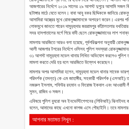
আজগারের নির্দেশে ২০১৯ সালের ২৯ আগস্ট দুপুরে আসামি সজল বিশ্
ছটাঙ্গার মাঠে যেতে বলেন। বাবা আবু বকর ছিদ্দিককে জানিয়ে রোকনু
আসামিরা অস্ত্রের মুখে রোকনুজ্জামানকে অপহরণ করেন। এরপর প
লোকমুখে জানতে পারেন দামুড়হুদার জয়রামপুর কাঁঠালতলার বখতিয়ার
সদর হাসপাতালের মর্গে গিয়ে বাদী ছেলে রোকনুজ্জামানের লাশ শন
মামলায় আরজিতে আরও বলা হয়েছে, পূর্বপরিকল্পনা অনুযায়ী রোকনু
আলী আজগার টগরের নির্দেশে ওসিসহ পুলিশ সদস্যরা রোকনুজ্জামানক
৩১ আগস্ট দামুড়হুদা মডেল থানায় লিখিত অভিযোগ করলেও পুলিশ তা 
মামলা করতে দেরি হয় বলে আরজিতে উল্লেখ করেছেন।
মামলার অপর আসামিরা হলেন, দামুড়হুদা মডেল থানার সাবেক ভারপ্রাপ
পরিদর্শক (তদন্ত) কে এম জাহাঙ্গীর, সহকারী পরিদর্শক (এসআই) তপন 
নজরুল ইসলাম, শফিউর রহমান ও ফিরোজ ইকবাল এবং আওয়ামী লীগ সহ
সুমন, রাজিব ও সজল।
এবিষয়ে পুলিশ ব্যুরো অব ইনভেস্টিগেশনের (পিবিআই) ঝিনাইদহ কার
বলেন, আমাদের কাছে এখনো কাগজ এসে পৌছাইনি। তবে মামলার কপি 
আপনার মতামত লিখুন :