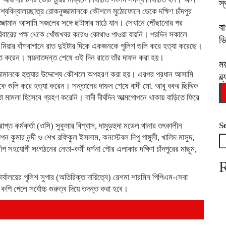
স্
ববিদ্যালয়ছাত্র রোকনুজ্জামানকে কৌশলে মুঠোফোনে ডেকে দক্ষিণ চাঁদপুর
জ্জামান আসামি সজলের সঙ্গে ছটাঙ্গার মাঠে যান। সেখানে পৌঁছানোর পর
বা
রিবারের পক্ষ থেকে খোঁজখবর করেও কোথাও পাওয়া যায়নি। পরদিন সকালে
ড
 মিয়ার বাঁশবাগানে রাত দুইটার দিকে একজনকে পুলিশ গুলি করে হত্যা করেছে।
াক্ত করেন। ময়নাতদন্ত শেষে ওই দিন রাতে তাঁর দাফন করা হয়।
ম
জ্জামানকে হত্যার উদ্দেশ্যে কৌশলে অপহরণ করা হয়। এরপর প্রধান আসামি
ব্
ে গুলি করে হত্যা করেন। সন্তানের দাফন শেষে বাদী মো. আবু বকর ছিদ্দিক
মামলা হিসেবে গ্রহণ করেনি। বাদী দীর্ঘদিন আত্মগোপনে থাকায় বাড়িতে ফিরে
S
্ত কর্মকর্তা (ওসি) সুকুমার বিশ্বাস, দামুড়হুদা মডেল থানার তৎকালীন
কুমার নন্দী ও শেখ রফিকুল ইসলাম, কনস্টেবল দিপু গাঙ্গুলী, খালিদ মাসুদ,
যোগী সংগঠনের নেতা-কর্মী দর্শনা পৌর এলাকার দক্ষিণ চাঁদপুরের মাছুম,
R
্যালয়ের পুলিশ সুপার (অতিরিক্ত দায়িত্বে) রেশমা শারমিন পিপিএম-সেবা
পেলে সর্বোচ্চ গুরুত্ব দিয়ে তদন্ত করা হবে।