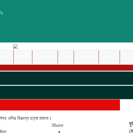
সন
ভিডিও
শিক্ষাঙ্গন
লাইফস্টাইল
ছবিঘর
সকল বিভাগ
পরিবারবর্গ
পিসহ ওসির বিরুদ্ধে হত্যা মামলা।
ক
Share
ম
াহ্ন