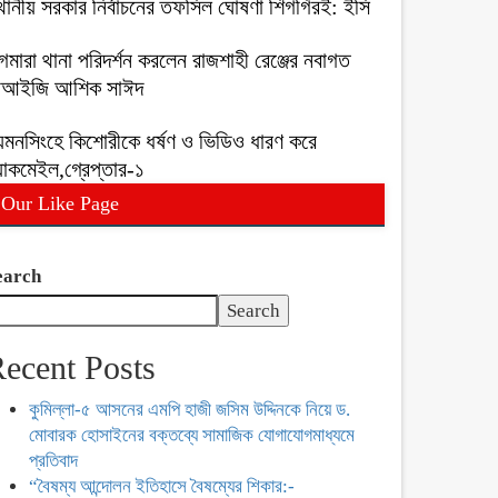
থানীয় সরকার নির্বাচনের তফসিল ঘোষণা শিগগিরই: ইসি
গমারা থানা পরিদর্শন করলেন রাজশাহী রেঞ্জের নবাগত
িআইজি আশিক সাঈদ
য়মনসিংহে কিশোরীকে ধর্ষণ ও ভিডিও ধারণ করে
ল্যাকমেইল,গ্রেপ্তার-১
Our Like Page
earch
Search
ecent Posts
কুমিল্লা-৫ আসনের এমপি হাজী জসিম উদ্দিনকে নিয়ে ড.
মোবারক হোসাইনের বক্তব্যে সামাজিক যোগাযোগমাধ্যমে
প্রতিবাদ
“বৈষম্য আন্দোলন ইতিহাসে বৈষম্যের শিকার:-