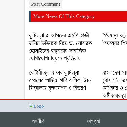
More News Of This Category
কুমিল্লা-৫ আসনের এমপি হাজী
“বৈষম্য আন
জসিম উদ্দিনকে নিয়ে ড. মোবারক
বৈষম্যের শি
হোসাইনের বক্তব্যে সামাজিক
যোগাযোগমাধ্যমে প্রতিবাদ
রোটারী ক্লাব অব কুমিল্লা
বাংলাদেশ সা
রয়েলের আছিয়া গণি বালিকা উচ্চ
(বাসাস) দেশ
বিদ্যালয়ে বৃক্ষরোপন ও বিতরণ
অধিকার ও পেশ
অঙ্গীকারবদ্ধ
অর্থনীতি
খেলাধুলা