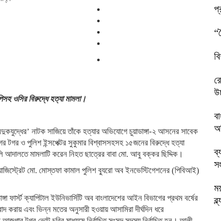
প্
“
বি
রো
উচ
পিসহ ওসির বিরুদ্ধে হত্যা মামলা।
বা
অধ
দুকযুদ্ধের’ নাটক সাজিয়ে তাঁকে হত্যার অভিযোগে চুয়াডাঙ্গা-২ আসনের সাবেক
র ও পুলিশ ইন্সপেক্টর সুকুমার বিশ্বাসসহসহ ১৫জনের বিরুদ্ধে হত্যা
ব্
আমলি আদালতে মামলাটি করেন নিহত ছাত্রের বাবা মো. আবু বক্কর ছিদ্দিক।
সং
যাজিস্ট্রেট মো. মোস্তফা কামাল পুলিশ ব্যুরো অব ইনভেস্টিগেশনের (পিবিআই)
ম
া ফার্স্ট ক্যাপিটাল ইউনিভার্সিটি অব বাংলাদেশের আইন বিভাগের প্রথম বর্ষের
ব্
িবাদ করায় এবং ভিন্ন মতের অনুসারী হওয়ায় আসামিরা দীর্ঘদিন ধরে
জগার টগর ভোট চুরির মাধ্যমে নির্বাচিত সংসদ সদস্য নির্বাচিত হন। আলী