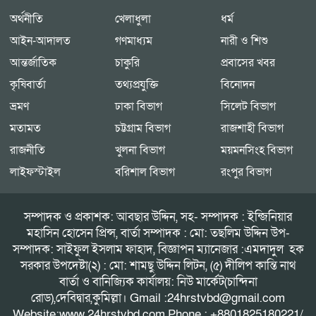
অর্থনীতি
খেলাধুলা
ধর্ম
আইন-আদালত
গণমাধ্যম
নারী ও শিশু
আন্তর্জাতিক
চাকুরি
প্রবাসের খবর
কৃষিবার্তা
তথ্যপ্রযুক্তি
বিনোদন
ভ্রমণ
ঢাকা বিভাগ
সিলেট বিভাগ
মতামত
চট্টগ্রাম বিভাগ
রাজশাহী বিভাগ
রাজনীতি
খুলনা বিভাগ
ময়মনসিংহ বিভাগ
লাইফস্টাইল
বরিশাল বিভাগ
রংপুর বিভাগ
সম্পাদক ও প্রকাশক: আবছার উদ্দিন, সহ- সম্পাদক : ইন্জিনিয়ার
মহাসিন হোসেন প্রিন্স, বার্তা সম্পাদক : মো: তছলিম উদ্দিন উপ-
সম্পাদক: সাইফুল ইসলাম ফাহাদ, বিজ্ঞাপন ম্যানেজার :এমদাদুল হক
সরকার উপদেষ্টা(২) : মো: শামছু উদ্দিন লিটন, (৫) দীলিপ কান্তি নাথ
বার্তা ও বানিজ্যিক কার্যালয়: নিউ মার্কেট(চান্দিনা
রোড),দেবিদ্বার,কুমিল্লা। Gmail :24hrstvbd@gmail.com
Website:www.24hrstvbd.com Phone : +8801825180221/