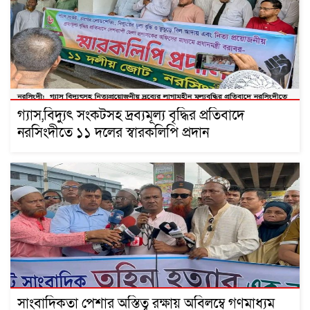
গ্যাস,বিদ্যুৎ সংকটসহ দ্রব্যমূল্য বৃদ্ধির প্রতিবাদে
নরসিংদীতে ১১ দলের স্বারকলিপি প্রদান
সাংবাদিকতা পেশার অস্তিত্ব রক্ষায় অবিলম্বে গণমাধ্যম