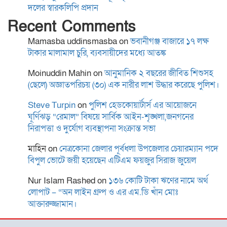
হোসাইনের বক্তব্যে সামাজিক
দলের স্বারকলিপি প্রদান
যোগাযোগমাধ্যমে প্রতিবাদ
Recent Comments
“বৈষম্য আন্দোলন ইতিহাসে
Mamasba uddinsmasba
on
ভবানীগঞ্জ বাজারে ১৭ লক্ষ
বৈষম্যের শিকার:-
টাকার মালামাল চুরি, ব্যবসায়ীদের মধ্যে আতঙ্ক
Moinuddin Mahin
on
আনুমানিক ২ বছরের জীবিত শিশুসহ
(ছেলে) অজ্ঞাতপরিচয় (৩০) এক নারীর লাশ উদ্ধার করেছে পুলিশ।
বিদ্যুৎস্পৃষ্টে প্রাণ গেল দুই
কিশোরের
Steve Turpin
on
পুলিশ হেডকোয়ার্টার্স এর আয়োজনে
ঘূর্ণিঝড় “রেমাল” বিষয়ে সার্বিক আইন-শৃঙ্খলা,জনগনের
নিরাপত্তা ও দুর্যোগ ব্যবস্থাপনা সংক্রান্ত সভা
মাহিন
on
নেত্রকোনা জেলার পূর্বধলা উপজেলার চেয়ারম্যান পদে
রোটারী ক্লাব অব কুমিল্লা রয়েলের
বিপুল ভোটে জয়ী হয়েছেন এটিএম ফয়জুর সিরাজ জুয়েল
আছিয়া গণি বালিকা উচ্চ
বিদ্যালয়ে বৃক্ষরোপন ও বিতরণ
Nur Islam Rashed
on
১৩৬ কোটি টাকা ঋণের নামে অর্থ
লোপাট – “অন লাইন গ্রুপ ও এর এম.ডি খাঁন মোঃ
আক্তারুজ্জামান।