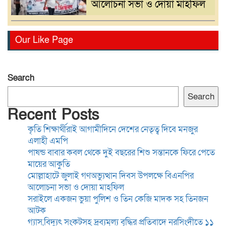
আলোচনা সভা ও দোয়া মাহফিল
সরাইলে একজন ভুয়া পুলিশ ও
Our Like Page
তিন কেজি মাদক সহ তিনজন
আটক
Search
গ্যাস,বিদ্যুৎ সংকটসহ দ্রব্যমূল্য
Search
বৃদ্ধির প্রতিবাদে নরসিংদীতে ১১
Recent Posts
দলের স্বারকলিপি প্রদান
কৃতি শিক্ষার্থীরাই আগামীদিনে দেশের নেতৃত্ব দিবে মনজুর
এলাহী এমপি
সাংবাদিকতা পেশার অস্তিত্ব রক্ষায়
পাষন্ড বাবার কবল থেকে দুই বছরের শিশু সন্তানকে ফিরে পেতে
অবিলম্বে গণমাধ্যম কমিশন গঠন
মায়ের আকুতি
করুন
মোল্লাহাটে জুলাই গণঅভ্যুত্থান দিবস উপলক্ষে বিএনপির
আলোচনা সভা ও দোয়া মাহফিল
সরাইলে একজন ভুয়া পুলিশ ও তিন কেজি মাদক সহ তিনজন
কুমিল্লা-৫ আসনের এমপি হাজী
আটক
জসিম উদ্দিনকে নিয়ে ড. মোবারক
গ্যাস,বিদ্যুৎ সংকটসহ দ্রব্যমূল্য বৃদ্ধির প্রতিবাদে নরসিংদীতে ১১