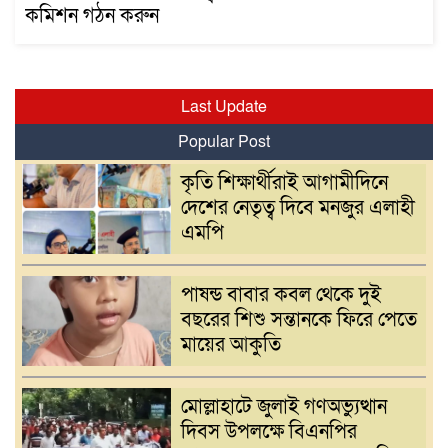
কমিশন গঠন করুন
Last Update
Popular Post
কৃতি শিক্ষার্থীরাই আগামীদিনে
দেশের নেতৃত্ব দিবে মনজুর এলাহী
এমপি
পাষন্ড বাবার কবল থেকে দুই
বছরের শিশু সন্তানকে ফিরে পেতে
মায়ের আকুতি
মোল্লাহাটে জুলাই গণঅভ্যুত্থান
দিবস উপলক্ষে বিএনপির