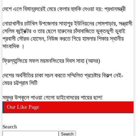
দেশে এলে বিমানবন্দরেই মেরে ফেলার হুমকি দেওয়া হয়: প্রধানমন্ত্রী
নোয়াখালীর চাটখিল উপজেলার সাহাপুর ইউনিয়নের সোমপাড়ার, সন্ত্রাসী
সেলিম কন্ট্রেক্টর ও তার ছেলে হারুনের চাঁদাবাজিতে ভুক্তভুগী ডুবাই
প্রবাসী সৌরভ হোসেন, নিউজ করতে গিয়ে হামলার শিকার স্থানীয়
সাংবাদিক ।
ফ্রিল্যান্সিংয়ে সফল ময়মনসিংহের দিবস সাহা (আদর)
দেশের অর্থনীতির চাকা সচল করতে সম্মিলিত প্রচেষ্টার বিকল্প নেই-
মেয়র চট্টগ্রাম সিটি
সমুদ্র উপকূলে পাওয়া গেলো ডাইনোসরের পায়ের ছাপ!
Our Like Page
Search
Search