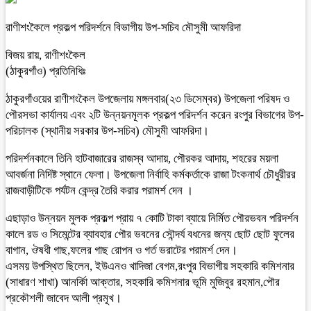
রাণীশংকৈলে প্রকল্প পরিদর্শনে বিভাগীয় উপ-সচিব মৌসুমী আফরিদা
বিজয় রায়, রাণীশংকৈল
(ঠাকুরগাঁও) প্রতিনিধিঃ
ঠাকুরগাঁওয়ের রাণীশংকৈল উপজেলায় মঙ্গলবার(২৩ ডিসেম্বর) উপজেলা পরিষদ ও
পৌরসভা কার্যালয় এবং ২টি উন্নয়নমূলক প্রকল্প পরিদর্শন করেন রংপুর বিভাগের উপ-
পরিচালক (স্থানীয় সরকার উপ-সচিব) মৌসুমী আফরিদা।
পরিদর্শনকালে তিনি হাটবাজারের রাজস্ব আদায়, পৌরকর আদায়, শহরের ময়লা
আবর্জনা নিদিষ্ট স্থানে ফেলা। উপজেলা নির্বাহি কর্মকর্তাকে রাজা টংকনার্থ চৌধুরীরর
রাজবাড়ীটিকে পর্যটন কেন্দ্র তৈরি করার পরামর্শ দেন ।
এছাড়াও উন্নয়ন মুলক প্রকল্প প্রায় ৭ কোটি টাকা ব্যায়ে নির্মিত পৌরভবন পরিদর্শন
কালে রড ও সিমেন্টের ব্যাবহার পৌর ভবনের সৌন্দর্য বধনের জন্য ছোট ছোট ফুলের
বাগান, ঔষধী গাছ,ফলের গাছ রোপন ও গর্ত ভরাটের পরামর্শ দেন।
এসময় উপস্থিত ছিলেন, ইউএনও খাদিজা বেগম,রংপুর বিভাগীয় সহকারি কমিশনার
(সাধারণ শাখা) আনর্কিা আক্তার, সহকারি কমিশনার ভূমি মুজিবুর রহমান,পৌর
প্রকৌশলী জাবেদ আলী প্রমূখ।