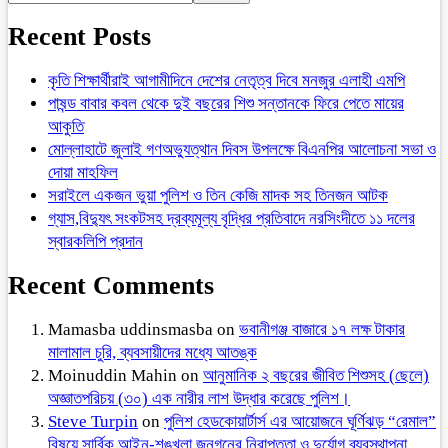
Recent Posts
কৃতি শিক্ষার্থীরাই আগামীদিনে দেশের নেতৃত্ব দিবে মনজুর এলাহী এমপি
পাষন্ড বাবার কবল থেকে দুই বছরের শিশু সন্তানকে ফিরে পেতে মায়ের
আকুতি
মোল্লাহাটে জুলাই গণঅভ্যুত্থান দিবস উপলক্ষে বিএনপির আলোচনা সভা ও
দোয়া মাহফিল
সরাইলে একজন ভুয়া পুলিশ ও তিন কেজি মাদক সহ তিনজন আটক
গ্যাস,বিদ্যুৎ সংকটসহ দ্রব্যমূল্য বৃদ্ধির প্রতিবাদে নরসিংদীতে ১১ দলের
স্বারকলিপি প্রদান
Recent Comments
Mamasba uddinsmasba
on
ভবানীগঞ্জ বাজারে ১৭ লক্ষ টাকার
মালামাল চুরি, ব্যবসায়ীদের মধ্যে আতঙ্ক
Moinuddin Mahin
on
আনুমানিক ২ বছরের জীবিত শিশুসহ (ছেলে)
অজ্ঞাতপরিচয় (৩০) এক নারীর লাশ উদ্ধার করেছে পুলিশ।
Steve Turpin
on
পুলিশ হেডকোয়ার্টার্স এর আয়োজনে ঘূর্ণিঝড় “রেমাল”
বিষয়ে সার্বিক আইন-শৃঙ্খলা,জনগনের নিরাপত্তা ও দুর্যোগ ব্যবস্থাপনা