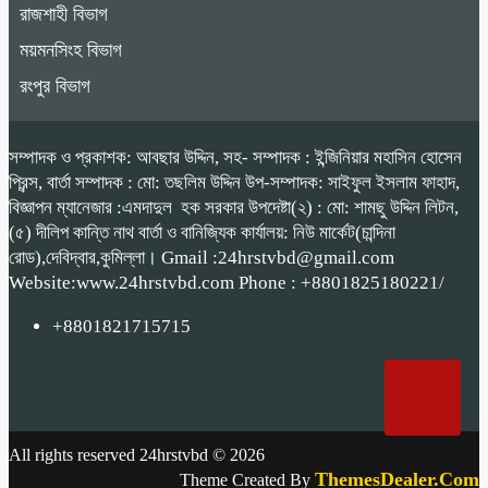
রাজশাহী বিভাগ
ময়মনসিংহ বিভাগ
রংপুর বিভাগ
সম্পাদক ও প্রকাশক: আবছার উদ্দিন, সহ- সম্পাদক : ইন্জিনিয়ার মহাসিন হোসেন
প্রিন্স, বার্তা সম্পাদক : মো: তছলিম উদ্দিন উপ-সম্পাদক: সাইফুল ইসলাম ফাহাদ,
বিজ্ঞাপন ম্যানেজার :এমদাদুল হক সরকার উপদেষ্টা(২) : মো: শামছু উদ্দিন লিটন,
(৫) দীলিপ কান্তি নাথ বার্তা ও বানিজ্যিক কার্যালয়: নিউ মার্কেট(চান্দিনা
রোড),দেবিদ্বার,কুমিল্লা। Gmail :24hrstvbd@gmail.com
Website:www.24hrstvbd.com Phone : +8801825180221/
+8801821715715
All rights reserved 24hrstvbd © 2026
ThemesDealer.Com
Theme Created By