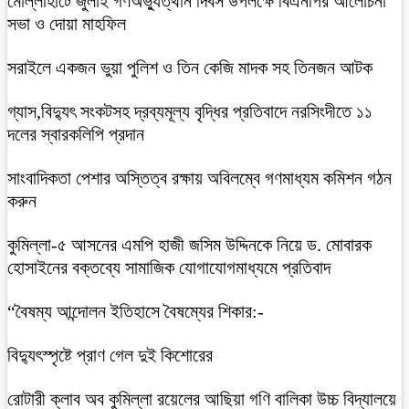
মোল্লাহাটে জুলাই গণঅভ্যুত্থান দিবস উপলক্ষে বিএনপির আলোচনা
সভা ও দোয়া মাহফিল
সরাইলে একজন ভুয়া পুলিশ ও তিন কেজি মাদক সহ তিনজন আটক
গ্যাস,বিদ্যুৎ সংকটসহ দ্রব্যমূল্য বৃদ্ধির প্রতিবাদে নরসিংদীতে ১১
দলের স্বারকলিপি প্রদান
সাংবাদিকতা পেশার অস্তিত্ব রক্ষায় অবিলম্বে গণমাধ্যম কমিশন গঠন
করুন
কুমিল্লা-৫ আসনের এমপি হাজী জসিম উদ্দিনকে নিয়ে ড. মোবারক
হোসাইনের বক্তব্যে সামাজিক যোগাযোগমাধ্যমে প্রতিবাদ
“বৈষম্য আন্দোলন ইতিহাসে বৈষম্যের শিকার:-
বিদ্যুৎস্পৃষ্টে প্রাণ গেল দুই কিশোরের
রোটারী ক্লাব অব কুমিল্লা রয়েলের আছিয়া গণি বালিকা উচ্চ বিদ্যালয়ে