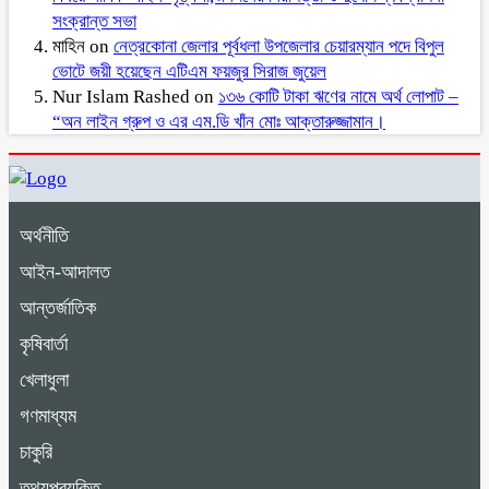
সংক্রান্ত সভা
মাহিন
on
নেত্রকোনা জেলার পূর্বধলা উপজেলার চেয়ারম্যান পদে বিপুল
ভোটে জয়ী হয়েছেন এটিএম ফয়জুর সিরাজ জুয়েল
Nur Islam Rashed
on
১৩৬ কোটি টাকা ঋণের নামে অর্থ লোপাট –
“অন লাইন গ্রুপ ও এর এম.ডি খাঁন মোঃ আক্তারুজ্জামান।
অর্থনীতি
আইন-আদালত
আন্তর্জাতিক
কৃষিবার্তা
খেলাধুলা
গণমাধ্যম
চাকুরি
তথ্যপ্রযুক্তি