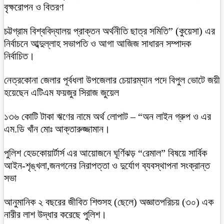
বৃক্ষরোপন ও বিতরণ
চট্টগ্রাম বিশ্ববিদ্যালয় প্রাক্তন অর্থনীতি ছাত্র সমিতি” (কুয়েসা) এর
নির্বাচনে আব্দুল্লাহ সভাপতি ও আগা আজিজ সাধারন সম্পাদক
নির্বাচিত।
নেত্রকোনা জেলার পূর্বধলা উপজেলার চেয়ারম্যান পদে বিপুল ভোটে জয়ী
হয়েছেন এটিএম ফয়জুর সিরাজ জুয়েল
১৩৬ কোটি টাকা ঋণের নামে অর্থ লোপাট – “অন লাইন গ্রুপ ও এর
এম.ডি খাঁন মোঃ আক্তারুজ্জামান।
পুলিশ হেডকোয়ার্টার্স এর আয়োজনে ঘূর্ণিঝড় “রেমাল” বিষয়ে সার্বিক
আইন-শৃঙ্খলা,জনগনের নিরাপত্তা ও দুর্যোগ ব্যবস্থাপনা সংক্রান্ত
সভা
আনুমানিক ২ বছরের জীবিত শিশুসহ (ছেলে) অজ্ঞাতপরিচয় (৩০) এক
নারীর লাশ উদ্ধার করেছে পুলিশ।