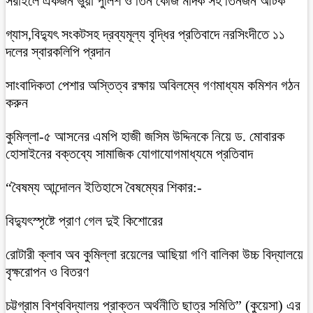
সরাইলে একজন ভুয়া পুলিশ ও তিন কেজি মাদক সহ তিনজন আটক
গ্যাস,বিদ্যুৎ সংকটসহ দ্রব্যমূল্য বৃদ্ধির প্রতিবাদে নরসিংদীতে ১১
দলের স্বারকলিপি প্রদান
সাংবাদিকতা পেশার অস্তিত্ব রক্ষায় অবিলম্বে গণমাধ্যম কমিশন গঠন
করুন
কুমিল্লা-৫ আসনের এমপি হাজী জসিম উদ্দিনকে নিয়ে ড. মোবারক
হোসাইনের বক্তব্যে সামাজিক যোগাযোগমাধ্যমে প্রতিবাদ
“বৈষম্য আন্দোলন ইতিহাসে বৈষম্যের শিকার:-
বিদ্যুৎস্পৃষ্টে প্রাণ গেল দুই কিশোরের
রোটারী ক্লাব অব কুমিল্লা রয়েলের আছিয়া গণি বালিকা উচ্চ বিদ্যালয়ে
বৃক্ষরোপন ও বিতরণ
চট্টগ্রাম বিশ্ববিদ্যালয় প্রাক্তন অর্থনীতি ছাত্র সমিতি” (কুয়েসা) এর