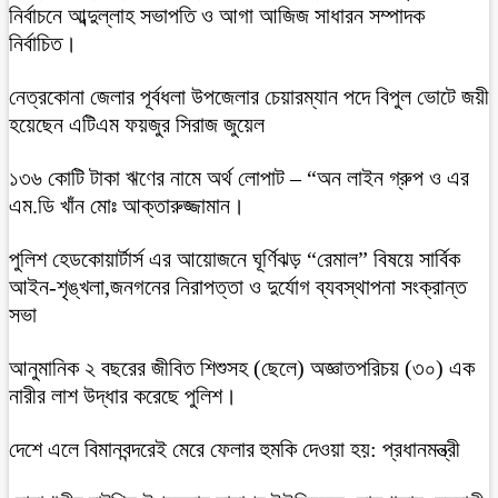
নির্বাচনে আব্দুল্লাহ সভাপতি ও আগা আজিজ সাধারন সম্পাদক
নির্বাচিত।
নেত্রকোনা জেলার পূর্বধলা উপজেলার চেয়ারম্যান পদে বিপুল ভোটে জয়ী
হয়েছেন এটিএম ফয়জুর সিরাজ জুয়েল
১৩৬ কোটি টাকা ঋণের নামে অর্থ লোপাট – “অন লাইন গ্রুপ ও এর
এম.ডি খাঁন মোঃ আক্তারুজ্জামান।
পুলিশ হেডকোয়ার্টার্স এর আয়োজনে ঘূর্ণিঝড় “রেমাল” বিষয়ে সার্বিক
আইন-শৃঙ্খলা,জনগনের নিরাপত্তা ও দুর্যোগ ব্যবস্থাপনা সংক্রান্ত
সভা
আনুমানিক ২ বছরের জীবিত শিশুসহ (ছেলে) অজ্ঞাতপরিচয় (৩০) এক
নারীর লাশ উদ্ধার করেছে পুলিশ।
দেশে এলে বিমানবন্দরেই মেরে ফেলার হুমকি দেওয়া হয়: প্রধানমন্ত্রী