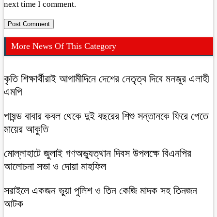
next time I comment.
More News Of This Category
কৃতি শিক্ষার্থীরাই আগামীদিনে দেশের নেতৃত্ব দিবে মনজুর এলাহী
এমপি
পাষন্ড বাবার কবল থেকে দুই বছরের শিশু সন্তানকে ফিরে পেতে
মায়ের আকুতি
মোল্লাহাটে জুলাই গণঅভ্যুত্থান দিবস উপলক্ষে বিএনপির
আলোচনা সভা ও দোয়া মাহফিল
সরাইলে একজন ভুয়া পুলিশ ও তিন কেজি মাদক সহ তিনজন
আটক