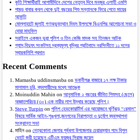
কৃতি শিক্ষার্থীরাই আগামীদিনে দেশের নেতৃত্ব দিবে মনজুর এলাহী এমপি
পাষন্ড বাবার কবল থেকে দুই বছরের শিশু সন্তানকে ফিরে পেতে মায়ের
আকুতি
মোল্লাহাটে জুলাই গণঅভ্যুত্থান দিবস উপলক্ষে বিএনপির আলোচনা সভা ও
দোয়া মাহফিল
সরাইলে একজন ভুয়া পুলিশ ও তিন কেজি মাদক সহ তিনজন আটক
গ্যাস,বিদ্যুৎ সংকটসহ দ্রব্যমূল্য বৃদ্ধির প্রতিবাদে নরসিংদীতে ১১ দলের
স্বারকলিপি প্রদান
Recent Comments
Mamasba uddinsmasba
on
ভবানীগঞ্জ বাজারে ১৭ লক্ষ টাকার
মালামাল চুরি, ব্যবসায়ীদের মধ্যে আতঙ্ক
Moinuddin Mahin
on
আনুমানিক ২ বছরের জীবিত শিশুসহ (ছেলে)
অজ্ঞাতপরিচয় (৩০) এক নারীর লাশ উদ্ধার করেছে পুলিশ।
Steve Turpin
on
পুলিশ হেডকোয়ার্টার্স এর আয়োজনে ঘূর্ণিঝড় “রেমাল”
বিষয়ে সার্বিক আইন-শৃঙ্খলা,জনগনের নিরাপত্তা ও দুর্যোগ ব্যবস্থাপনা
সংক্রান্ত সভা
মাহিন
on
নেত্রকোনা জেলার পূর্বধলা উপজেলার চেয়ারম্যান পদে বিপুল
ভোটে জয়ী হয়েছেন এটিএম ফয়জুর সিরাজ জুয়েল