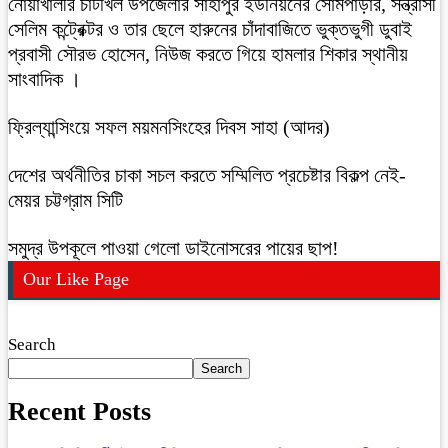
নোয়াখালীর চাটখিল উপজেলার সাহাপুর ইউনিয়নের সোমপাড়ার, সন্ত্রাসী
সেলিম কন্ট্রেক্টর ও তার ছেলে হারুনের চাঁদাবাজিতে ভুক্তভুগী ডুবাই
প্রবাসী সৌরভ হোসেন, নিউজ করতে গিয়ে হামলার শিকার স্থানীয়
সাংবাদিক ।
ফ্রিল্যান্সিংয়ে সফল ময়মনসিংহের দিবস সাহা (আদর)
দেশের অর্থনীতির চাকা সচল করতে সম্মিলিত প্রচেষ্টার বিকল্প নেই-
মেয়র চট্টগ্রাম সিটি
সমুদ্র উপকূলে পাওয়া গেলো ডাইনোসরের পায়ের ছাপ!
Our Like Page
Search
Search
Recent Posts