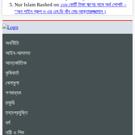
Nur Islam Rashed
on
১৩৬ কোটি টাকা ঋণের নামে অর্থ লোপাট –
“অন লাইন গ্রুপ ও এর এম.ডি খাঁন মোঃ আক্তারুজ্জামান।
অর্থনীতি
আইন-আদালত
আন্তর্জাতিক
কৃষিবার্তা
খেলাধুলা
গণমাধ্যম
চাকুরি
তথ্যপ্রযুক্তি
ধর্ম
নারী ও শিশু