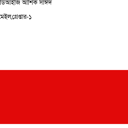
াগত ডিআইজি আশিক সাঈদ
ইল,গ্রেপ্তার-১