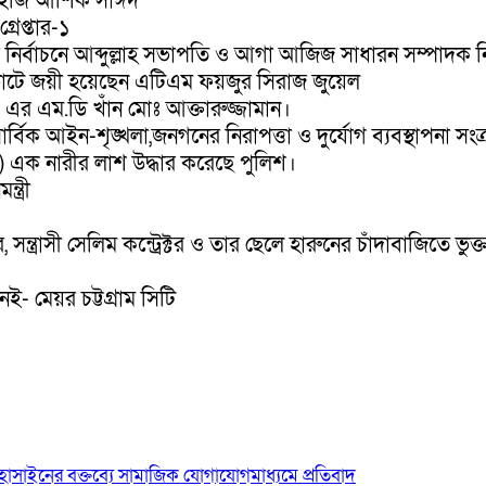
িআইজি আশিক সাঈদ
রেপ্তার-১
সা) এর নির্বাচনে আব্দুল্লাহ সভাপতি ও আগা আজিজ সাধারন সম্পাদক ন
োটে জয়ী হয়েছেন এটিএম ফয়জুর সিরাজ জুয়েল
এর এম.ডি খাঁন মোঃ আক্তারুজ্জামান।
র্বিক আইন-শৃঙ্খলা,জনগনের নিরাপত্তা ও দুর্যোগ ব্যবস্থাপনা সংক্
 এক নারীর লাশ উদ্ধার করেছে পুলিশ।
ত্রী
্রাসী সেলিম কন্ট্রেক্টর ও তার ছেলে হারুনের চাঁদাবাজিতে ভু
ই- মেয়র চট্টগ্রাম সিটি
োসাইনের বক্তব্যে সামাজিক যোগাযোগমাধ্যমে প্রতিবাদ