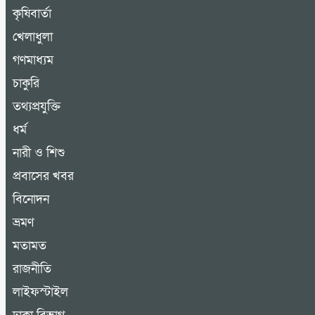
কৃষিবার্তা
খেলাধুলা
গণমাধ্যম
চাকুরি
তথ্যপ্রযুক্তি
ধর্ম
নারী ও শিশু
প্রবাসের খবর
বিনোদন
ভ্রমণ
মতামত
রাজনীতি
লাইফস্টাইল