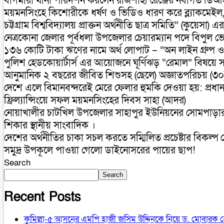
বাগমারা থানা পরিদর্শন করলেন রাজশাহী রেঞ্জের নবাগত ড
ময়মনসিংহে কিশোরীকে ধর্ষণ ও ভিডিও ধারণ করে ব্ল্যাকমেইল,গ্
চট্টগ্রাম বিশ্ববিদ্যালয় প্রাক্তন অর্থনীতি ছাত্র সমিতি” (কুয়ে
নেত্রকোনা জেলার পূর্বধলা উপজেলার চেয়ারম্যান পদে বিপুল ভ
১৩৬ কোটি টাকা ঋণের নামে অর্থ লোপাট – “অন লাইন গ্রুপ ও 
পুলিশ হেডকোয়ার্টার্স এর আয়োজনে ঘূর্ণিঝড় “রেমাল” বিষয়ে সা
আনুমানিক ২ বছরের জীবিত শিশুসহ (ছেলে) অজ্ঞাতপরিচয় (৩০)
দেশে এলে বিমানবন্দরেই মেরে ফেলার হুমকি দেওয়া হয়: প্রধানমন্
ফ্রিল্যান্সিংয়ে সফল ময়মনসিংহের দিবস সাহা (আদর)
নোয়াখালীর চাটখিল উপজেলার সাহাপুর ইউনিয়নের সোমপাড়ার, সন্ত
শিকার স্থানীয় সাংবাদিক ।
দেশের অর্থনীতির চাকা সচল করতে সম্মিলিত প্রচেষ্টার বিকল্প নে
সমুদ্র উপকূলে পাওয়া গেলো ডাইনোসরের পায়ের ছাপ!
Search
Search
Recent Posts
কুমিল্লা-৫ আসনের এমপি হাজী জসিম উদ্দিনকে নিয়ে ড. মোবারক হ