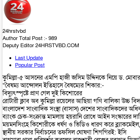
24hrstvbd
Author Total Post :- 989
Deputy Editor 24HRSTVBD.COM
Last Update
Popular Post
কুমিল্লা-৫ আসনের এমপি হাজী জসিম উদ্দিনকে নিয়ে ড. মোবা
“বৈষম্য আন্দোলন ইতিহাসে বৈষম্যের শিকার:-
বিদ্যুৎস্পৃষ্টে প্রাণ গেল দুই কিশোরের
রোটারী ক্লাব অব কুমিল্লা রয়েলের আছিয়া গণি বালিকা উচ্চ বি
বাংলাদেশ সাংবাদিক সংস্থা (বাসাস) দেশের সাংবাদিকদের অধিকার
ব্যাংক চেক-সংক্রান্ত মামলায় হয়রানি রোধে আইন সংস্কারের দাব
ময়মনসিংহে কিশোরীকে ধর্ষণ ও ভিডিও ধারণ করে ব্ল্যাকমেইল,গ্
স্থানীয় সরকার নির্বাচনের তফসিল ঘোষণা শিগগিরই: ইসি