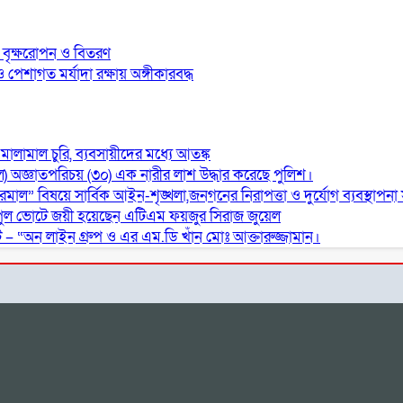
য়ে বৃক্ষরোপন ও বিতরণ
েশাগত মর্যাদা রক্ষায় অঙ্গীকারবদ্ধ
মালামাল চুরি, ব্যবসায়ীদের মধ্যে আতঙ্ক
) অজ্ঞাতপরিচয় (৩০) এক নারীর লাশ উদ্ধার করেছে পুলিশ।
েমাল” বিষয়ে সার্বিক আইন-শৃঙ্খলা,জনগনের নিরাপত্তা ও দুর্যোগ ব্যবস্থাপনা স
পুল ভোটে জয়ী হয়েছেন এটিএম ফয়জুর সিরাজ জুয়েল
– “অন লাইন গ্রুপ ও এর এম.ডি খাঁন মোঃ আক্তারুজ্জামান।