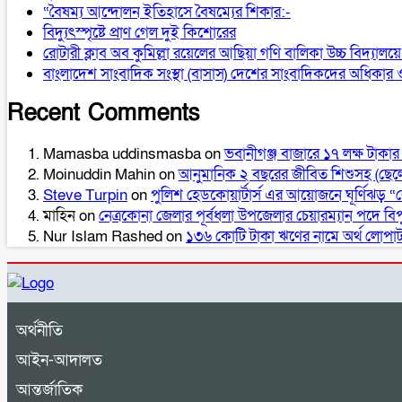
“বৈষম্য আন্দোলন ইতিহাসে বৈষম্যের শিকার:-
বিদ্যুৎস্পৃষ্টে প্রাণ গেল দুই কিশোরের
রোটারী ক্লাব অব কুমিল্লা রয়েলের আছিয়া গণি বালিকা উচ্চ বিদ্যাল
বাংলাদেশ সাংবাদিক সংস্থা (বাসাস) দেশের সাংবাদিকদের অধিকার ও প
Recent Comments
Mamasba uddinsmasba
on
ভবানীগঞ্জ বাজারে ১৭ লক্ষ টাকার 
Moinuddin Mahin
on
আনুমানিক ২ বছরের জীবিত শিশুসহ (ছেলে
Steve Turpin
on
পুলিশ হেডকোয়ার্টার্স এর আয়োজনে ঘূর্ণিঝড় “র
মাহিন
on
নেত্রকোনা জেলার পূর্বধলা উপজেলার চেয়ারম্যান পদে বি
Nur Islam Rashed
on
১৩৬ কোটি টাকা ঋণের নামে অর্থ লোপাট 
অর্থনীতি
আইন-আদালত
আন্তর্জাতিক