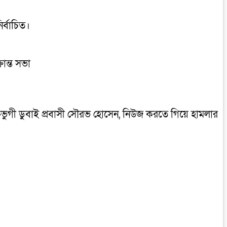
ির্বাচিত।
রান্ত সভা
ক্তভুগী ডুবাই প্রবাসী সৌরভ হোসেন, নিউজ করতে গিয়ে হামলার