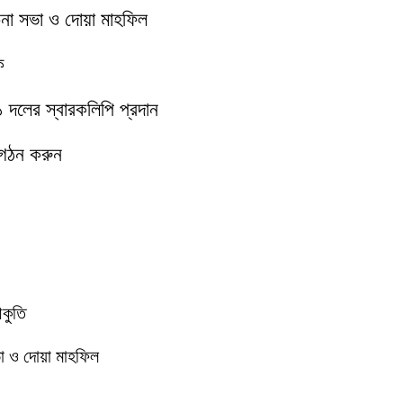
চনা সভা ও দোয়া মাহফিল
ক
১১ দলের স্বারকলিপি প্রদান
 গঠন করুন
আকুতি
া ও দোয়া মাহফিল