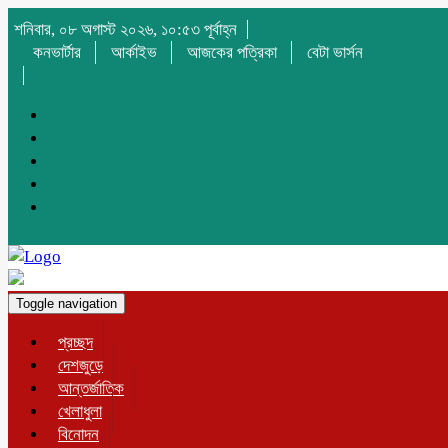
শনিবার, ০৮ অগাস্ট ২০২৬, ১০:৫৩ পূর্বাহ্ন
কনভার্টার
আর্কাইভ
আজকের পত্রিকা
বেটা ভার্সন
Toggle navigation
প্রচ্ছদ
দেশজুড়ে
আন্তর্জাতিক
খেলাধুলা
বিনোদন