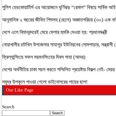
পুলিশ হেডকোয়ার্টার্স এর আয়োজনে ঘূর্ণিঝড় “রেমাল” বিষয়ে সার্বিক আ
আনুমানিক ২ বছরের জীবিত শিশুসহ (ছেলে) অজ্ঞাতপরিচয় (৩০) এক নার
দেশে এলে বিমানবন্দরেই মেরে ফেলার হুমকি দেওয়া হয়: প্রধানমন্ত্রী
নোয়াখালীর চাটখিল উপজেলার সাহাপুর ইউনিয়নের সোমপাড়ার, সন্ত্রাসী সে
ফ্রিল্যান্সিংয়ে সফল ময়মনসিংহের দিবস সাহা (আদর)
দেশের অর্থনীতির চাকা সচল করতে সম্মিলিত প্রচেষ্টার বিকল্প নেই- মেয়র চ
সমুদ্র উপকূলে পাওয়া গেলো ডাইনোসরের পায়ের ছাপ!
Our Like Page
Search
Search