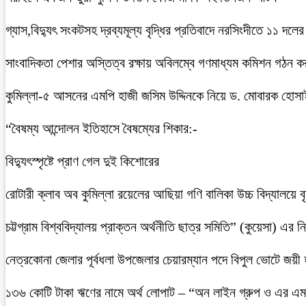
গ্যাস,বিদ্যুৎ সংকটসহ দ্রব্যমূল্য বৃদ্ধির প্রতিবাদে নরসিংদীতে ১১ দলের
সাংবাদিকতা পেশার অস্তিত্ব রক্ষায় অবিলম্বে গণমাধ্যম কমিশন গঠন ক
কুমিল্লা-৫ আসনের এমপি হাজী জসিম উদ্দিনকে নিয়ে ড. মোবারক হোসা
“বৈষম্য আন্দোলন ইতিহাসে বৈষম্যের শিকার:-
বিদ্যুৎস্পৃষ্টে প্রাণ গেল দুই কিশোরের
রোটারী ক্লাব অব কুমিল্লা রয়েলের আছিয়া গণি বালিকা উচ্চ বিদ্যালয়ে 
চট্টগ্রাম বিশ্ববিদ্যালয় প্রাক্তন অর্থনীতি ছাত্র সমিতি” (কুয়েসা) এর
নেত্রকোনা জেলার পূর্বধলা উপজেলার চেয়ারম্যান পদে বিপুল ভোটে জয়ী
১৩৬ কোটি টাকা ঋণের নামে অর্থ লোপাট – “অন লাইন গ্রুপ ও এর এম.