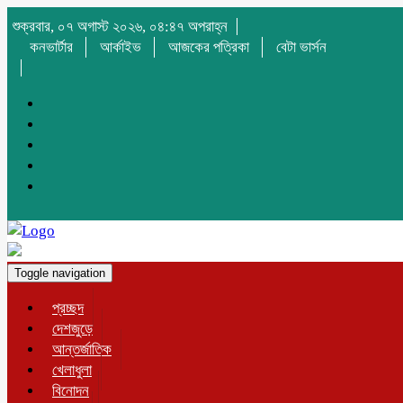
শুক্রবার, ০৭ অগাস্ট ২০২৬, ০৪:৪৭ অপরাহ্ন
কনভার্টার
আর্কাইভ
আজকের পত্রিকা
বেটা ভার্সন
Toggle navigation
প্রচ্ছদ
দেশজুড়ে
আন্তর্জাতিক
খেলাধুলা
বিনোদন