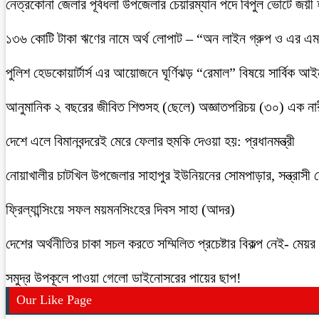
নেত্রকোনা জেলার পূর্বধলা উপজেলার চেয়ারম্যান পদে বিপুল ভোটে জয়ী
১৩৬ কোটি টাকা ঋণের নামে অর্থ লোপাট – “অন লাইন গ্রুপ ও এর এম.
পুলিশ হেডকোয়ার্টার্স এর আয়োজনে ঘূর্ণিঝড় “রেমাল” বিষয়ে সার্বিক আ
আনুমানিক ২ বছরের জীবিত শিশুসহ (ছেলে) অজ্ঞাতপরিচয় (৩০) এক নার
দেশে এলে বিমানবন্দরেই মেরে ফেলার হুমকি দেওয়া হয়: প্রধানমন্ত্রী
নোয়াখালীর চাটখিল উপজেলার সাহাপুর ইউনিয়নের সোমপাড়ার, সন্ত্রাসী সে
ফ্রিল্যান্সিংয়ে সফল ময়মনসিংহের দিবস সাহা (আদর)
দেশের অর্থনীতির চাকা সচল করতে সম্মিলিত প্রচেষ্টার বিকল্প নেই- মেয়র চ
সমুদ্র উপকূলে পাওয়া গেলো ডাইনোসরের পায়ের ছাপ!
Our Like Page