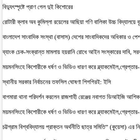
বিদ্যুৎস্পৃষ্টে প্রাণ গেল দুই কিশোরের
রোটারী ক্লাব অব কুমিল্লা রয়েলের আছিয়া গণি বালিকা উচ্চ বিদ্যালয়ে 
বাংলাদেশ সাংবাদিক সংস্থা (বাসাস) দেশের সাংবাদিকদের অধিকার ও পেশাগত
ব্যাংক চেক-সংক্রান্ত মামলায় হয়রানি রোধে আইন সংস্কারের দাবি, সরকা
ময়মনসিংহে কিশোরীকে ধর্ষণ ও ভিডিও ধারণ করে ব্ল্যাকমেইল,গ্রেপ্তার
স্থানীয় সরকার নির্বাচনের তফসিল ঘোষণা শিগগিরই: ইসি
বাগমারা থানা পরিদর্শন করলেন রাজশাহী রেঞ্জের নবাগত ডিআইজি আশি
ময়মনসিংহে কিশোরীকে ধর্ষণ ও ভিডিও ধারণ করে ব্ল্যাকমেইল,গ্রেপ্তার
চট্টগ্রাম বিশ্ববিদ্যালয় প্রাক্তন অর্থনীতি ছাত্র সমিতি” (কুয়েসা) এর