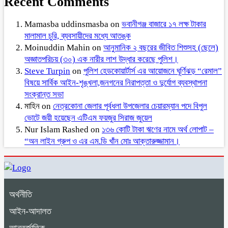
Recent Comments
Mamasba uddinsmasba
on
ভবানীগঞ্জ বাজারে ১৭ লক্ষ টাকার
মালামাল চুরি, ব্যবসায়ীদের মধ্যে আতঙ্ক
Moinuddin Mahin
on
আনুমানিক ২ বছরের জীবিত শিশুসহ (ছেলে)
অজ্ঞাতপরিচয় (৩০) এক নারীর লাশ উদ্ধার করেছে পুলিশ।
Steve Turpin
on
পুলিশ হেডকোয়ার্টার্স এর আয়োজনে ঘূর্ণিঝড় “রেমাল”
বিষয়ে সার্বিক আইন-শৃঙ্খলা,জনগনের নিরাপত্তা ও দুর্যোগ ব্যবস্থাপনা
সংক্রান্ত সভা
মাহিন
on
নেত্রকোনা জেলার পূর্বধলা উপজেলার চেয়ারম্যান পদে বিপুল
ভোটে জয়ী হয়েছেন এটিএম ফয়জুর সিরাজ জুয়েল
Nur Islam Rashed
on
১৩৬ কোটি টাকা ঋণের নামে অর্থ লোপাট –
“অন লাইন গ্রুপ ও এর এম.ডি খাঁন মোঃ আক্তারুজ্জামান।
অর্থনীতি
আইন-আদালত