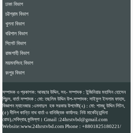
ঢাকা বিভাগ
চট্টগ্রাম বিভাগ
খুলনা বিভাগ
বরিশাল বিভাগ
সিলেট বিভাগ
রাজশাহী বিভাগ
ময়মনসিংহ বিভাগ
রংপুর বিভাগ
সম্পাদক ও প্রকাশক: আবছার উদ্দিন, সহ- সম্পাদক : ইন্জিনিয়ার মহাসিন হোসেন
প্রিন্স, বার্তা সম্পাদক : মো: তছলিম উদ্দিন উপ-সম্পাদক: সাইফুল ইসলাম ফাহাদ,
বিজ্ঞাপন ম্যানেজার :এমদাদুল হক সরকার উপদেষ্টা(২) : মো: শামছু উদ্দিন লিটন,
(৫) দীলিপ কান্তি নাথ বার্তা ও বানিজ্যিক কার্যালয়: নিউ মার্কেট(চান্দিনা
রোড),দেবিদ্বার,কুমিল্লা। Gmail :24hrstvbd@gmail.com
Website:www.24hrstvbd.com Phone : +8801825180221/