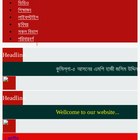
ভিডিও
শিক্ষাঙ্গন
লাইফস্টাইল
ছবিঘর
সকল বিভাগ
পরিবারবর্গ
Headline
কুমিল্লা-৫ আসনের এমপি হাজী জসিম উদ্দিনকে ন
Headline
Wellcome to our website...
/
জাতীয়