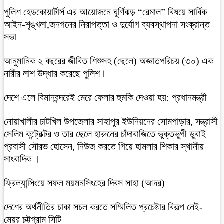
পুলিশ হেডকোয়ার্টার্স এর আয়োজনে ঘূর্ণিঝড় “রেমাল” বিষয়ে সার্বিক
আইন-শৃঙ্খলা,জনগনের নিরাপত্তা ও দুর্যোগ ব্যবস্থাপনা সংক্রান্ত
সভা
আনুমানিক ২ বছরের জীবিত শিশুসহ (ছেলে) অজ্ঞাতপরিচয় (৩০) এক
নারীর লাশ উদ্ধার করেছে পুলিশ।
দেশে এলে বিমানবন্দরেই মেরে ফেলার হুমকি দেওয়া হয়: প্রধানমন্ত্রী
নোয়াখালীর চাটখিল উপজেলার সাহাপুর ইউনিয়নের সোমপাড়ার, সন্ত্রাসী
সেলিম কন্ট্রেক্টর ও তার ছেলে হারুনের চাঁদাবাজিতে ভুক্তভুগী ডুবাই
প্রবাসী সৌরভ হোসেন, নিউজ করতে গিয়ে হামলার শিকার স্থানীয়
সাংবাদিক ।
ফ্রিল্যান্সিংয়ে সফল ময়মনসিংহের দিবস সাহা (আদর)
দেশের অর্থনীতির চাকা সচল করতে সম্মিলিত প্রচেষ্টার বিকল্প নেই-
মেয়র চট্টগ্রাম সিটি