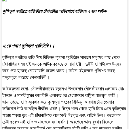
কুমিল্লা নগরীতে হাতি দিয়ে চাঁদাবাজির অভিযোগে হাতিসহ ২ জন আটক
এ.কে পলাশ কুমিল্লা প্রতিনিধি।।
কুমিল্লা নগরীতে হাতি দিয়ে বিভিন্ন ব্যবসা প্রতিষ্ঠান সাধারণ মানুষের কাছ থেকে
চাঁদাবাজির সময় দুই জনকে আটক করেছে সেনাবাহিনী। দুইটি হাতিটিকেও উদ্ধার
করে দেয়া হয়েছে কোতোয়ালি মডেল থানায়। আটক দুইজনকে পুলিশের কাছে
হস্তান্তর করেছে সেনাবাহিনী।
আটককৃতরা হলো- মৌলভীবাজারের বড়লেখা উপজেলার মৌলভীবাজার এলাকার মোঃ
ইমরান ও মাদারীপুরের কালকিনি এলাকার চর ঠেংগামারার বাসিন্দা নাজমুল কাজী।
জানা গেছে, হাতি ব্যবহার করে কুমিল্লা শহরের বিভিন্ন জায়গায় চাঁদা তোলার
অভিযোগ উঠে আসছিল দীর্ঘদিন ধরেই। ভিন্ন শহর থেকে হাতি নিয়ে এসে কুমিল্লার
পাড়ায় পাড়ায় ঘুরে এই চাঁদাবাজিতে অনেকেই বিরক্ত এবং অতিষ্ঠ ছিল। কয়েকবার
চেষ্টা করেও এই হাতি ও মাহুতকে ধরা যায়নি। অবশেষে আজ বুধবার বিকেলে
কুমিল্লার আরবান ভলেন্টিয়ার্স দের সহযোগিতায় দুইটি হাতি ও দুই মাহুতকে নগরীর