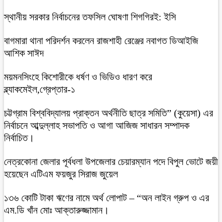
স্থানীয় সরকার নির্বাচনের তফসিল ঘোষণা শিগগিরই: ইসি
বাগমারা থানা পরিদর্শন করলেন রাজশাহী রেঞ্জের নবাগত ডিআইজি
আশিক সাঈদ
ময়মনসিংহে কিশোরীকে ধর্ষণ ও ভিডিও ধারণ করে
ব্ল্যাকমেইল,গ্রেপ্তার-১
চট্টগ্রাম বিশ্ববিদ্যালয় প্রাক্তন অর্থনীতি ছাত্র সমিতি” (কুয়েসা) এর
নির্বাচনে আব্দুল্লাহ সভাপতি ও আগা আজিজ সাধারন সম্পাদক
নির্বাচিত।
নেত্রকোনা জেলার পূর্বধলা উপজেলার চেয়ারম্যান পদে বিপুল ভোটে জয়ী
হয়েছেন এটিএম ফয়জুর সিরাজ জুয়েল
১৩৬ কোটি টাকা ঋণের নামে অর্থ লোপাট – “অন লাইন গ্রুপ ও এর
এম.ডি খাঁন মোঃ আক্তারুজ্জামান।