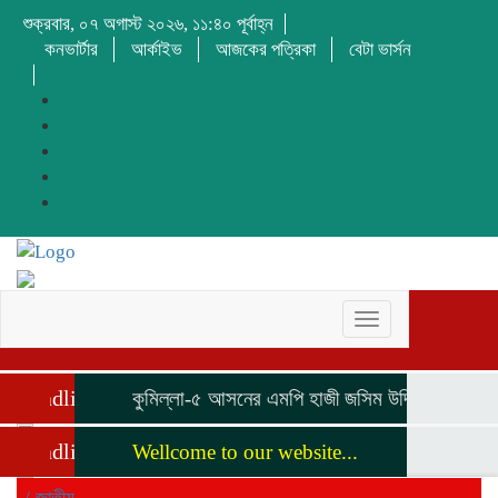
শুক্রবার, ০৭ অগাস্ট ২০২৬, ১১:৪০ পূর্বাহ্ন
কনভার্টার
আর্কাইভ
আজকের পত্রিকা
বেটা ভার্সন
Toggle
navigation
Headline
কুমিল্লা-৫ আসনের এমপি হাজী জসিম উদ্দিনকে নিয়ে ড. 
Headline
Wellcome to our website...
/
জাতীয়