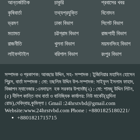
আন্তর্জাতিক
চাকুরি
প্রবাসের খবর
কৃষিবার্তা
তথ্যপ্রযুক্তি
বিনোদন
ভ্রমণ
ঢাকা বিভাগ
সিলেট বিভাগ
মতামত
চট্টগ্রাম বিভাগ
রাজশাহী বিভাগ
রাজনীতি
খুলনা বিভাগ
ময়মনসিংহ বিভাগ
লাইফস্টাইল
বরিশাল বিভাগ
রংপুর বিভাগ
সম্পাদক ও প্রকাশক: আবছার উদ্দিন, সহ- সম্পাদক : ইন্জিনিয়ার মহাসিন হোসেন
প্রিন্স, বার্তা সম্পাদক : মো: তছলিম উদ্দিন উপ-সম্পাদক: সাইফুল ইসলাম ফাহাদ,
বিজ্ঞাপন ম্যানেজার :এমদাদুল হক সরকার উপদেষ্টা(২) : মো: শামছু উদ্দিন লিটন,
(৫) দীলিপ কান্তি নাথ বার্তা ও বানিজ্যিক কার্যালয়: নিউ মার্কেট(চান্দিনা
রোড),দেবিদ্বার,কুমিল্লা। Gmail :24hrstvbd@gmail.com
Website:www.24hrstvbd.com Phone : +8801825180221/
+8801821715715