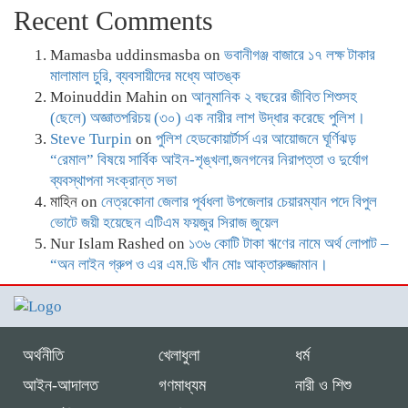
Recent Comments
Mamasba uddinsmasba
on
ভবানীগঞ্জ বাজারে ১৭ লক্ষ টাকার
মালামাল চুরি, ব্যবসায়ীদের মধ্যে আতঙ্ক
Moinuddin Mahin
on
আনুমানিক ২ বছরের জীবিত শিশুসহ
(ছেলে) অজ্ঞাতপরিচয় (৩০) এক নারীর লাশ উদ্ধার করেছে পুলিশ।
Steve Turpin
on
পুলিশ হেডকোয়ার্টার্স এর আয়োজনে ঘূর্ণিঝড়
“রেমাল” বিষয়ে সার্বিক আইন-শৃঙ্খলা,জনগনের নিরাপত্তা ও দুর্যোগ
ব্যবস্থাপনা সংক্রান্ত সভা
মাহিন
on
নেত্রকোনা জেলার পূর্বধলা উপজেলার চেয়ারম্যান পদে বিপুল
ভোটে জয়ী হয়েছেন এটিএম ফয়জুর সিরাজ জুয়েল
Nur Islam Rashed
on
১৩৬ কোটি টাকা ঋণের নামে অর্থ লোপাট –
“অন লাইন গ্রুপ ও এর এম.ডি খাঁন মোঃ আক্তারুজ্জামান।
অর্থনীতি
খেলাধুলা
ধর্ম
আইন-আদালত
গণমাধ্যম
নারী ও শিশু