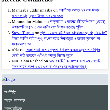
Mamasba uddinsmasba
on
ভবানীগঞ্জ বাজারে ১৭ লক্ষ টাকার
মালামাল চুরি, ব্যবসায়ীদের মধ্যে আতঙ্ক
Moinuddin Mahin
on
আনুমানিক ২ বছরের জীবিত শিশুসহ (ছেলে)
অজ্ঞাতপরিচয় (৩০) এক নারীর লাশ উদ্ধার করেছে পুলিশ।
Steve Turpin
on
পুলিশ হেডকোয়ার্টার্স এর আয়োজনে ঘূর্ণিঝড় “রেমাল”
বিষয়ে সার্বিক আইন-শৃঙ্খলা,জনগনের নিরাপত্তা ও দুর্যোগ ব্যবস্থাপনা
সংক্রান্ত সভা
মাহিন
on
নেত্রকোনা জেলার পূর্বধলা উপজেলার চেয়ারম্যান পদে বিপুল
ভোটে জয়ী হয়েছেন এটিএম ফয়জুর সিরাজ জুয়েল
Nur Islam Rashed
on
১৩৬ কোটি টাকা ঋণের নামে অর্থ লোপাট –
“অন লাইন গ্রুপ ও এর এম.ডি খাঁন মোঃ আক্তারুজ্জামান।
অর্থনীতি
আইন-আদালত
আন্তর্জাতিক