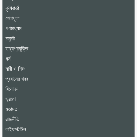
কৃষিবার্তা
খেলাধুলা
গণমাধ্যম
চাকুরি
তথ্যপ্রযুক্তি
ধর্ম
নারী ও শিশু
প্রবাসের খবর
বিনোদন
ভ্রমণ
মতামত
রাজনীতি
লাইফস্টাইল