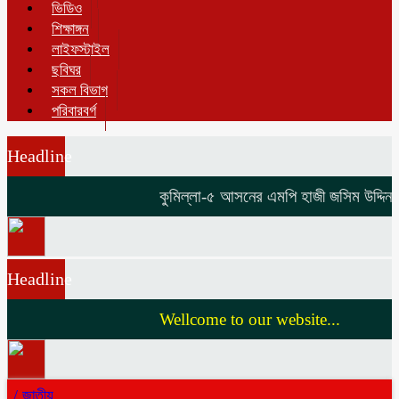
ভিডিও
শিক্ষাঙ্গন
লাইফস্টাইল
ছবিঘর
সকল বিভাগ
পরিবারবর্গ
Headline
কুমিল্লা-৫ আসনের এমপি হাজী জসিম উদ্দিনকে ন
Headline
Wellcome to our website...
/
জাতীয়