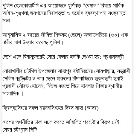
পুলিশ হেডকোয়ার্টার্স এর আয়োজনে ঘূর্ণিঝড় “রেমাল” বিষয়ে সার্বিক
আইন-শৃঙ্খলা,জনগনের নিরাপত্তা ও দুর্যোগ ব্যবস্থাপনা সংক্রান্ত
সভা
আনুমানিক ২ বছরের জীবিত শিশুসহ (ছেলে) অজ্ঞাতপরিচয় (৩০) এক
নারীর লাশ উদ্ধার করেছে পুলিশ।
দেশে এলে বিমানবন্দরেই মেরে ফেলার হুমকি দেওয়া হয়: প্রধানমন্ত্রী
নোয়াখালীর চাটখিল উপজেলার সাহাপুর ইউনিয়নের সোমপাড়ার, সন্ত্রাসী
সেলিম কন্ট্রেক্টর ও তার ছেলে হারুনের চাঁদাবাজিতে ভুক্তভুগী ডুবাই
প্রবাসী সৌরভ হোসেন, নিউজ করতে গিয়ে হামলার শিকার স্থানীয়
সাংবাদিক ।
ফ্রিল্যান্সিংয়ে সফল ময়মনসিংহের দিবস সাহা (আদর)
দেশের অর্থনীতির চাকা সচল করতে সম্মিলিত প্রচেষ্টার বিকল্প নেই-
মেয়র চট্টগ্রাম সিটি