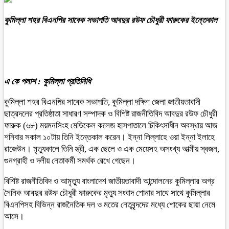
কুমিল্লা শহর বিএনপির সাবেক সভাপতি আবদুর রউফ চৌধুরী ফারুকের ইন্তেকাল
এ কে পলাশ : কুমিল্লা প্রতিনিধি
কুমিল্লা শহর বিএনপির সাবেক সভাপতি, কুমিল্লা দক্ষিণ জেলা জাতীয়তাবাদী
ছাত্রদলের প্রতিষ্ঠাতা সাধারণ সম্পাদক ও বিশিষ্ট রাজনীতিবিদ আবদুর রউফ চৌধুরী
ফারুক (৬৮) ময়মনসিংহ মেডিকেল কলেজ হাসপাতালে চিকিৎসাধীন অবস্থায় আজ
শনিবার সকাল ১০টায় তিনি ইন্তেকাল করেন। ইন্না লিল্লাহে ওয়া ইন্না ইলাহে
রাজেউন। মৃত্যুকালে তিনি স্ত্রী, এক ছেলে ও এক মেয়েসহ অসংখ্য আত্মীয় স্বজন,
গুনগ্রাহী ও দলীয় নেতাকর্মী সমর্থক রেখে গেছেন।
বিশিষ্ট রাজনীতিবিদ ও আমৃত্যু বাংলাদেশ জাতীয়তাবাদী আন্দোলনের কুমিল্লার অগ্র
সৈনিক আবদুর রউফ চৌধুরী ফারুকের মৃত্যু সংবাদ শোনার সাথে সাথে কুমিল্লার
বিএনপিসহ বিভিন্ন রাজনৈতিক দল ও মতের নেতৃবৃন্দদের মধ্যে শোকের ছায়া নেমে
আসে।