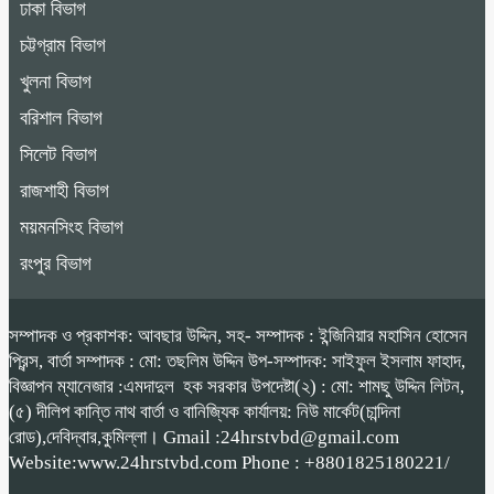
ঢাকা বিভাগ
চট্টগ্রাম বিভাগ
খুলনা বিভাগ
বরিশাল বিভাগ
সিলেট বিভাগ
রাজশাহী বিভাগ
ময়মনসিংহ বিভাগ
রংপুর বিভাগ
সম্পাদক ও প্রকাশক: আবছার উদ্দিন, সহ- সম্পাদক : ইন্জিনিয়ার মহাসিন হোসেন
প্রিন্স, বার্তা সম্পাদক : মো: তছলিম উদ্দিন উপ-সম্পাদক: সাইফুল ইসলাম ফাহাদ,
বিজ্ঞাপন ম্যানেজার :এমদাদুল হক সরকার উপদেষ্টা(২) : মো: শামছু উদ্দিন লিটন,
(৫) দীলিপ কান্তি নাথ বার্তা ও বানিজ্যিক কার্যালয়: নিউ মার্কেট(চান্দিনা
রোড),দেবিদ্বার,কুমিল্লা। Gmail :24hrstvbd@gmail.com
Website:www.24hrstvbd.com Phone : +8801825180221/