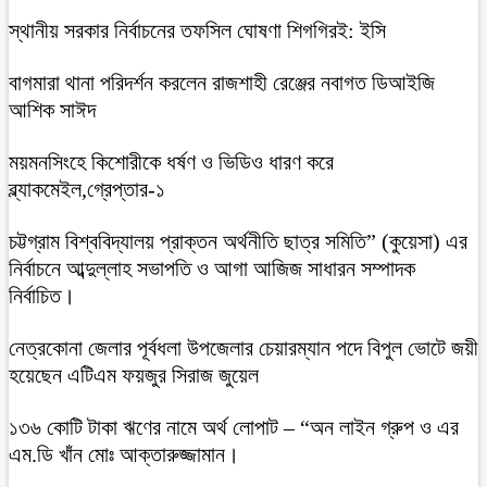
স্থানীয় সরকার নির্বাচনের তফসিল ঘোষণা শিগগিরই: ইসি
বাগমারা থানা পরিদর্শন করলেন রাজশাহী রেঞ্জের নবাগত ডিআইজি
আশিক সাঈদ
ময়মনসিংহে কিশোরীকে ধর্ষণ ও ভিডিও ধারণ করে
ব্ল্যাকমেইল,গ্রেপ্তার-১
চট্টগ্রাম বিশ্ববিদ্যালয় প্রাক্তন অর্থনীতি ছাত্র সমিতি” (কুয়েসা) এর
নির্বাচনে আব্দুল্লাহ সভাপতি ও আগা আজিজ সাধারন সম্পাদক
নির্বাচিত।
নেত্রকোনা জেলার পূর্বধলা উপজেলার চেয়ারম্যান পদে বিপুল ভোটে জয়ী
হয়েছেন এটিএম ফয়জুর সিরাজ জুয়েল
১৩৬ কোটি টাকা ঋণের নামে অর্থ লোপাট – “অন লাইন গ্রুপ ও এর
এম.ডি খাঁন মোঃ আক্তারুজ্জামান।