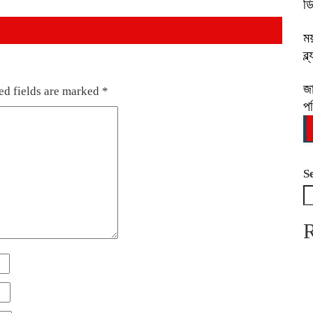
ড
ম
ব্
জা
ed fields are marked
*
প
S
R