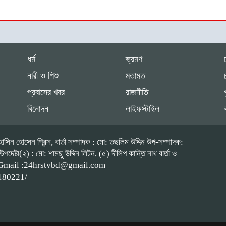
ধর্ম
ভ্রমণ
নারী ও শিশু
মতামত
প্রবাসের খবর
রাজনীতি
বিনোদন
লাইফস্টাইল
াসিন হোসেন প্রিন্স, বার্তা সম্পাদক : মো: তছলিম উদ্দিন উপ-সম্পাদক:
ষ্টা(২) : মো: শামছু উদ্দিন লিটন, (৫) দীলিপ কান্তি নাথ বার্তা ও
কুমিল্লা। Gmail :24hrstvbd@gmail.com
180221/