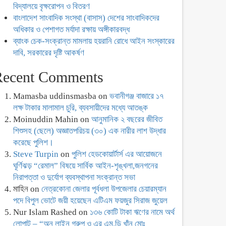
বিদ্যালয়ে বৃক্ষরোপন ও বিতরণ
বাংলাদেশ সাংবাদিক সংস্থা (বাসাস) দেশের সাংবাদিকদের
অধিকার ও পেশাগত মর্যাদা রক্ষায় অঙ্গীকারবদ্ধ
ব্যাংক চেক-সংক্রান্ত মামলায় হয়রানি রোধে আইন সংস্কারের
দাবি, সরকারের দৃষ্টি আকর্ষণ
Recent Comments
Mamasba uddinsmasba
on
ভবানীগঞ্জ বাজারে ১৭
লক্ষ টাকার মালামাল চুরি, ব্যবসায়ীদের মধ্যে আতঙ্ক
Moinuddin Mahin
on
আনুমানিক ২ বছরের জীবিত
শিশুসহ (ছেলে) অজ্ঞাতপরিচয় (৩০) এক নারীর লাশ উদ্ধার
করেছে পুলিশ।
Steve Turpin
on
পুলিশ হেডকোয়ার্টার্স এর আয়োজনে
ঘূর্ণিঝড় “রেমাল” বিষয়ে সার্বিক আইন-শৃঙ্খলা,জনগনের
নিরাপত্তা ও দুর্যোগ ব্যবস্থাপনা সংক্রান্ত সভা
মাহিন
on
নেত্রকোনা জেলার পূর্বধলা উপজেলার চেয়ারম্যান
পদে বিপুল ভোটে জয়ী হয়েছেন এটিএম ফয়জুর সিরাজ জুয়েল
Nur Islam Rashed
on
১৩৬ কোটি টাকা ঋণের নামে অর্থ
লোপাট – “অন লাইন গ্রুপ ও এর এম.ডি খাঁন মোঃ