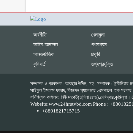
অর্থনীতি
খেলাধুলা
আইন-আদালত
গণমাধ্যম
আন্তর্জাতিক
চাকুরি
কৃষিবার্তা
তথ্যপ্রযুক্তি
সম্পাদক ও প্রকাশক: আবছার উদ্দিন, সহ- সম্পাদক : ইন্জিনিয়ার মহ
সাইফুল ইসলাম ফাহাদ, বিজ্ঞাপন ম্যানেজার :এমদাদুল হক সরকার উপদে
বানিজ্যিক কার্যালয়: নিউ মার্কেট(চান্দিনা রোড),দেবিদ্বার,
Website:www.24hrstvbd.com Phone : +8801825
+8801821715715