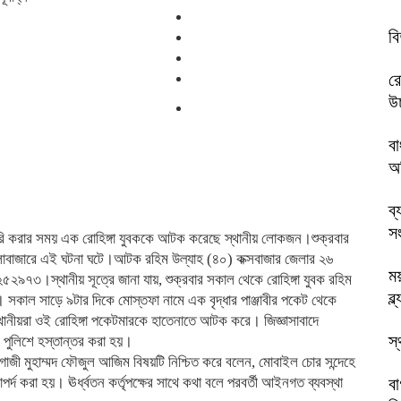
বি
রো
উচ
বা
অধ
ব্
সং
ুরি করার সময় এক রোহিঙ্গা যুবককে আটক করেছে স্থানীয় লোকজন।শুক্রবার
ংলাবাজারে এই ঘটনা ঘটে।আটক রহিম উল্যাহ (৪০) কক্সবাজার জেলার ২৬
ম
৫২৯৭৩।স্থানীয় সূত্রে জানা যায়, শুক্রবার সকাল থেকে রোহিঙ্গা যুবক রহিম
ব্
। সকাল সাড়ে ৯টার দিকে মোস্তফা নামে এক বৃদ্ধার পাঞ্জাবীর পকেট থেকে
নীয়রা ওই রোহিঙ্গা পকেটমারকে হাতেনাতে আটক করে। জিজ্ঞাসাবাদে
স্
ে পুলিশে হস্তান্তর করা হয়।
) গাজী মুহাম্মদ ফৌজুল আজিম বিষয়টি নিশ্চিত করে বলেন, মোবাইল চোর সন্দেহে
্দ করা হয়। ঊর্ধ্বতন কর্তৃপক্ষের সাথে কথা বলে পরবর্তী আইনগত ব্যবস্থা
বা