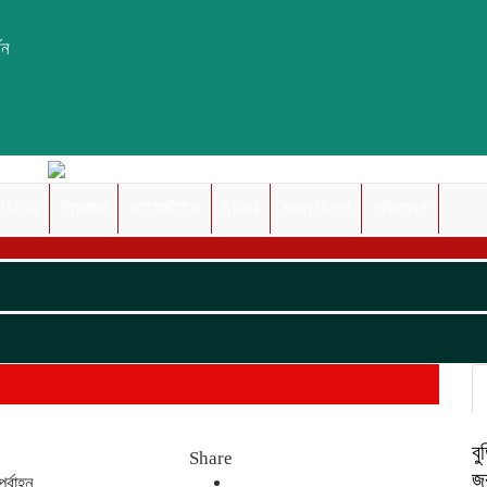
সন
ভিডিও
শিক্ষাঙ্গন
লাইফস্টাইল
ছবিঘর
সকল বিভাগ
পরিবারবর্গ
বু
Share
জর
্বাহ্ন