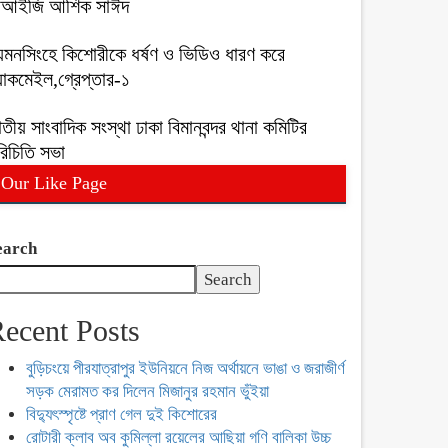
িআইজি আশিক সাঈদ
য়মনসিংহে কিশোরীকে ধর্ষণ ও ভিডিও ধারণ করে
ল্যাকমেইল,গ্রেপ্তার-১
তীয় সাংবাদিক সংস্থা ঢাকা বিমানবন্দর থানা কমিটির
রিচিতি সভা
Our Like Page
earch
Search
ecent Posts
বুড়িচংয়ে পীরযাত্রাপুর ইউনিয়নে নিজ অর্থায়নে ভাঙা ও জরাজীর্ণ
সড়ক মেরামত কর দিলেন মিজানুর রহমান ভুঁইয়া
বিদ্যুৎস্পৃষ্টে প্রাণ গেল দুই কিশোরের
রোটারী ক্লাব অব কুমিল্লা রয়েলের আছিয়া গণি বালিকা উচ্চ