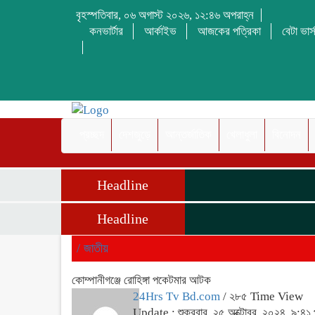
বৃহস্পতিবার, ০৬ অগাস্ট ২০২৬, ১২:৪৬ অপরাহ্ন
কনভার্টার
আর্কাইভ
আজকের পত্রিকা
বেটা ভার্
প্রচ্ছদ
দেশজুড়ে
আন্তর্জাতিক
খেলাধুলা
বিনোদন
Headline
Headline
/
জাতীয়
কোম্পানীগঞ্জে রোহিঙ্গা পকেটমার আটক
24Hrs Tv Bd.com
/ ২৮৫ Time View
Update : শুক্রবার, ২৫ অক্টোবর, ২০২৪, ৯:৪১ পূর