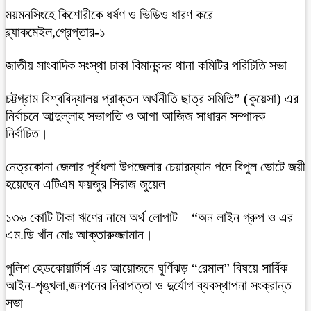
ময়মনসিংহে কিশোরীকে ধর্ষণ ও ভিডিও ধারণ করে
ব্ল্যাকমেইল,গ্রেপ্তার-১
জাতীয় সাংবাদিক সংস্থা ঢাকা বিমানবন্দর থানা কমিটির পরিচিতি সভা
চট্টগ্রাম বিশ্ববিদ্যালয় প্রাক্তন অর্থনীতি ছাত্র সমিতি” (কুয়েসা) এর
নির্বাচনে আব্দুল্লাহ সভাপতি ও আগা আজিজ সাধারন সম্পাদক
নির্বাচিত।
নেত্রকোনা জেলার পূর্বধলা উপজেলার চেয়ারম্যান পদে বিপুল ভোটে জয়ী
হয়েছেন এটিএম ফয়জুর সিরাজ জুয়েল
১৩৬ কোটি টাকা ঋণের নামে অর্থ লোপাট – “অন লাইন গ্রুপ ও এর
এম.ডি খাঁন মোঃ আক্তারুজ্জামান।
পুলিশ হেডকোয়ার্টার্স এর আয়োজনে ঘূর্ণিঝড় “রেমাল” বিষয়ে সার্বিক
আইন-শৃঙ্খলা,জনগনের নিরাপত্তা ও দুর্যোগ ব্যবস্থাপনা সংক্রান্ত
সভা