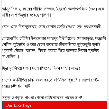
আনুমানিক ২ বছরের জীবিত শিশুসহ (ছেলে) অজ্ঞাতপরিচয় (৩০) এক
নারীর লাশ উদ্ধার করেছে পুলিশ।
দেশে এলে বিমানবন্দরেই মেরে ফেলার হুমকি দেওয়া হয়: প্রধানমন্ত্রী
নোয়াখালীর চাটখিল উপজেলার সাহাপুর ইউনিয়নের সোমপাড়ার, সন্ত্রাসী
সেলিম কন্ট্রেক্টর ও তার ছেলে হারুনের চাঁদাবাজিতে ভুক্তভুগী ডুবাই
প্রবাসী সৌরভ হোসেন, নিউজ করতে গিয়ে হামলার শিকার স্থানীয়
সাংবাদিক ।
ফ্রিল্যান্সিংয়ে সফল ময়মনসিংহের দিবস সাহা (আদর)
দেশের অর্থনীতির চাকা সচল করতে সম্মিলিত প্রচেষ্টার বিকল্প নেই-
মেয়র চট্টগ্রাম সিটি
সমুদ্র উপকূলে পাওয়া গেলো ডাইনোসরের পায়ের ছাপ!
Our Like Page