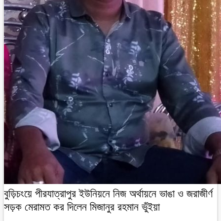
বুড়িচংয়ে পীরযাত্রাপুর ইউনিয়নে নিজ অর্থায়নে ভাঙা ও জরাজীর্ণ
সড়ক মেরামত কর দিলেন মিজানুর রহমান ভুঁইয়া