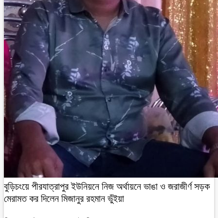
বুড়িচংয়ে পীরযাত্রাপুর ইউনিয়নে নিজ অর্থায়নে ভাঙা ও জরাজীর্ণ সড়ক
মেরামত কর দিলেন মিজানুর রহমান ভুঁইয়া