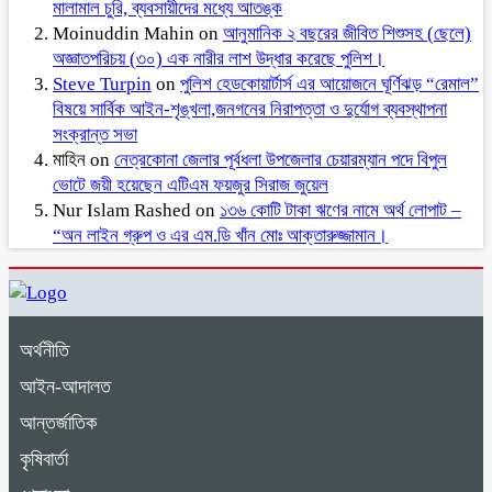
মালামাল চুরি, ব্যবসায়ীদের মধ্যে আতঙ্ক
Moinuddin Mahin
on
আনুমানিক ২ বছরের জীবিত শিশুসহ (ছেলে)
অজ্ঞাতপরিচয় (৩০) এক নারীর লাশ উদ্ধার করেছে পুলিশ।
Steve Turpin
on
পুলিশ হেডকোয়ার্টার্স এর আয়োজনে ঘূর্ণিঝড় “রেমাল”
বিষয়ে সার্বিক আইন-শৃঙ্খলা,জনগনের নিরাপত্তা ও দুর্যোগ ব্যবস্থাপনা
সংক্রান্ত সভা
মাহিন
on
নেত্রকোনা জেলার পূর্বধলা উপজেলার চেয়ারম্যান পদে বিপুল
ভোটে জয়ী হয়েছেন এটিএম ফয়জুর সিরাজ জুয়েল
Nur Islam Rashed
on
১৩৬ কোটি টাকা ঋণের নামে অর্থ লোপাট –
“অন লাইন গ্রুপ ও এর এম.ডি খাঁন মোঃ আক্তারুজ্জামান।
অর্থনীতি
আইন-আদালত
আন্তর্জাতিক
কৃষিবার্তা