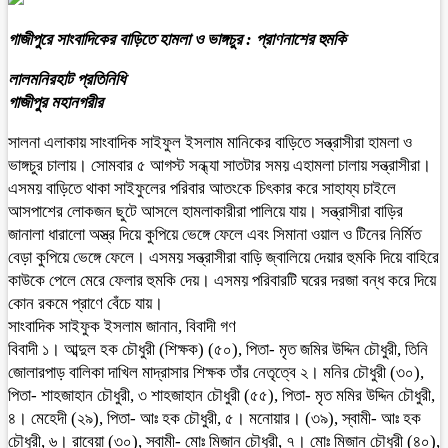
গাজীপুরে সাংবাদিকের বাড়িতে হামলা ও ভাঙ্গচুর : প্রাণনাশের হুমকি
লালমনিরহাট প্রতিনিধি
গাজীপুর মহানগরীর
সালনা এলাকায় সাংবাদিক সাইফুল ইসলাম মানিকের বাড়িতে সন্ত্রাসীরা হামলা ও
ভাঙ্গচুর চালায়। সোমবার ৫ আগস্ট সন্ধ্যা সাতটার সময় এহামলা চালায় সন্ত্রাসীরা।
এসময় বাড়িতে থাকা সাইফুলের পরিবার আতংকে চিৎকার করে সাহায্য চাইলে
আসপাশের লোকজন ছুটে আসলে হামলাকারীরা পালিয়ে যায়। সন্ত্রাসীরা বাড়ির
জানালা ধারালো অস্ত্র দিয়ে কুপিয়ে ভেঙ্গে ফেলে এবং সিমানা ওয়াল ও টিনের নির্মিত
বেড়া কুপিয়ে ভেঙ্গে ফেলে। এসময় সন্ত্রাসীরা বাড়ি জ্বালিয়ে দেয়ার হুমকি দিয়ে বাহিরে
কাউকে পেলে মেরে ফেলার হুমকি দেয়। এসময় পরিবারটি ঘরের দরজা বন্ধ করে দিয়ে
কোন রকমে প্রাণে বেঁচে যায়।
সাংবাদিক সাইফুক ইসলাম জানান, বিবাদী গণ
বিবাদী ১। আব্দুল হক চৌধুরী (শিক্ষক) (৫০), পিতা- মৃত জমির উদ্দিন চৌধুরী, তিনি
জোলারপাড় বালিকা দাখিল মাদ্রাসার শিক্ষক তাঁর নেতৃত্বে ২। মনির চৌধুরী (৩০),
পিতা- শাহজাহান চৌধুরী, ৩ শাহজাহান চৌধুরী (৫৫), পিতা- মৃত মমির উদ্দিন চৌধুরী,
৪। মেহেদী (২৯), পিতা- আঃ হক চৌধুরী, ৫। মনোয়ার। (৩৯), স্বামী- আঃ হক
চৌধুরী, ৬। রাবেয়া (৩০), স্বামী- মোঃ মিজান চৌধুরী, ৭। মোঃ মিজান চৌধুরী (৪০),