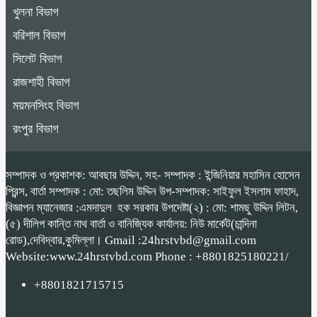
খুলনা বিভাগ
বরিশাল বিভাগ
সিলেট বিভাগ
রাজশাহী বিভাগ
ময়মনসিংহ বিভাগ
রংপুর বিভাগ
সম্পাদক ও প্রকাশক: আবছার উদ্দিন, সহ- সম্পাদক : ইন্জিনিয়ার মহাসিন হোসেন
প্রিন্স, বার্তা সম্পাদক : মো: তছলিম উদ্দিন উপ-সম্পাদক: সাইফুল ইসলাম ফাহাদ,
বিজ্ঞাপন ম্যানেজার :এমদাদুল হক সরকার উপদেষ্টা(২) : মো: শামছু উদ্দিন লিটন,
(৫) দীলিপ কান্তি নাথ বার্তা ও বানিজ্যিক কার্যালয়: নিউ মার্কেট(চান্দিনা
রোড),দেবিদ্বার,কুমিল্লা। Gmail :24hrstvbd@gmail.com
Website:www.24hrstvbd.com Phone : +8801825180221/
+8801821715715