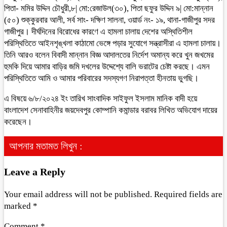
পিতা- মমির উদ্দিন চৌধুরী,৮| মো:রেজাউল(৩০), পিতা ছফুর উদ্দিন ৯| মো:মান্নান
(৫০) শুক্কুরবার আলী, সর্ব সাং- দক্ষিণ সালনা, ওয়ার্ড নং- ১৯, থানা-গাজীপুর সদর
গাজীপুর। দীর্ঘদিনের বিরোধের কারণে এ হামলা চালায় দেশের অস্থিতিশীল
পরিস্থিতিতে আইনশৃঙ্খলা কাঠামো ভেঙ্গে পড়ার সুযোগে সন্ত্রাসীরা এ হামলা চালায়।
তিনি আরও বলেন বিবাদী মান্নান বিজ্ঞ আদালতের নির্দেশ অমান্য করে খুন জখমের
হুমকি দিয়ে আমার বাড়ির জমি দখলের উদ্দেশ্যে বালি ভরাটের চেষ্টা করছে। এমন
পরিস্থিতিতে আমি ও আমার পরিবারের সদস্যগণ নিরাপত্তা হীনতায় ভুগছি।
এ বিষয়ে ৬/৮/২০২৪ ইং তারিখ সাংবাদিক সাইফুল ইসলাম মানিক বাদী হয়ে
বাংলাদেশ সেনাবাহিনীর জয়দেবপুর কোম্পানি কমান্ডার বরাবর লিখিত অভিযোগ দায়ের
করেছেন।
আপনার মতামত লিখুন :
Leave a Reply
Your email address will not be published.
Required fields are
marked
*
Comment
*