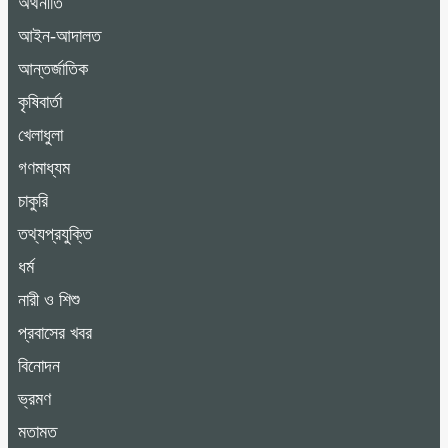
অর্থনীতি
আইন-আদালত
আন্তর্জাতিক
কৃষিবার্তা
খেলাধুলা
গণমাধ্যম
চাকুরি
তথ্যপ্রযুক্তি
ধর্ম
নারী ও শিশু
প্রবাসের খবর
বিনোদন
ভ্রমণ
মতামত