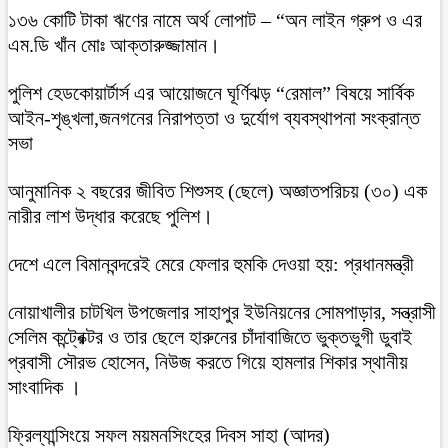
১৩৬ কোটি টাকা ঋণের নামে অর্থ লোপাট – “অন লাইন গ্রুপ ও এর
এম.ডি খাঁন মোঃ আক্তারুজ্জামান।
পুলিশ হেডকোয়ার্টার্স এর আয়োজনে ঘূর্ণিঝড় “রেমাল” বিষয়ে সার্বিক
আইন-শৃঙ্খলা,জনগনের নিরাপত্তা ও দুর্যোগ ব্যবস্থাপনা সংক্রান্ত
সভা
আনুমানিক ২ বছরের জীবিত শিশুসহ (ছেলে) অজ্ঞাতপরিচয় (৩০) এক
নারীর লাশ উদ্ধার করেছে পুলিশ।
দেশে এলে বিমানবন্দরেই মেরে ফেলার হুমকি দেওয়া হয়: প্রধানমন্ত্রী
নোয়াখালীর চাটখিল উপজেলার সাহাপুর ইউনিয়নের সোমপাড়ার, সন্ত্রাসী
সেলিম কন্ট্রেক্টর ও তার ছেলে হারুনের চাঁদাবাজিতে ভুক্তভুগী ডুবাই
প্রবাসী সৌরভ হোসেন, নিউজ করতে গিয়ে হামলার শিকার স্থানীয়
সাংবাদিক ।
ফ্রিল্যান্সিংয়ে সফল ময়মনসিংহের দিবস সাহা (আদর)