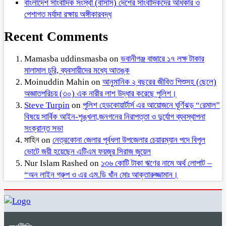
বাংলাদেশ সাংবাদিক সংস্থা (বাসাস) দেশের সাংবাদিকদের অধিকার ও
পেশাগত মর্যাদা রক্ষায় অঙ্গীকারবদ্ধ
Recent Comments
Mamasba uddinsmasba
on
ভবানীগঞ্জ বাজারে ১৭ লক্ষ টাকার
মালামাল চুরি, ব্যবসায়ীদের মধ্যে আতঙ্ক
Moinuddin Mahin
on
আনুমানিক ২ বছরের জীবিত শিশুসহ (ছেলে)
অজ্ঞাতপরিচয় (৩০) এক নারীর লাশ উদ্ধার করেছে পুলিশ।
Steve Turpin
on
পুলিশ হেডকোয়ার্টার্স এর আয়োজনে ঘূর্ণিঝড় “রেমাল”
বিষয়ে সার্বিক আইন-শৃঙ্খলা,জনগনের নিরাপত্তা ও দুর্যোগ ব্যবস্থাপনা
সংক্রান্ত সভা
মাহিন
on
নেত্রকোনা জেলার পূর্বধলা উপজেলার চেয়ারম্যান পদে বিপুল
ভোটে জয়ী হয়েছেন এটিএম ফয়জুর সিরাজ জুয়েল
Nur Islam Rashed
on
১৩৬ কোটি টাকা ঋণের নামে অর্থ লোপাট –
“অন লাইন গ্রুপ ও এর এম.ডি খাঁন মোঃ আক্তারুজ্জামান।