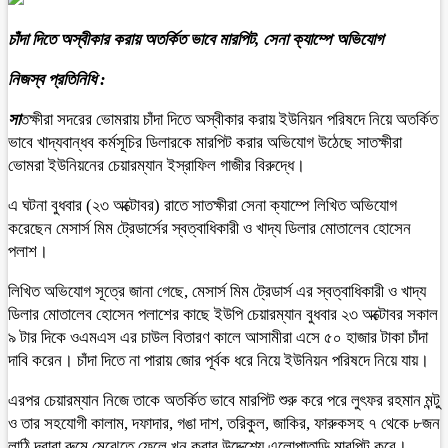
চাঁদা দিতে অস্বীকার করায় অতর্কিত ভাবে মারপিট, সেনা ক্যাম্পে অভিযোগ
নিজস্ব প্রতিনিধি :
সা
তক্ষীরা সদরের ভোমরায় চাঁদা দিতে অস্বীকার করায় ইউনিয়ন পরিষদে নিয়ে অতর্কিত
ভাবে খাদ্যবান্ধব কর্মসূচির ডিলারকে মারপিট করার অভিযোগ উঠেছে সাতক্ষীরা
ভোমরা ইউনিয়নের চেয়ারম্যান ইস্রাফিল গাজীর বিরুদ্ধে।
এ ঘটনা বুধবার (২৩ অক্টোবর) রাতে সাতক্ষীরা সেনা ক্যাম্পে লিখিত অভিযোগ
করেছেন মেসার্স মিম ট্রেডার্সের স্বত্বাধিকারী ও খাদ্য ডিলার মোতালেব হোসেন
পলাশ।
লিখিত অভিযোগ সূত্রে জানা গেছে, মেসার্স মিম ট্রেডার্স এর স্বত্বাধিকারী ও খাদ্য
ডিলার মোতালেব হোসেন পলাশের কাছে ইউপি চেয়ারম্যান বুধবার ২৩ অক্টোবর সকাল
৯ টার দিকে ওএমএস এর চাউল বিতারণ কালে আসামীরা এসে ৫০ হাজার টাকা চাঁদা
দাবি করেন। চাঁদা দিতে না পারায় জোর পূর্বক ধরে নিয়ে ইউনিয়ন পরিষদে নিয়ে যায়।
এরপর চেয়ারম্যান নিজে তাকে অতর্কিত ভাবে মারপিট শুরু করে পরে লুৎফর রহমান মন্টু
ও তার সহযোগী কালাম, দফাদার, গঙা দাশ, তরিকুল, জাকির, ফারুকসহ ৭ থেকে ৮জন
লাঠি দ্বারা রুমে মেঝেতে ফেলে খুন করার উদ্দেশ্যে এলোপাতাড়ি মারপিট করে।