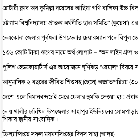
রোটারী ক্লাব অব কুমিল্লা রয়েলের আছিয়া গণি বালিকা উচ্চ বি
চট্টগ্রাম বিশ্ববিদ্যালয় প্রাক্তন অর্থনীতি ছাত্র সমিতি” (কুয়ে
নেত্রকোনা জেলার পূর্বধলা উপজেলার চেয়ারম্যান পদে বিপুল ভ
১৩৬ কোটি টাকা ঋণের নামে অর্থ লোপাট – “অন লাইন গ্রুপ ও 
পুলিশ হেডকোয়ার্টার্স এর আয়োজনে ঘূর্ণিঝড় “রেমাল” বিষয়ে সা
আনুমানিক ২ বছরের জীবিত শিশুসহ (ছেলে) অজ্ঞাতপরিচয় (৩০)
দেশে এলে বিমানবন্দরেই মেরে ফেলার হুমকি দেওয়া হয়: প্রধানমন্
নোয়াখালীর চাটখিল উপজেলার সাহাপুর ইউনিয়নের সোমপাড়ার, সন্ত
শিকার স্থানীয় সাংবাদিক ।
ফ্রিল্যান্সিংয়ে সফল ময়মনসিংহের দিবস সাহা (আদর)