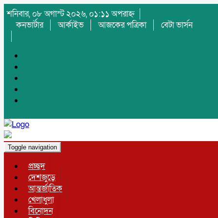
শনিবার, ০৮ অগাস্ট ২০২৬, ০১:১১ অপরাহ্ন
কনভার্টার
আর্কাইভ
আজকের পত্রিকা
বেটা ভার্সন
Toggle navigation
প্রচ্ছদ
দেশজুড়ে
আন্তর্জাতিক
খেলাধুলা
বিনোদন