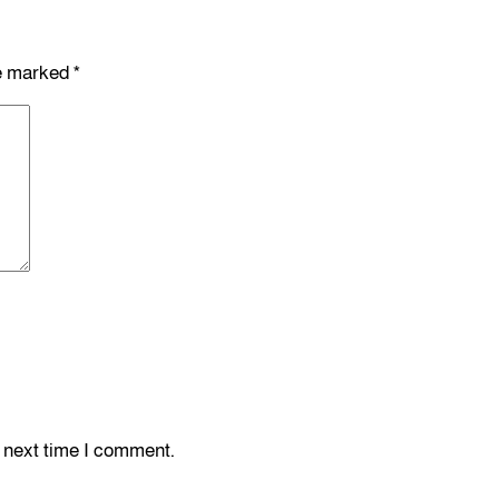
re marked
*
e next time I comment.