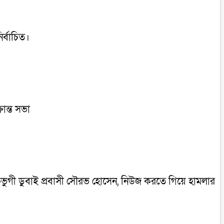
ির্বাচিত।
রান্ত সভা
ক্তভুগী ডুবাই প্রবাসী সৌরভ হোসেন, নিউজ করতে গিয়ে হামলার