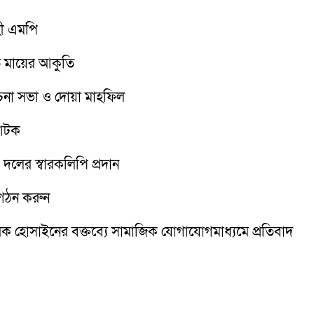
হী এমপি
তে মায়ের আকুতি
োচনা সভা ও দোয়া মাহফিল
 আটক
১ দলের স্বারকলিপি প্রদান
ন গঠন করুন
রক হোসাইনের বক্তব্যে সামাজিক যোগাযোগমাধ্যমে প্রতিবাদ