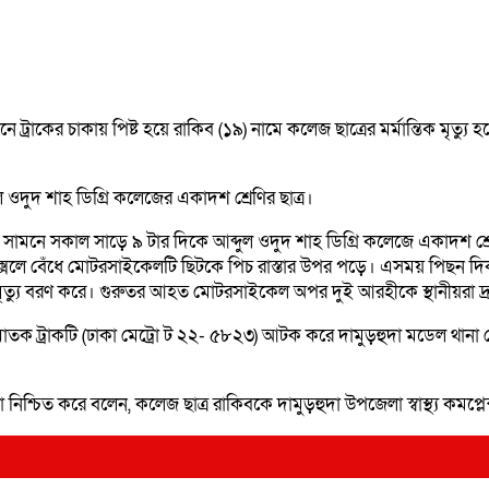
ের সামনে ট্রাকের চাকায় পিষ্ট হয়ে রাকিব (১৯) নামে কলেজ ছাত্রের মর্মান্তি
 ওদুদ শাহ ডিগ্রি কলেজের একাদশ শ্রেণির ছাত্র।
চালির সামনে সকাল সাড়ে ৯ টার দিকে আব্দুল ওদুদ শাহ ডিগ্রি কলেজে একাদশ শ
সেলে বেঁধে মোটরসাইকেলটি ছিটকে পিচ রাস্তার উপর পড়ে। এসময় পিছন দিক 
ৃত্যু বরণ করে। গুরুতর আহত মোটরসাইকেল অপর দুই আরহীকে স্থানীয়রা দ্রুত
 ঘাতক ট্রাকটি (ঢাকা মেট্রো ট ২২- ৫৮২৩) আটক করে দামুড়হুদা মডেল থানা 
 নিশ্চিত করে বলেন, কলেজ ছাত্র রাকিবকে দামুড়হুদা উপজেলা স্বাস্থ্য কমপ