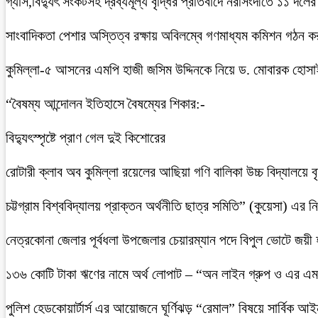
গ্যাস,বিদ্যুৎ সংকটসহ দ্রব্যমূল্য বৃদ্ধির প্রতিবাদে নরসিংদীতে ১১ দলের
সাংবাদিকতা পেশার অস্তিত্ব রক্ষায় অবিলম্বে গণমাধ্যম কমিশন গঠন ক
কুমিল্লা-৫ আসনের এমপি হাজী জসিম উদ্দিনকে নিয়ে ড. মোবারক হোসা
“বৈষম্য আন্দোলন ইতিহাসে বৈষম্যের শিকার:-
বিদ্যুৎস্পৃষ্টে প্রাণ গেল দুই কিশোরের
রোটারী ক্লাব অব কুমিল্লা রয়েলের আছিয়া গণি বালিকা উচ্চ বিদ্যালয়ে 
চট্টগ্রাম বিশ্ববিদ্যালয় প্রাক্তন অর্থনীতি ছাত্র সমিতি” (কুয়েসা) এর
নেত্রকোনা জেলার পূর্বধলা উপজেলার চেয়ারম্যান পদে বিপুল ভোটে জয়ী
১৩৬ কোটি টাকা ঋণের নামে অর্থ লোপাট – “অন লাইন গ্রুপ ও এর এম.
পুলিশ হেডকোয়ার্টার্স এর আয়োজনে ঘূর্ণিঝড় “রেমাল” বিষয়ে সার্বিক আ