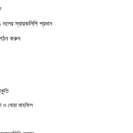
ক
১১ দলের স্বারকলিপি প্রদান
 গঠন করুন
আকুতি
া ও দোয়া মাহফিল