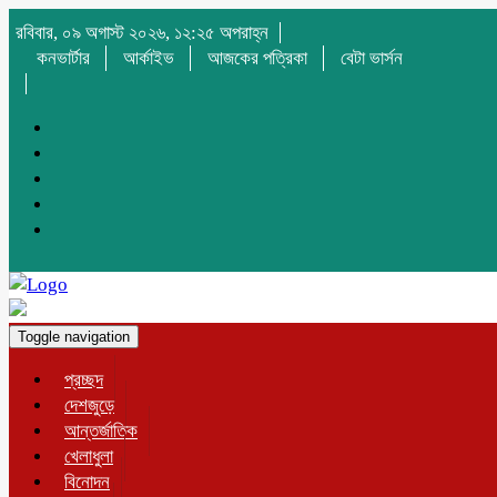
রবিবার, ০৯ অগাস্ট ২০২৬, ১২:২৫ অপরাহ্ন
কনভার্টার
আর্কাইভ
আজকের পত্রিকা
বেটা ভার্সন
Toggle navigation
প্রচ্ছদ
দেশজুড়ে
আন্তর্জাতিক
খেলাধুলা
বিনোদন