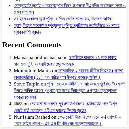
মোল্লাহাটে জুলাই গণঅভ্যুত্থান দিবস উপলক্ষে বিএনপির আলোচনা সভা ও
দোয়া মাহফিল
সরাইলে একজন ভুয়া পুলিশ ও তিন কেজি মাদক সহ তিনজন আটক
গ্যাস,বিদ্যুৎ সংকটসহ দ্রব্যমূল্য বৃদ্ধির প্রতিবাদে নরসিংদীতে ১১ দলের
স্বারকলিপি প্রদান
Recent Comments
Mamasba uddinsmasba
on
ভবানীগঞ্জ বাজারে ১৭ লক্ষ টাকার
মালামাল চুরি, ব্যবসায়ীদের মধ্যে আতঙ্ক
Moinuddin Mahin
on
আনুমানিক ২ বছরের জীবিত শিশুসহ (ছেলে)
অজ্ঞাতপরিচয় (৩০) এক নারীর লাশ উদ্ধার করেছে পুলিশ।
Steve Turpin
on
পুলিশ হেডকোয়ার্টার্স এর আয়োজনে ঘূর্ণিঝড় “রেমাল”
বিষয়ে সার্বিক আইন-শৃঙ্খলা,জনগনের নিরাপত্তা ও দুর্যোগ ব্যবস্থাপনা
সংক্রান্ত সভা
মাহিন
on
নেত্রকোনা জেলার পূর্বধলা উপজেলার চেয়ারম্যান পদে বিপুল
ভোটে জয়ী হয়েছেন এটিএম ফয়জুর সিরাজ জুয়েল
Nur Islam Rashed
on
১৩৬ কোটি টাকা ঋণের নামে অর্থ লোপাট –
“অন লাইন গ্রুপ ও এর এম.ডি খাঁন মোঃ আক্তারুজ্জামান।