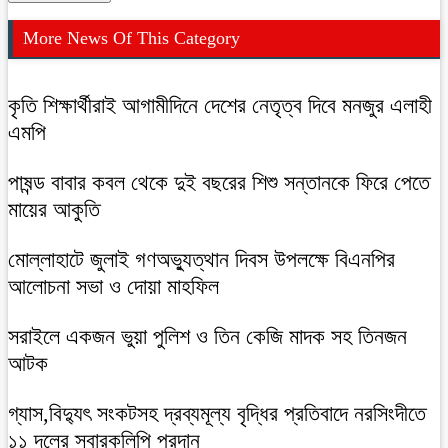
More News Of This Category
কৃতি শিক্ষার্থীরাই আগামীদিনে দেশের নেতৃত্ব দিবে মনজুর এলাহী
এমপি
পাষন্ড বাবার কবল থেকে দুই বছরের শিশু সন্তানকে ফিরে পেতে
মায়ের আকুতি
মোল্লাহাটে জুলাই গণঅভ্যুত্থান দিবস উপলক্ষে বিএনপির
আলোচনা সভা ও দোয়া মাহফিল
সরাইলে একজন ভুয়া পুলিশ ও তিন কেজি মাদক সহ তিনজন
আটক
গ্যাস,বিদ্যুৎ সংকটসহ দ্রব্যমূল্য বৃদ্ধির প্রতিবাদে নরসিংদীতে
১১ দলের স্বারকলিপি প্রদান