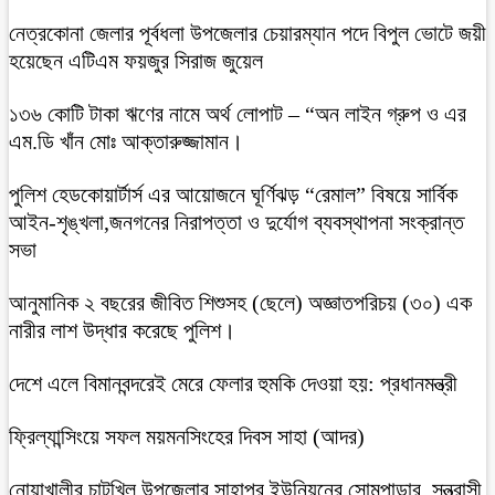
নেত্রকোনা জেলার পূর্বধলা উপজেলার চেয়ারম্যান পদে বিপুল ভোটে জয়ী
হয়েছেন এটিএম ফয়জুর সিরাজ জুয়েল
১৩৬ কোটি টাকা ঋণের নামে অর্থ লোপাট – “অন লাইন গ্রুপ ও এর
এম.ডি খাঁন মোঃ আক্তারুজ্জামান।
পুলিশ হেডকোয়ার্টার্স এর আয়োজনে ঘূর্ণিঝড় “রেমাল” বিষয়ে সার্বিক
আইন-শৃঙ্খলা,জনগনের নিরাপত্তা ও দুর্যোগ ব্যবস্থাপনা সংক্রান্ত
সভা
আনুমানিক ২ বছরের জীবিত শিশুসহ (ছেলে) অজ্ঞাতপরিচয় (৩০) এক
নারীর লাশ উদ্ধার করেছে পুলিশ।
দেশে এলে বিমানবন্দরেই মেরে ফেলার হুমকি দেওয়া হয়: প্রধানমন্ত্রী
ফ্রিল্যান্সিংয়ে সফল ময়মনসিংহের দিবস সাহা (আদর)
নোয়াখালীর চাটখিল উপজেলার সাহাপুর ইউনিয়নের সোমপাড়ার, সন্ত্রাসী