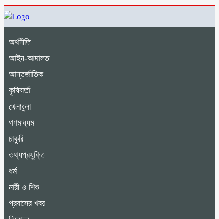
অর্থনীতি
আইন-আদালত
আন্তর্জাতিক
কৃষিবার্তা
খেলাধুলা
গণমাধ্যম
চাকুরি
তথ্যপ্রযুক্তি
ধর্ম
নারী ও শিশু
প্রবাসের খবর