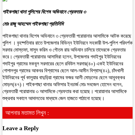
পাইকগাছা থানা পুলিশের বিশেষ অভিযানে গ্রেফতার ৩
মোঃ রাজু আহম্মেদ পাইকগাছা প্রতিনিধি
পাইকগাছা থানার বিশেষ অভিযানে ৩ গ্রেফতারী পরোয়ানার আসামিকে আটক করেছে
পুলিশ । বৃহষ্পতিবার রাতে উপজেলার বিভিন্ন ইউনিয়নে সহকারী উপ-পুলিশ পরিদর্শক
সরদার মোস্তফা, মাসুদ করিম ও গৌতম রায় অভিযান চালিয়ে তাদেরকে গ্রেফতার
করে। গ্রেফতারী পরোয়ানার আসামিরা হলেন, উপজেলার গদাইপুর ইউনিয়নের
গদাইপুর গ্রামের মকবুল সরদারের ছেলে রবিউল সরদার(৪০) একই ইউনিয়নের
গোপালপুর গ্রামের আকবর বিশ্বাসের ছেলে আল-আমীন বিশ্বাস(৪২), চাঁদখালী
ইউনিয়নের পূর্ব কালুয়ার বাদুড়িয়া গ্রামের ফজর আলী মোড়লের ছেলে আবুবক্কর
মোড়ল(৪৭)। পাইকগাছা থানার অফিসার ইনচার্জ মোঃ সবজেল হোসেন বলেন,
গ্রেফতারী পরোয়ানার ৩ আসামিকে গ্রেফতার করা হয়েছে। পরোয়ানার আসামিকে
শুক্রবার সকালে আদালতের মাধ্যমে জেল হাজতে পাঠানো হয়েছে।
আপনার মতামত লিখুন :
Leave a Reply