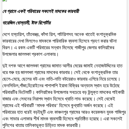
যে গ্রামে একই পরিবারের সকলেই মাদকের কারবারী
বায়েজিদ বোস্তামী, ষ্টাফ রিপোর্টার
দেশে হস্তশিল্প, তাঁতবস্ত্র, কাঁসা শিল্প, পাটশিল্পসহ অনেক খাতেই বংশানুক্রমিক
কারবারের দেখা মিললেও মাদককে পারিবারিক ব্যবসা হিসেবে গ্রহণ করার ঘটনা
বিরল। এ রকম একটি পরিবারের সন্ধান মিলেছে গাজীপুর জেলার কালিয়াকৈর
উপজেলার জালশুকা প্রকাশ এলাকায়।
দুই দশক আগে জালশুকা গ্রামের জামাত আলীর মেয়ের জামাই নেহাজউদ্দিনের হাত
ধরে শুরু হয় জালশুকা গ্রামের মাদকের কারবার। সেই থেকে বংশানুক্রমিক তার
ছেলে-মেয়ে, ছেলের বউ এবং নাতি-নাতি বউয়েরাও কারবার এগিয়ে নিয়ে চলেছে।
ফেনসিডিল,গাঁজা,হিরোইনের পাশাপাশি ইয়াবা বিক্রির অন্যতম স্থান হয়ে উঠেছে
পরিবারটির ভিটেমাটি। কালিয়াকৈর উপজেলার সবচেয়ে বড় উন্মুক্ত মাদকের পাইকারী
বাজার এবং সেবনের নিরাপদ স্থান হিসেবে খ্যাতি লাভ করেছে। সেই থেকেই
গ্রামের এই পরিবারটি ‘মাদক পরিবার’ হিসেবে কুখ্যাতি অর্জন করেছে। এই
পরিবারের হাত ধরেই বড়ইছুটি এবং কাঞ্চনপুর গ্রামের আরও কয়েকজন যুবক গাজিপুর
এবং সাভার এলাকার শীর্ষ মাদক ব্যবসায়ী হিসেবে প্রতিষ্ঠিত হয়েছে। এরা সকলেই
পুলিশের খাতায় তালিকাভুক্ত চিহ্নিত মাদক কারবারী।