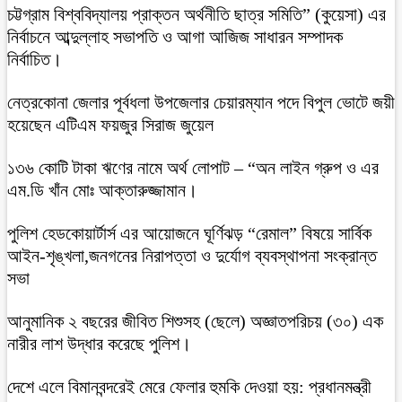
চট্টগ্রাম বিশ্ববিদ্যালয় প্রাক্তন অর্থনীতি ছাত্র সমিতি” (কুয়েসা) এর
নির্বাচনে আব্দুল্লাহ সভাপতি ও আগা আজিজ সাধারন সম্পাদক
নির্বাচিত।
নেত্রকোনা জেলার পূর্বধলা উপজেলার চেয়ারম্যান পদে বিপুল ভোটে জয়ী
হয়েছেন এটিএম ফয়জুর সিরাজ জুয়েল
১৩৬ কোটি টাকা ঋণের নামে অর্থ লোপাট – “অন লাইন গ্রুপ ও এর
এম.ডি খাঁন মোঃ আক্তারুজ্জামান।
পুলিশ হেডকোয়ার্টার্স এর আয়োজনে ঘূর্ণিঝড় “রেমাল” বিষয়ে সার্বিক
আইন-শৃঙ্খলা,জনগনের নিরাপত্তা ও দুর্যোগ ব্যবস্থাপনা সংক্রান্ত
সভা
আনুমানিক ২ বছরের জীবিত শিশুসহ (ছেলে) অজ্ঞাতপরিচয় (৩০) এক
নারীর লাশ উদ্ধার করেছে পুলিশ।
দেশে এলে বিমানবন্দরেই মেরে ফেলার হুমকি দেওয়া হয়: প্রধানমন্ত্রী