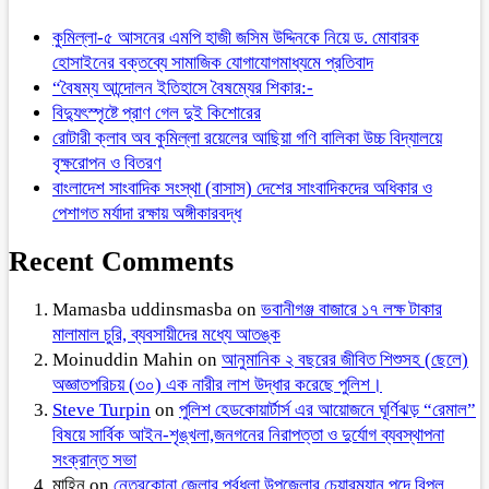
কুমিল্লা-৫ আসনের এমপি হাজী জসিম উদ্দিনকে নিয়ে ড. মোবারক
হোসাইনের বক্তব্যে সামাজিক যোগাযোগমাধ্যমে প্রতিবাদ
“বৈষম্য আন্দোলন ইতিহাসে বৈষম্যের শিকার:-
বিদ্যুৎস্পৃষ্টে প্রাণ গেল দুই কিশোরের
রোটারী ক্লাব অব কুমিল্লা রয়েলের আছিয়া গণি বালিকা উচ্চ বিদ্যালয়ে
বৃক্ষরোপন ও বিতরণ
বাংলাদেশ সাংবাদিক সংস্থা (বাসাস) দেশের সাংবাদিকদের অধিকার ও
পেশাগত মর্যাদা রক্ষায় অঙ্গীকারবদ্ধ
Recent Comments
Mamasba uddinsmasba
on
ভবানীগঞ্জ বাজারে ১৭ লক্ষ টাকার
মালামাল চুরি, ব্যবসায়ীদের মধ্যে আতঙ্ক
Moinuddin Mahin
on
আনুমানিক ২ বছরের জীবিত শিশুসহ (ছেলে)
অজ্ঞাতপরিচয় (৩০) এক নারীর লাশ উদ্ধার করেছে পুলিশ।
Steve Turpin
on
পুলিশ হেডকোয়ার্টার্স এর আয়োজনে ঘূর্ণিঝড় “রেমাল”
বিষয়ে সার্বিক আইন-শৃঙ্খলা,জনগনের নিরাপত্তা ও দুর্যোগ ব্যবস্থাপনা
সংক্রান্ত সভা
মাহিন
on
নেত্রকোনা জেলার পূর্বধলা উপজেলার চেয়ারম্যান পদে বিপুল