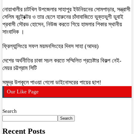
নোয়াখালীর চাটখিল উপজেলার সাহাপুর ইউনিয়নের সোমপাড়ার, সন্ত্রাসী
সেলিম কন্ট্রেক্টর ও তার ছেলে হারুনের চাঁদাবাজিতে ভুক্তভুগী ডুবাই
প্রবাসী সৌরভ হোসেন, নিউজ করতে গিয়ে হামলার শিকার স্থানীয়
সাংবাদিক ।
ফ্রিল্যান্সিংয়ে সফল ময়মনসিংহের দিবস সাহা (আদর)
দেশের অর্থনীতির চাকা সচল করতে সম্মিলিত প্রচেষ্টার বিকল্প নেই-
মেয়র চট্টগ্রাম সিটি
সমুদ্র উপকূলে পাওয়া গেলো ডাইনোসরের পায়ের ছাপ!
Our Like Page
Search
Search
Recent Posts