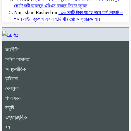
ভোটে জয়ী হয়েছেন এটিএম ফয়জুর সিরাজ জুয়েল
Nur Islam Rashed
on
১৩৬ কোটি টাকা ঋণের নামে অর্থ লোপাট –
“অন লাইন গ্রুপ ও এর এম.ডি খাঁন মোঃ আক্তারুজ্জামান।
অর্থনীতি
আইন-আদালত
আন্তর্জাতিক
কৃষিবার্তা
খেলাধুলা
গণমাধ্যম
চাকুরি
তথ্যপ্রযুক্তি
ধর্ম