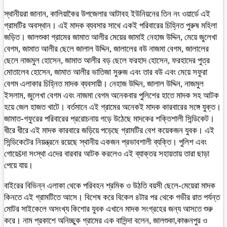
স্থানীয়রা জানান, কালিয়াকৈর উপজেলার আটাবহ ইউনিয়নের তিন নং ওয়ার্ডে এই
গ্রামটির অবস্থান। এই মাদক ব্যবসার সাথে একই পরিবারের চিহ্নিত পুরুষ মহিলা
জড়িত। জালশুকা গ্রামের জামাত আলীর মেয়ের জামাই নেহাজ উদ্দিন, মেয়ে জুলেখা
বেগম, জামাত আলীর ছেলে জালাল উদ্দিন, জালালের বউ নাজমা বেগম, জালালের
ছেলে নাজমুল হোসেন, জামাত আলীর বড় ছেলে ফরহাদ হোসেন, ফরহাদের পুত্র
মোতালেব হোসেন, জামাত আলীর ভাতিজা সুরুজ এবং তার বউ এবং মেয়ে সফুরা
বেগম এলাকার চিহ্নিত মাদক ব্যবসায়ী। নেহাজ উদ্দিন, জালাল উদ্দিন, নাজমুল
ইসলাম, জুলেখা বেগম এবং নাজমা বেগম অনেকবার পুলিশের হাতে মাদক সহ আটক
হয়ে জেল হাজত খাটে। বর্তমানে এই গ্রামের অনেকই মাদক কারবারের সঙ্গে যুক্ত।
জামাত-গফুরের পরিবারের প্ররোচনায় গড়ে উঠেছে মাদকের শক্তিশালী সিন্ডিকেট।
ধীরে ধীরে এই মাদক কারবারে জড়িয়ে পড়েছে গ্রামটির বেশ কয়েকজন যুবক। এই
সিন্ডিকেটের নিয়ন্ত্রনে রয়েছে স্থানীয় একজন প্রভাবশালী ব্যক্তি। পুলিশ এবং
গোয়েšদা সংস্থা এদের বারবার আটক করলেও এই ব্যাক্তর সহায়তায় তারা ছাড়া
পেয়ে যায়।
বাইরের বিভিন্ন এলাকা থেকে পরিবহন শ্রমিক ও উঠতি বয়সী ছেলে-মেয়েরা মাদক
কিনতে এই গ্রামটিতে আসে। বিশেষ করে বিকেল ৪টার পর থেকে গভীর রাত পর্যন্ত
মোটর সাইকেলে অসংখ্য কিশোর যুবক এখানে মাদক সংগ্রহের জন্য আসতে শুরু
করে। নাম প্রকাশে অনিচ্ছুক গ্রামের এক বাসিন্দা বলেন, জালশুকা,কাঞ্চনপুর ও