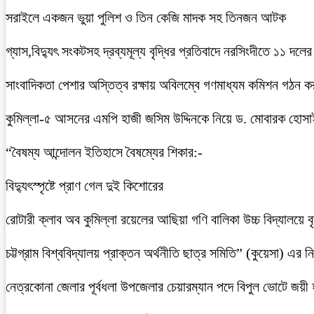
সরাইলে একজন ভুয়া পুলিশ ও তিন কেজি মাদক সহ তিনজন আটক
গ্যাস,বিদ্যুৎ সংকটসহ দ্রব্যমূল্য বৃদ্ধির প্রতিবাদে নরসিংদীতে ১১ দলের
সাংবাদিকতা পেশার অস্তিত্ব রক্ষায় অবিলম্বে গণমাধ্যম কমিশন গঠন ক
কুমিল্লা-৫ আসনের এমপি হাজী জসিম উদ্দিনকে নিয়ে ড. মোবারক হোসা
“বৈষম্য আন্দোলন ইতিহাসে বৈষম্যের শিকার:-
বিদ্যুৎস্পৃষ্টে প্রাণ গেল দুই কিশোরের
রোটারী ক্লাব অব কুমিল্লা রয়েলের আছিয়া গণি বালিকা উচ্চ বিদ্যালয়ে 
চট্টগ্রাম বিশ্ববিদ্যালয় প্রাক্তন অর্থনীতি ছাত্র সমিতি” (কুয়েসা) এর
নেত্রকোনা জেলার পূর্বধলা উপজেলার চেয়ারম্যান পদে বিপুল ভোটে জয়ী