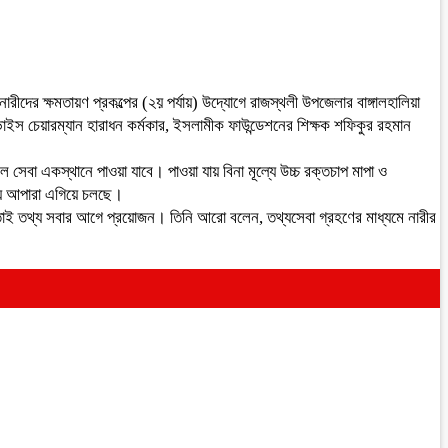
দের ক্ষমতায়ণ প্রকল্পের (২য় পর্যায়) উদ্যোগে রাজস্থলী উপজেলার বাঙ্গালহালিয়া
াইস চেয়ারম্যান হারাধন কর্মকার, ইসলামীক ফাউন্ডেশনের শিক্ষক শফিকুর রহমান
বা একস্থানে পাওয়া যাবে। পাওয়া যায় বিনা মূল্যে উচ্চ রক্তচাপ মাপা ও
তথ্য আপারা এগিয়ে চলছে।
াই তথ্য সবার আগে প্রয়োজন। তিনি আরো বলেন, তথ্যসেবা গ্রহণের মাধ্যমে নারীর