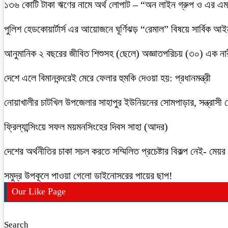
১৩৬ কোটি টাকা ঋণের নামে অর্থ লোপাট – “অন লাইন গ্রুপ ও এর এম.
পুলিশ হেডকোয়ার্টার্স এর আয়োজনে ঘূর্ণিঝড় “রেমাল” বিষয়ে সার্বিক আ
আনুমানিক ২ বছরের জীবিত শিশুসহ (ছেলে) অজ্ঞাতপরিচয় (৩০) এক নার
দেশে এলে বিমানবন্দরেই মেরে ফেলার হুমকি দেওয়া হয়: প্রধানমন্ত্রী
নোয়াখালীর চাটখিল উপজেলার সাহাপুর ইউনিয়নের সোমপাড়ার, সন্ত্রাসী সে
ফ্রিল্যান্সিংয়ে সফল ময়মনসিংহের দিবস সাহা (আদর)
দেশের অর্থনীতির চাকা সচল করতে সম্মিলিত প্রচেষ্টার বিকল্প নেই- মেয়র চ
সমুদ্র উপকূলে পাওয়া গেলো ডাইনোসরের পায়ের ছাপ!
Our Like Page
Search