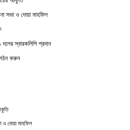
মায়ের আকুতি
চনা সভা ও দোয়া মাহফিল
ক
১১ দলের স্বারকলিপি প্রদান
 গঠন করুন
আকুতি
া ও দোয়া মাহফিল