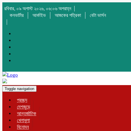
রবিবার, ০৯ অগাস্ট ২০২৬, ০৬:০৬ অপরাহ্ন
কনভার্টার
আর্কাইভ
আজকের পত্রিকা
বেটা ভার্সন
Toggle navigation
প্রচ্ছদ
দেশজুড়ে
আন্তর্জাতিক
খেলাধুলা
বিনোদন