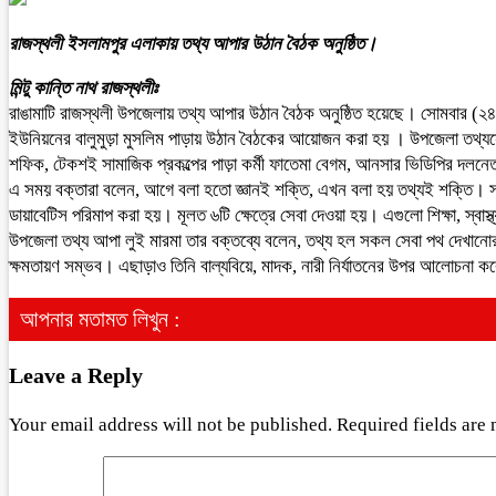
রাজস্থলী ইসলামপুর এলাকায় তথ্য আপার উঠান বৈঠক অনুষ্ঠিত।
মিন্টু কান্তি নাথ রাজস্থলীঃ
রাঙামাটি রাজস্থলী উপজেলায় তথ্য আপার উঠান বৈঠক অনুষ্ঠিত হয়েছে। সোমবার (২৪ জুন)
ইউনিয়নের বালুমুড়া মুসলিম পাড়ায় উঠান বৈঠকের আয়োজন করা হয় । উপজেলা তথ্যসেবা
শফিক, টেকশই সামাজিক প্রকল্পের পাড়া কর্মী ফাতেমা বেগম, আনসার ভিডিপির দলনেত
এ সময় বক্তারা বলেন, আগে বলা হতো জ্ঞানই শক্তি, এখন বলা হয় তথ্যই শক্তি। সরক
ডায়াবেটিস পরিমাপ করা হয়। মূলত ৬টি ক্ষেত্রে সেবা দেওয়া হয়। এগুলো শিক্ষা, স্বাস
উপজেলা তথ্য আপা লুই মারমা তার বক্তব্যে বলেন, তথ্য হল সকল সেবা পথ দেখান
ক্ষমতায়ণ সম্ভব। এছাড়াও তিনি বাল্যবিয়ে, মাদক, নারী নির্যাতনের উপর আলোচনা 
আপনার মতামত লিখুন :
Leave a Reply
Your email address will not be published.
Required fields are