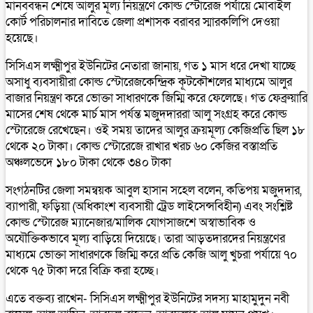
মানববন্ধন শেষে আলুর মূল্য নিয়ন্ত্রণে কোল্ড স্টোরেজ পর্যায়ে মোবাইল
কোর্ট পরিচালনার দাবিতে জেলা প্রশাসক বরাবর স্মারকলিপি দেওয়া
হয়েছে।
সিসিএস লক্ষ্মীপুর ইউনিটের নেতারা জানায়, গত ১ মাস ধরে দেখা যাচ্ছে
অসাধু ব্যবসায়ীরা কোল্ড স্টোরেজকেন্দ্রিক কূটকৌশলের মাধ্যমে আলুর
বাজার নিয়ন্ত্রণ করে ভোক্তা সাধারণকে জিম্মি করে ফেলেছে। গত ফেব্রুয়ারি
মাসের শেষ থেকে মার্চ মাস পর্যন্ত মজুদদাররা আলু সংগ্রহ করে কোল্ড
স্টোরেজে রেখেছেন। ওই সময় তাদের আলুর ক্রয়মূল্য কেজিপ্রতি ছিল ১৮
থেকে ২০ টাকা। কোল্ড স্টোরেজে রাখার খরচ ৬০ কেজির বস্তাপ্রতি
অঞ্চলভেদে ১৮০ টাকা থেকে ৩৪০ টাকা
সংগঠনটির জেলা সমন্বয়ক আবুল হাসান সহেল বলেন, কতিপয় মজুদদার,
ব্যাপারী, ফড়িয়া (অধিকাংশ ব্যবসায়ী ট্রেড লাইসেন্সবিহীন) এবং সংশ্লিষ্ট
কোল্ড স্টোরেজ ম্যানেজার/মালিক যোগসাজশে অস্বাভাবিক ও
অযৌক্তিকভাবে মূল্য বাড়িয়ে দিয়েছে। তারা আড়তদারদের নিয়ন্ত্রণের
মাধ্যমে ভোক্তা সাধারণকে জিম্মি করে প্রতি কেজি আলু খুচরা পর্যায়ে ৭০
থেকে ৭৫ টাকা দরে বিক্রি করা হচ্ছে।
এতে বক্তব্য রাখেন- সিসিএস লক্ষ্মীপুর ইউনিটের সদস্য মাহামুদুন নবী