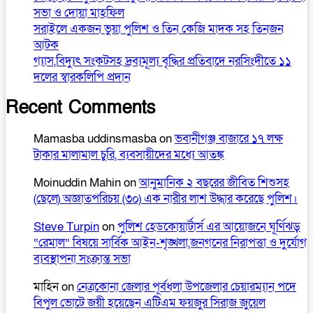
সভা ও দোয়া মাহফিল
সরাইলে একজন ভুয়া পুলিশ ও তিন কেজি মাদক সহ তিনজন
আটক
গ্যাস,বিদ্যুৎ সংকটসহ দ্রব্যমূল্য বৃদ্ধির প্রতিবাদে নরসিংদীতে ১১
দলের স্বারকলিপি প্রদান
Recent Comments
Mamasba uddinsmasba
on
ভবানীগঞ্জ বাজারে ১৭ লক্ষ
টাকার মালামাল চুরি, ব্যবসায়ীদের মধ্যে আতঙ্ক
Moinuddin Mahin
on
আনুমানিক ২ বছরের জীবিত শিশুসহ
(ছেলে) অজ্ঞাতপরিচয় (৩০) এক নারীর লাশ উদ্ধার করেছে পুলিশ।
Steve Turpin
on
পুলিশ হেডকোয়ার্টার্স এর আয়োজনে ঘূর্ণিঝড়
“রেমাল” বিষয়ে সার্বিক আইন-শৃঙ্খলা,জনগনের নিরাপত্তা ও দুর্যোগ
ব্যবস্থাপনা সংক্রান্ত সভা
মাহিন
on
নেত্রকোনা জেলার পূর্বধলা উপজেলার চেয়ারম্যান পদে
বিপুল ভোটে জয়ী হয়েছেন এটিএম ফয়জুর সিরাজ জুয়েল