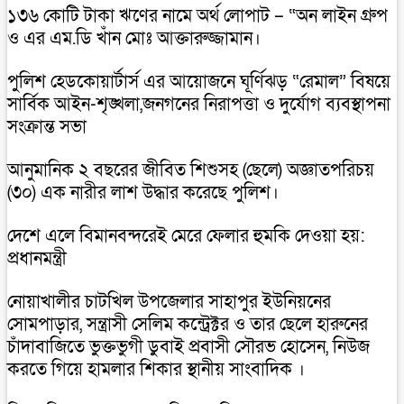
১৩৬ কোটি টাকা ঋণের নামে অর্থ লোপাট – “অন লাইন গ্রুপ
ও এর এম.ডি খাঁন মোঃ আক্তারুজ্জামান।
পুলিশ হেডকোয়ার্টার্স এর আয়োজনে ঘূর্ণিঝড় “রেমাল” বিষয়ে
সার্বিক আইন-শৃঙ্খলা,জনগনের নিরাপত্তা ও দুর্যোগ ব্যবস্থাপনা
সংক্রান্ত সভা
আনুমানিক ২ বছরের জীবিত শিশুসহ (ছেলে) অজ্ঞাতপরিচয়
(৩০) এক নারীর লাশ উদ্ধার করেছে পুলিশ।
দেশে এলে বিমানবন্দরেই মেরে ফেলার হুমকি দেওয়া হয়:
প্রধানমন্ত্রী
নোয়াখালীর চাটখিল উপজেলার সাহাপুর ইউনিয়নের
সোমপাড়ার, সন্ত্রাসী সেলিম কন্ট্রেক্টর ও তার ছেলে হারুনের
চাঁদাবাজিতে ভুক্তভুগী ডুবাই প্রবাসী সৌরভ হোসেন, নিউজ
করতে গিয়ে হামলার শিকার স্থানীয় সাংবাদিক ।