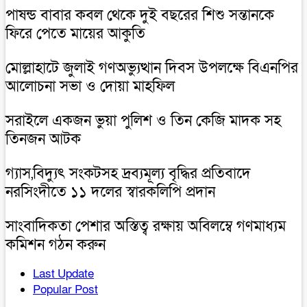
পাষন্ড বাবার কবল থেকে দুই বছরের শিশু সন্তানকে
ফিরে পেতে মায়ের আকুতি
মোল্লাহাটে জুলাই গণঅভ্যুত্থান দিবস উপলক্ষে বিএনপির
আলোচনা সভা ও দোয়া মাহফিল
সরাইলে একজন ভুয়া পুলিশ ও তিন কেজি মাদক সহ
তিনজন আটক
গ্যাস,বিদ্যুৎ সংকটসহ দ্রব্যমূল্য বৃদ্ধির প্রতিবাদে
নরসিংদীতে ১১ দলের স্বারকলিপি প্রদান
সাংবাদিকতা পেশার অস্তিত্ব রক্ষায় অবিলম্বে গণমাধ্যম
কমিশন গঠন করুন
Last Update
Popular Post