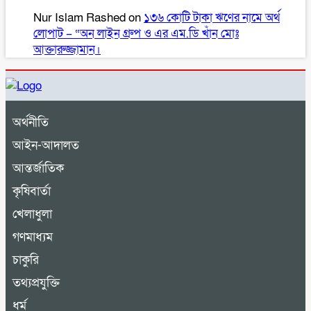
Nur Islam Rashed
on
১৩৬ কোটি টাকা ঋণের নামে অর্থ
লোপাট – “অন লাইন গ্রুপ ও এর এম.ডি খাঁন মোঃ
আক্তারুজ্জামান।
অর্থনীতি
আইন-আদালত
আন্তর্জাতিক
কৃষিবার্তা
খেলাধুলা
গণমাধ্যম
চাকুরি
তথ্যপ্রযুক্তি
ধর্ম