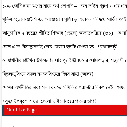
১৩৬ কোটি টাকা ঋণের নামে অর্থ লোপাট – “অন লাইন গ্রুপ ও এর এম.
পুলিশ হেডকোয়ার্টার্স এর আয়োজনে ঘূর্ণিঝড় “রেমাল” বিষয়ে সার্বিক আ
আনুমানিক ২ বছরের জীবিত শিশুসহ (ছেলে) অজ্ঞাতপরিচয় (৩০) এক নার
দেশে এলে বিমানবন্দরেই মেরে ফেলার হুমকি দেওয়া হয়: প্রধানমন্ত্রী
নোয়াখালীর চাটখিল উপজেলার সাহাপুর ইউনিয়নের সোমপাড়ার, সন্ত্রাসী সে
ফ্রিল্যান্সিংয়ে সফল ময়মনসিংহের দিবস সাহা (আদর)
দেশের অর্থনীতির চাকা সচল করতে সম্মিলিত প্রচেষ্টার বিকল্প নেই- মেয়র চ
সমুদ্র উপকূলে পাওয়া গেলো ডাইনোসরের পায়ের ছাপ!
Our Like Page