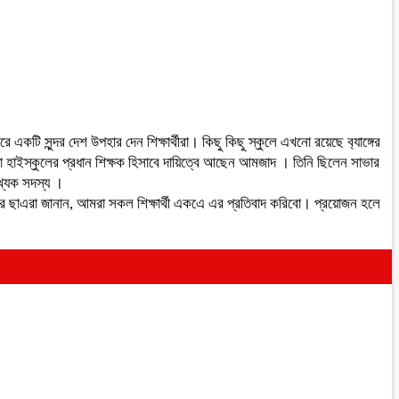
 একটি সুন্দর দেশ উপহার দেন শিক্ষার্থীরা। কিছু কিছু স্কুলে এখনো রয়েছে ব‍্যাঙ্গের
হাইস্কুলের প্রধান শিক্ষক হিসাবে দায়িত্বে আছেন আমজাদ । তিনি ছিলেন সাভার
খ্যক সদস্য ।
ে ছাএরা জানান, আমরা সকল শিক্ষার্থী একএে এর প্রতিবাদ করিবো। প্রয়োজন হলে