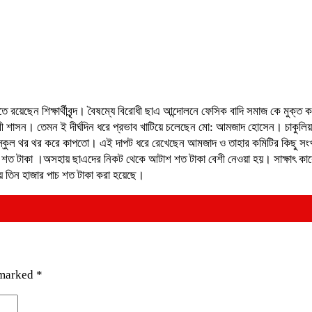
ে রয়েছেন শিক্ষার্থীবৃন্দ। বৈষম্যে বিরোধী ছাএ আন্দোলনে ফেস‍িক বাদি সমাজ কে মুক্ত করে
শাসন। তেমন ই দীর্ঘদিন ধরে প্রভাব খাটিয়ে চলেছেন মো: আমজাদ হোসেন। চাকুলিয়া 
পটে স্কুল থর থর করে কাপতো। এই দাপট ধরে রেখেছেন আমজাদ ও তাহার কমিটির কিছু সং
শ শত টাকা ।অসহায় ছাএদের নিকট থেকে আটাশ শত টাকা বেশী নেওয়া হয়। সাক্ষাৎ কার
 তিন হাজার পাচ শত টাকা করা হয়েছে।
 marked
*