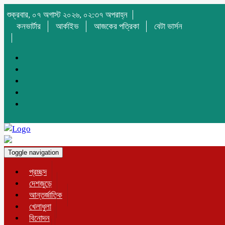
শুক্রবার, ০৭ অগাস্ট ২০২৬, ০২:৩৭ অপরাহ্ন
কনভার্টার
আর্কাইভ
আজকের পত্রিকা
বেটা ভার্সন
Toggle navigation
প্রচ্ছদ
দেশজুড়ে
আন্তর্জাতিক
খেলাধুলা
বিনোদন