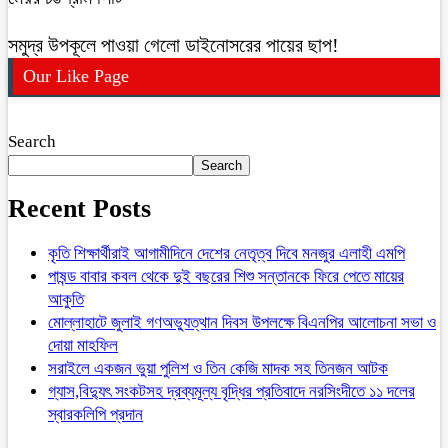
সমুদ্র উপকূলে পাওয়া গেলো ডাইনোসরের পায়ের ছাপ!
Our Like Page
Search
Search
Recent Posts
কৃতি শিক্ষার্থীরাই আগামীদিনে দেশের নেতৃত্ব দিবে মনজুর এলাহী এমপি
পাষন্ড বাবার কবল থেকে দুই বছরের শিশু সন্তানকে ফিরে পেতে মায়ের
আকুতি
মোল্লাহাটে জুলাই গণঅভ্যুত্থান দিবস উপলক্ষে বিএনপির আলোচনা সভা ও
দোয়া মাহফিল
সরাইলে একজন ভুয়া পুলিশ ও তিন কেজি মাদক সহ তিনজন আটক
গ্যাস,বিদ্যুৎ সংকটসহ দ্রব্যমূল্য বৃদ্ধির প্রতিবাদে নরসিংদীতে ১১ দলের
স্বারকলিপি প্রদান