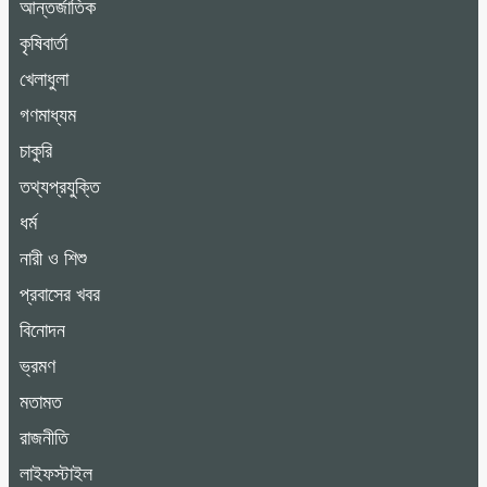
আন্তর্জাতিক
কৃষিবার্তা
খেলাধুলা
গণমাধ্যম
চাকুরি
তথ্যপ্রযুক্তি
ধর্ম
নারী ও শিশু
প্রবাসের খবর
বিনোদন
ভ্রমণ
মতামত
রাজনীতি
লাইফস্টাইল