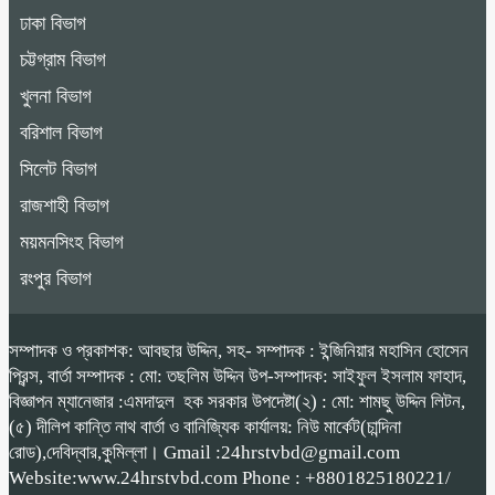
ঢাকা বিভাগ
চট্টগ্রাম বিভাগ
খুলনা বিভাগ
বরিশাল বিভাগ
সিলেট বিভাগ
রাজশাহী বিভাগ
ময়মনসিংহ বিভাগ
রংপুর বিভাগ
সম্পাদক ও প্রকাশক: আবছার উদ্দিন, সহ- সম্পাদক : ইন্জিনিয়ার মহাসিন হোসেন
প্রিন্স, বার্তা সম্পাদক : মো: তছলিম উদ্দিন উপ-সম্পাদক: সাইফুল ইসলাম ফাহাদ,
বিজ্ঞাপন ম্যানেজার :এমদাদুল হক সরকার উপদেষ্টা(২) : মো: শামছু উদ্দিন লিটন,
(৫) দীলিপ কান্তি নাথ বার্তা ও বানিজ্যিক কার্যালয়: নিউ মার্কেট(চান্দিনা
রোড),দেবিদ্বার,কুমিল্লা। Gmail :24hrstvbd@gmail.com
Website:www.24hrstvbd.com Phone : +8801825180221/