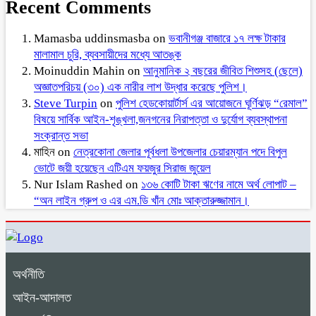
Recent Comments
Mamasba uddinsmasba
on
ভবানীগঞ্জ বাজারে ১৭ লক্ষ টাকার
মালামাল চুরি, ব্যবসায়ীদের মধ্যে আতঙ্ক
Moinuddin Mahin
on
আনুমানিক ২ বছরের জীবিত শিশুসহ (ছেলে)
অজ্ঞাতপরিচয় (৩০) এক নারীর লাশ উদ্ধার করেছে পুলিশ।
Steve Turpin
on
পুলিশ হেডকোয়ার্টার্স এর আয়োজনে ঘূর্ণিঝড় “রেমাল”
বিষয়ে সার্বিক আইন-শৃঙ্খলা,জনগনের নিরাপত্তা ও দুর্যোগ ব্যবস্থাপনা
সংক্রান্ত সভা
মাহিন
on
নেত্রকোনা জেলার পূর্বধলা উপজেলার চেয়ারম্যান পদে বিপুল
ভোটে জয়ী হয়েছেন এটিএম ফয়জুর সিরাজ জুয়েল
Nur Islam Rashed
on
১৩৬ কোটি টাকা ঋণের নামে অর্থ লোপাট –
“অন লাইন গ্রুপ ও এর এম.ডি খাঁন মোঃ আক্তারুজ্জামান।
অর্থনীতি
আইন-আদালত