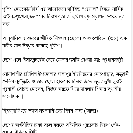
পুলিশ হেডকোয়ার্টার্স এর আয়োজনে ঘূর্ণিঝড় “রেমাল” বিষয়ে সার্বিক
আইন-শৃঙ্খলা,জনগনের নিরাপত্তা ও দুর্যোগ ব্যবস্থাপনা সংক্রান্ত
সভা
আনুমানিক ২ বছরের জীবিত শিশুসহ (ছেলে) অজ্ঞাতপরিচয় (৩০) এক
নারীর লাশ উদ্ধার করেছে পুলিশ।
দেশে এলে বিমানবন্দরেই মেরে ফেলার হুমকি দেওয়া হয়: প্রধানমন্ত্রী
নোয়াখালীর চাটখিল উপজেলার সাহাপুর ইউনিয়নের সোমপাড়ার, সন্ত্রাসী
সেলিম কন্ট্রেক্টর ও তার ছেলে হারুনের চাঁদাবাজিতে ভুক্তভুগী ডুবাই
প্রবাসী সৌরভ হোসেন, নিউজ করতে গিয়ে হামলার শিকার স্থানীয়
সাংবাদিক ।
ফ্রিল্যান্সিংয়ে সফল ময়মনসিংহের দিবস সাহা (আদর)
দেশের অর্থনীতির চাকা সচল করতে সম্মিলিত প্রচেষ্টার বিকল্প নেই-
মেয়র চট্টগ্রাম সিটি