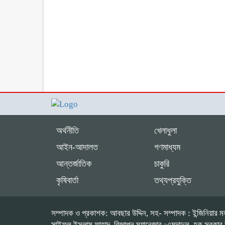
অর্থনীতি
খেলাধুলা
আইন-আদালত
গণমাধ্যম
আন্তর্জাতিক
চাকুরি
কৃষিবার্তা
তথ্যপ্রযুক্তি
সম্পাদক ও প্রকাশক: আবছার উদ্দিন, সহ- সম্পাদক : ইন্জিনিয়ার মহ
সাইফুল ইসলাম ফাহাদ, বিজ্ঞাপন ম্যানেজার :এমদাদুল হক সরকার উপদে