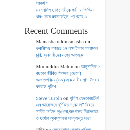
আকর্ষণ
ময়মনসিংহে কিশোরীকে ধর্ষণ ও ভিডিও
ধারণ করে ব্ল্যাকমেইল,গ্রেপ্তার-১
Recent Comments
Mamasba uddinsmasba
on
ভবানীগঞ্জ বাজারে ১৭ লক্ষ টাকার মালামাল
চুরি, ব্যবসায়ীদের মধ্যে আতঙ্ক
Moinuddin Mahin
on
আনুমানিক ২
বছরের জীবিত শিশুসহ (ছেলে)
অজ্ঞাতপরিচয় (৩০) এক নারীর লাশ উদ্ধার
করেছে পুলিশ।
Steve Turpin
on
পুলিশ হেডকোয়ার্টার্স
এর আয়োজনে ঘূর্ণিঝড় “রেমাল” বিষয়ে
সার্বিক আইন-শৃঙ্খলা,জনগনের নিরাপত্তা
ও দুর্যোগ ব্যবস্থাপনা সংক্রান্ত সভা
মাহিন
on
নেত্রকোনা জেলার পূর্বধলা