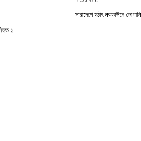
সারাদেশে হঠাৎ লকডাউনে ভোগান্
 নিহত ১