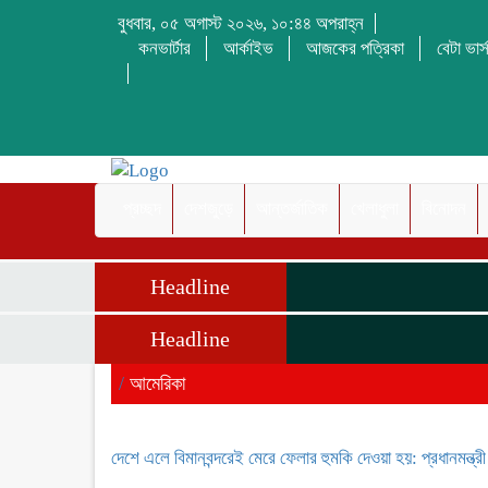
বুধবার, ০৫ অগাস্ট ২০২৬, ১০:৪৪ অপরাহ্ন
কনভার্টার
আর্কাইভ
আজকের পত্রিকা
বেটা ভার্
প্রচ্ছদ
দেশজুড়ে
আন্তর্জাতিক
খেলাধুলা
বিনোদন
Headline
Headline
/
আমেরিকা
দেশে এলে বিমানবন্দরেই মেরে ফেলার হুমকি দেওয়া হয়: প্রধানমন্ত্রী