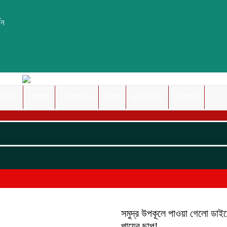
সন
ভিডিও
শিক্ষাঙ্গন
লাইফস্টাইল
ছবিঘর
সকল বিভাগ
পরিবারবর্গ
সমুদ্র উপকূলে পাওয়া গেলো ডাই
পায়ের ছাপ!