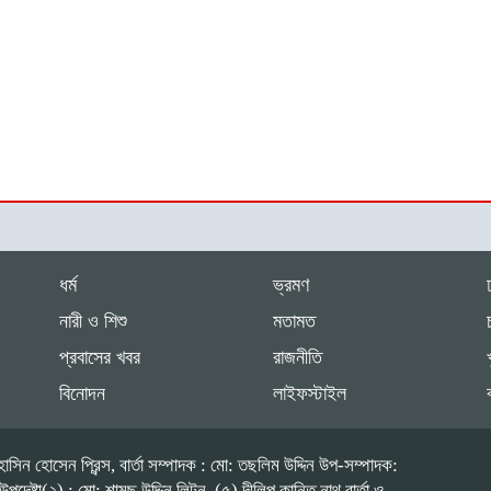
ধর্ম
ভ্রমণ
নারী ও শিশু
মতামত
প্রবাসের খবর
রাজনীতি
বিনোদন
লাইফস্টাইল
াসিন হোসেন প্রিন্স, বার্তা সম্পাদক : মো: তছলিম উদ্দিন উপ-সম্পাদক:
ষ্টা(২) : মো: শামছু উদ্দিন লিটন, (৫) দীলিপ কান্তি নাথ বার্তা ও