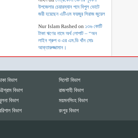
উপজেলার চেয়ারম্যান পদে বিপুল ভোটে
জয়ী হয়েছেন এটিএম ফয়জুর সিরাজ জুয়েল
Nur Islam Rashed
on
১৩৬ কোটি
টাকা ঋণের নামে অর্থ লোপাট – “অন
লাইন গ্রুপ ও এর এম.ডি খাঁন মোঃ
আক্তারুজ্জামান।
ঢাকা বিভাগ
সিলেট বিভাগ
চট্টগ্রাম বিভাগ
রাজশাহী বিভাগ
খুলনা বিভাগ
ময়মনসিংহ বিভাগ
বরিশাল বিভাগ
রংপুর বিভাগ