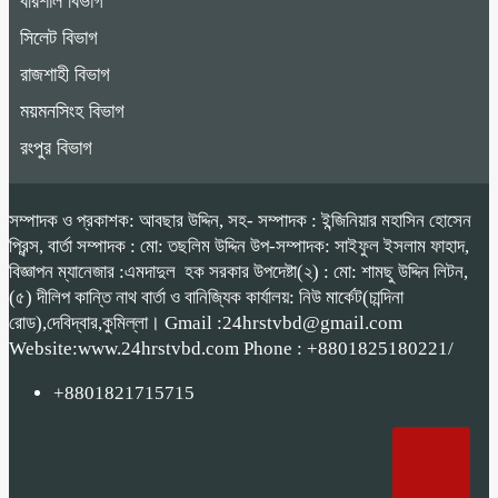
বরিশাল বিভাগ
সিলেট বিভাগ
রাজশাহী বিভাগ
ময়মনসিংহ বিভাগ
রংপুর বিভাগ
সম্পাদক ও প্রকাশক: আবছার উদ্দিন, সহ- সম্পাদক : ইন্জিনিয়ার মহাসিন হোসেন
প্রিন্স, বার্তা সম্পাদক : মো: তছলিম উদ্দিন উপ-সম্পাদক: সাইফুল ইসলাম ফাহাদ,
বিজ্ঞাপন ম্যানেজার :এমদাদুল হক সরকার উপদেষ্টা(২) : মো: শামছু উদ্দিন লিটন,
(৫) দীলিপ কান্তি নাথ বার্তা ও বানিজ্যিক কার্যালয়: নিউ মার্কেট(চান্দিনা
রোড),দেবিদ্বার,কুমিল্লা। Gmail :24hrstvbd@gmail.com
Website:www.24hrstvbd.com Phone : +8801825180221/
+8801821715715