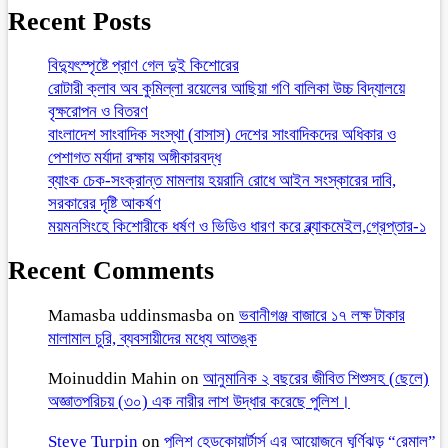
Recent Posts
বিদ্যুৎস্পৃষ্টে প্রাণ গেল দুই কিশোরের
রোটারী ক্লাব অব কুমিল্লা রয়েলের আছিয়া গণি বালিকা উচ্চ বিদ্যালয়ে
বৃক্ষরোপন ও বিতরণ
বাংলাদেশ সাংবাদিক সংস্থা (বাসাস) দেশের সাংবাদিকদের অধিকার ও
পেশাগত মর্যাদা রক্ষায় অঙ্গীকারবদ্ধ
ব্যাংক চেক-সংক্রান্ত মামলায় হয়রানি রোধে আইন সংস্কারের দাবি,
সরকারের দৃষ্টি আকর্ষণ
ময়মনসিংহে কিশোরীকে ধর্ষণ ও ভিডিও ধারণ করে ব্ল্যাকমেইল,গ্রেপ্তার-১
Recent Comments
Mamasba uddinsmasba
on
ভবানীগঞ্জ বাজারে ১৭ লক্ষ টাকার
মালামাল চুরি, ব্যবসায়ীদের মধ্যে আতঙ্ক
Moinuddin Mahin
on
আনুমানিক ২ বছরের জীবিত শিশুসহ (ছেলে)
অজ্ঞাতপরিচয় (৩০) এক নারীর লাশ উদ্ধার করেছে পুলিশ।
Steve Turpin
on
পুলিশ হেডকোয়ার্টার্স এর আয়োজনে ঘূর্ণিঝড় “রেমাল”