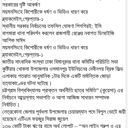
সরকারের দৃষ্টি আকর্ষণ
ময়মনসিংহে কিশোরীকে ধর্ষণ ও ভিডিও ধারণ করে
ব্ল্যাকমেইল,গ্রেপ্তার-১
স্থানীয় সরকার নির্বাচনের তফসিল ঘোষণা শিগগিরই: ইসি
বাগমারা থানা পরিদর্শন করলেন রাজশাহী রেঞ্জের নবাগত ডিআইজি
আশিক সাঈদ
ময়মনসিংহে কিশোরীকে ধর্ষণ ও ভিডিও ধারণ করে
ব্ল্যাকমেইল,গ্রেপ্তার-১
জাতীয় সাংবাদিক সংস্থা ঢাকা বিমানবন্দর থানা কমিটির পরিচিতি সভা
কুষ্টিয়ার খোকসা উপজেলার ওসমানপুর ইউনিয়নের দেবীনগর ব্রিক ফিল্ড
এলাকায় গতরাত আনুমানিক ১টার দিকে একটি মর্মান্তিক জোড়া
হত্যাকাণ্ডের ঘটনা ঘটেছে।
চট্টগ্রাম বিশ্ববিদ্যালয় প্রাক্তন অর্থনীতি ছাত্র সমিতি” (কুয়েসা) এর
নির্বাচনে আব্দুল্লাহ সভাপতি ও আগা আজিজ সাধারন সম্পাদক
নির্বাচিত।
নেত্রকোনা জেলার পূর্বধলা উপজেলার চেয়ারম্যান পদে বিপুল ভোটে জয়ী
হয়েছেন এটিএম ফয়জুর সিরাজ জুয়েল
১৩৬ কোটি টাকা ঋণের নামে অর্থ লোপাট – “অন লাইন গ্রুপ ও এর