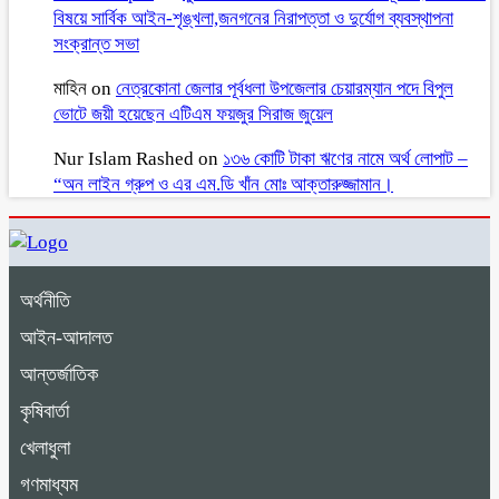
বিষয়ে সার্বিক আইন-শৃঙ্খলা,জনগনের নিরাপত্তা ও দুর্যোগ ব্যবস্থাপনা
সংক্রান্ত সভা
মাহিন
on
নেত্রকোনা জেলার পূর্বধলা উপজেলার চেয়ারম্যান পদে বিপুল
ভোটে জয়ী হয়েছেন এটিএম ফয়জুর সিরাজ জুয়েল
Nur Islam Rashed
on
১৩৬ কোটি টাকা ঋণের নামে অর্থ লোপাট –
“অন লাইন গ্রুপ ও এর এম.ডি খাঁন মোঃ আক্তারুজ্জামান।
অর্থনীতি
আইন-আদালত
আন্তর্জাতিক
কৃষিবার্তা
খেলাধুলা
গণমাধ্যম