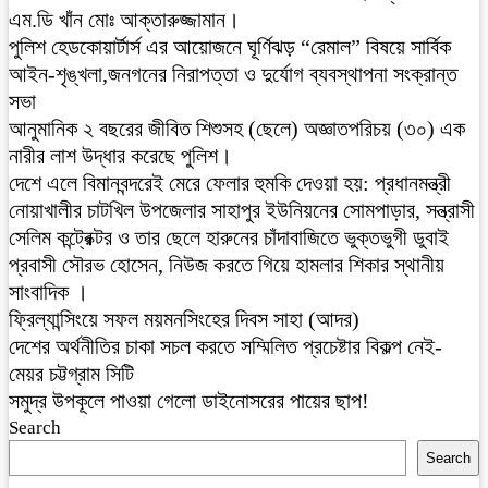
এম.ডি খাঁন মোঃ আক্তারুজ্জামান।
পুলিশ হেডকোয়ার্টার্স এর আয়োজনে ঘূর্ণিঝড় “রেমাল” বিষয়ে সার্বিক
আইন-শৃঙ্খলা,জনগনের নিরাপত্তা ও দুর্যোগ ব্যবস্থাপনা সংক্রান্ত
সভা
আনুমানিক ২ বছরের জীবিত শিশুসহ (ছেলে) অজ্ঞাতপরিচয় (৩০) এক
নারীর লাশ উদ্ধার করেছে পুলিশ।
দেশে এলে বিমানবন্দরেই মেরে ফেলার হুমকি দেওয়া হয়: প্রধানমন্ত্রী
নোয়াখালীর চাটখিল উপজেলার সাহাপুর ইউনিয়নের সোমপাড়ার, সন্ত্রাসী
সেলিম কন্ট্রেক্টর ও তার ছেলে হারুনের চাঁদাবাজিতে ভুক্তভুগী ডুবাই
প্রবাসী সৌরভ হোসেন, নিউজ করতে গিয়ে হামলার শিকার স্থানীয়
সাংবাদিক ।
ফ্রিল্যান্সিংয়ে সফল ময়মনসিংহের দিবস সাহা (আদর)
দেশের অর্থনীতির চাকা সচল করতে সম্মিলিত প্রচেষ্টার বিকল্প নেই-
মেয়র চট্টগ্রাম সিটি
সমুদ্র উপকূলে পাওয়া গেলো ডাইনোসরের পায়ের ছাপ!
Search
Search