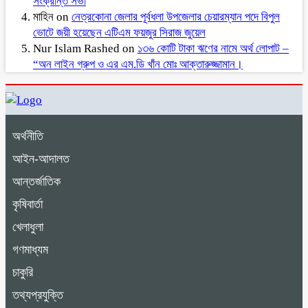
সংক্রান্ত সভা
মাহিন
on
নেত্রকোনা জেলার পূর্বধলা উপজেলার চেয়ারম্যান পদে বিপুল
ভোটে জয়ী হয়েছেন এটিএম ফয়জুর সিরাজ জুয়েল
Nur Islam Rashed
on
১৩৬ কোটি টাকা ঋণের নামে অর্থ লোপাট –
“অন লাইন গ্রুপ ও এর এম.ডি খাঁন মোঃ আক্তারুজ্জামান।
অর্থনীতি
আইন-আদালত
আন্তর্জাতিক
কৃষিবার্তা
খেলাধুলা
গণমাধ্যম
চাকুরি
তথ্যপ্রযুক্তি