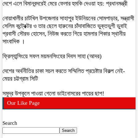
দেশে এলে বিমানবন্দরেই মেরে ফেলার হুমকি দেওয়া হয়: প্রধানমন্ত্রী
নোয়াখালীর চাটখিল উপজেলার সাহাপুর ইউনিয়নের সোমপাড়ার, সন্ত্রাসী
সেলিম কন্ট্রেক্টর ও তার ছেলে হারুনের চাঁদাবাজিতে ভুক্তভুগী ডুবাই
প্রবাসী সৌরভ হোসেন, নিউজ করতে গিয়ে হামলার শিকার স্থানীয়
সাংবাদিক ।
ফ্রিল্যান্সিংয়ে সফল ময়মনসিংহের দিবস সাহা (আদর)
দেশের অর্থনীতির চাকা সচল করতে সম্মিলিত প্রচেষ্টার বিকল্প নেই-
মেয়র চট্টগ্রাম সিটি
সমুদ্র উপকূলে পাওয়া গেলো ডাইনোসরের পায়ের ছাপ!
Our Like Page
Search
Search