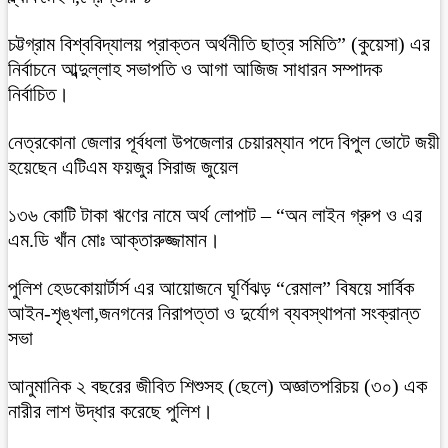
চট্টগ্রাম বিশ্ববিদ্যালয় প্রাক্তন অর্থনীতি ছাত্র সমিতি” (কুয়েসা) এর
নির্বাচনে আব্দুল্লাহ সভাপতি ও আগা আজিজ সাধারন সম্পাদক
নির্বাচিত।
নেত্রকোনা জেলার পূর্বধলা উপজেলার চেয়ারম্যান পদে বিপুল ভোটে জয়ী
হয়েছেন এটিএম ফয়জুর সিরাজ জুয়েল
১৩৬ কোটি টাকা ঋণের নামে অর্থ লোপাট – “অন লাইন গ্রুপ ও এর
এম.ডি খাঁন মোঃ আক্তারুজ্জামান।
পুলিশ হেডকোয়ার্টার্স এর আয়োজনে ঘূর্ণিঝড় “রেমাল” বিষয়ে সার্বিক
আইন-শৃঙ্খলা,জনগনের নিরাপত্তা ও দুর্যোগ ব্যবস্থাপনা সংক্রান্ত
সভা
আনুমানিক ২ বছরের জীবিত শিশুসহ (ছেলে) অজ্ঞাতপরিচয় (৩০) এক
নারীর লাশ উদ্ধার করেছে পুলিশ।