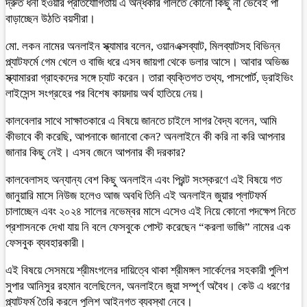
দ্রুত ধনী হওয়ার প্রতিযোগিতায় এ অন্ধকার গলিতে কোনো কিছু না ভেবেই পা
বাড়াচ্ছেন উঠতি বয়সীরা।
মো. লকন নামের অনলাইন স্ক্যামার বলেন, ওয়ানএক্সব্যাট, মিলব্যাটসহ বিভিন্ন
প্ল্যাটফর্মে গেম খেলে ও বাজি ধরে এসব জায়গা থেকে ডলার আসে। আবার অভিজ্ঞ
স্ক্যামাররা গ্রাহকদের সঙ্গে চ্যাট করেন। তারা ব্যক্তিগত তথ্য, পাসপোর্ট, ড্রাইভিং
লাইসেন্স সংগ্রহের পর বিশেষ কায়দায় অর্থ হাতিয়ে নেয়।
কালবেলার সাথে সাক্ষাতকারে এ বিষয়ে জানতে চাইলে সাগর বৈদ্য বলেন, আমি
কীভাবে কী করেছি, আপনাকে জানাবো কেন? অনলাইনে কী করি না করি আপনার
জানার কিছু নেই। এসব জেনে আপনার কী দরকার?
কালবেলাসহ অন্যান্য বেশ কিছু অনলাইন এবং প্রিন্ট সংস্করণে এই বিষয়ে গত
জানুয়ারি মাসে নিউজ হলেও আজ অবধি তিনি এই অনলাইন জুয়ার প্লাটফর্ম
চালাচ্ছেন এবং ২০২৪ সালের নভেম্বর মাসে এসেও এই নিয়ে কোনো পদক্ষেপ নিতে
প্রশাসনকে দেখা যায় নি বলে ফেসবুকে পোস্ট করেছেন “করলা ভাজি” নামের এক
ফেসবুক ব্যবহারকারী।
এই বিষয়ে সেসময়ে শ্রীমংগলের দায়িত্বে থাকা শ্রীমঙ্গল সার্কেলের সহকারী পুলিশ
সুপার আনিসুর রহমান বলেছিলেন, অনলাইনে জুয়া সম্পূর্ণ অবৈধ। কেউ এ ধরণের
প্ল্যাটফর্ম তৈরি করলে পুলিশ আইনগত ব্যবস্থা নেবে।