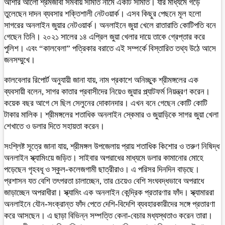
আশার আলো শ্রমজীবী সমবায় সমিতি নামে একটি সমিতি। যার মাধ্যমে গড়ে
তুলেছেন দাদন ব্যবসার শক্তিশালী নেটওয়ার্ক। এসব কিছুর পেছনে মূল হলো
সাগরের অনলাইন জুয়ার নেটওয়ার্ক। অনলাইনে জুয়া খেলে রাতারাতি কোটিপতি বনে
গেছেন তিনি। ২০২১ সালের ১৪ এপ্রিল জুয়া খেলার দায়ে তাকে গ্রেপ্তার করে
পুলিশ। এবং “কালবেলা” পত্রিকার বরাতে এই সম্পর্কে বিস্তারিত তথ্য উঠে আসে
জনসম্মুখে।
কালবেলার রিপোর্ট অনুযায়ী জানা যায়, নাম প্রকাশে অনিচ্ছুক শ্রীমঙ্গলের এক
ব্যবসায়ী বলেন, সাগর কাতার প্রবাসীদের নিয়েও জুয়ার প্ল্যাটফর্ম নিয়ন্ত্রণ করেন।
কয়েক বছর আগে সে ছিল সেলুনের দোকানদার। এখন বনে গেছেন কোটি কোটি
টাকার মালিক। শ্রীমঙ্গলের শতাধিক অনলাইন স্কেমার ও জুয়াড়িকে সাগর জুয়া খেলা
শেখাতে ও ডলার দিতে সহায়তা করেন।
সংশ্লিষ্ট সূত্রে জানা যায়, শ্রীমঙ্গল উপজেলায় প্রায় শতাধিক কিশোর ও তরুণ নিষিদ্ধ
অনলাইন স্ক্যামিংয়ে জড়িত। সাইবার অপরাধের মাধ্যমে ডলার কামানোর মোহে
পড়েছেন গৃহবধূ ও স্কুল-কলেজগামী ছাত্রীরাও। এ পরিসর দিনদিন বাড়ছে।
প্রশাসন যত বেশি তৎপরতা চালাচ্ছেন, তার চেয়েও বেশি সংঘবদ্ধভাবে অপরাধে
জাড়াচ্ছেন অপরাধীরা। স্ক্যামিং এক অনলাইন কেন্দ্রিক প্রতারণার ফাঁদ। স্ক্যামাররা
অনলাইনে যৌন-সংক্রান্ত ফাঁদ পেতে দেশি-বিদেশি ব্যবহারকারীদের সঙ্গে প্রতারণা
করে আসছেন। এ ছাড়া বিভিন্ন সম্পত্তি কেনা-বেচার মধ্যস্থতাও করেন তারা।