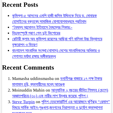
Recent Posts
কুমিল্লা-৫ আসনের এমপি হাজী জসিম উদ্দিনকে নিয়ে ড. মোবারক
হোসাইনের বক্তব্যে সামাজিক যোগাযোগমাধ্যমে প্রতিবাদ
“বৈষম্য আন্দোলন ইতিহাসে বৈষম্যের শিকার:-
বিদ্যুৎস্পৃষ্টে প্রাণ গেল দুই কিশোরের
রোটারী ক্লাব অব কুমিল্লা রয়েলের আছিয়া গণি বালিকা উচ্চ বিদ্যালয়ে
বৃক্ষরোপন ও বিতরণ
বাংলাদেশ সাংবাদিক সংস্থা (বাসাস) দেশের সাংবাদিকদের অধিকার ও
পেশাগত মর্যাদা রক্ষায় অঙ্গীকারবদ্ধ
Recent Comments
Mamasba uddinsmasba
on
ভবানীগঞ্জ বাজারে ১৭ লক্ষ টাকার
মালামাল চুরি, ব্যবসায়ীদের মধ্যে আতঙ্ক
Moinuddin Mahin
on
আনুমানিক ২ বছরের জীবিত শিশুসহ (ছেলে)
অজ্ঞাতপরিচয় (৩০) এক নারীর লাশ উদ্ধার করেছে পুলিশ।
Steve Turpin
on
পুলিশ হেডকোয়ার্টার্স এর আয়োজনে ঘূর্ণিঝড় “রেমাল”
বিষয়ে সার্বিক আইন-শৃঙ্খলা,জনগনের নিরাপত্তা ও দুর্যোগ ব্যবস্থাপনা