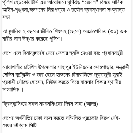
পুলিশ হেডকোয়ার্টার্স এর আয়োজনে ঘূর্ণিঝড় “রেমাল” বিষয়ে সার্বিক
আইন-শৃঙ্খলা,জনগনের নিরাপত্তা ও দুর্যোগ ব্যবস্থাপনা সংক্রান্ত
সভা
আনুমানিক ২ বছরের জীবিত শিশুসহ (ছেলে) অজ্ঞাতপরিচয় (৩০) এক
নারীর লাশ উদ্ধার করেছে পুলিশ।
দেশে এলে বিমানবন্দরেই মেরে ফেলার হুমকি দেওয়া হয়: প্রধানমন্ত্রী
নোয়াখালীর চাটখিল উপজেলার সাহাপুর ইউনিয়নের সোমপাড়ার, সন্ত্রাসী
সেলিম কন্ট্রেক্টর ও তার ছেলে হারুনের চাঁদাবাজিতে ভুক্তভুগী ডুবাই
প্রবাসী সৌরভ হোসেন, নিউজ করতে গিয়ে হামলার শিকার স্থানীয়
সাংবাদিক ।
ফ্রিল্যান্সিংয়ে সফল ময়মনসিংহের দিবস সাহা (আদর)
দেশের অর্থনীতির চাকা সচল করতে সম্মিলিত প্রচেষ্টার বিকল্প নেই-
মেয়র চট্টগ্রাম সিটি