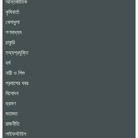
আন্তর্জাতিক
কৃষিবার্তা
খেলাধুলা
গণমাধ্যম
চাকুরি
তথ্যপ্রযুক্তি
ধর্ম
নারী ও শিশু
প্রবাসের খবর
বিনোদন
ভ্রমণ
মতামত
রাজনীতি
লাইফস্টাইল