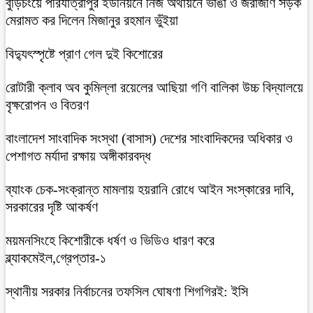
বুড়িচংয়ে পীরযাত্রাপুর ইউনিয়নে নিজ অর্থায়নে ভাঙা ও জরাজীর্ণ সড়ক
মেরামত কর দিলেন মিজানুর রহমান ভুঁইয়া
বিদ্যুৎস্পৃষ্টে প্রাণ গেল দুই কিশোরের
রোটারী ক্লাব অব কুমিল্লা রয়েলের আছিয়া গণি বালিকা উচ্চ বিদ্যালয়ে
বৃক্ষরোপন ও বিতরণ
বাংলাদেশ সাংবাদিক সংস্থা (বাসাস) দেশের সাংবাদিকদের অধিকার ও
পেশাগত মর্যাদা রক্ষায় অঙ্গীকারবদ্ধ
ব্যাংক চেক-সংক্রান্ত মামলায় হয়রানি রোধে আইন সংস্কারের দাবি,
সরকারের দৃষ্টি আকর্ষণ
ময়মনসিংহে কিশোরীকে ধর্ষণ ও ভিডিও ধারণ করে
ব্ল্যাকমেইল,গ্রেপ্তার-১
স্থানীয় সরকার নির্বাচনের তফসিল ঘোষণা শিগগিরই: ইসি