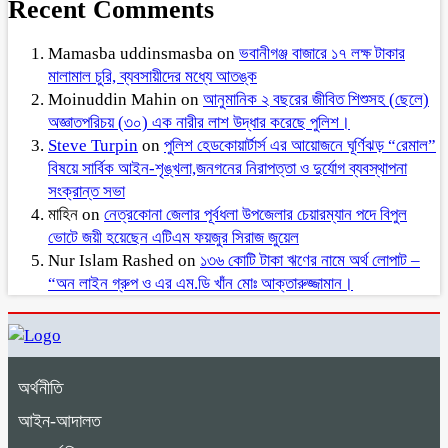
Recent Comments
Mamasba uddinsmasba
on
ভবানীগঞ্জ বাজারে ১৭ লক্ষ টাকার
মালামাল চুরি, ব্যবসায়ীদের মধ্যে আতঙ্ক
Moinuddin Mahin
on
আনুমানিক ২ বছরের জীবিত শিশুসহ (ছেলে)
অজ্ঞাতপরিচয় (৩০) এক নারীর লাশ উদ্ধার করেছে পুলিশ।
Steve Turpin
on
পুলিশ হেডকোয়ার্টার্স এর আয়োজনে ঘূর্ণিঝড় “রেমাল”
বিষয়ে সার্বিক আইন-শৃঙ্খলা,জনগনের নিরাপত্তা ও দুর্যোগ ব্যবস্থাপনা
সংক্রান্ত সভা
মাহিন
on
নেত্রকোনা জেলার পূর্বধলা উপজেলার চেয়ারম্যান পদে বিপুল
ভোটে জয়ী হয়েছেন এটিএম ফয়জুর সিরাজ জুয়েল
Nur Islam Rashed
on
১৩৬ কোটি টাকা ঋণের নামে অর্থ লোপাট –
“অন লাইন গ্রুপ ও এর এম.ডি খাঁন মোঃ আক্তারুজ্জামান।
অর্থনীতি
আইন-আদালত