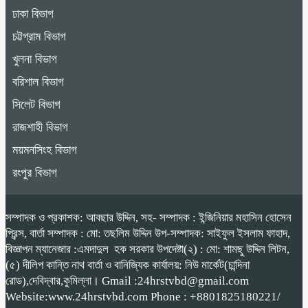
ঢাকা বিভাগ
চট্টগ্রাম বিভাগ
খুলনা বিভাগ
বরিশাল বিভাগ
সিলেট বিভাগ
রাজশাহী বিভাগ
ময়মনসিংহ বিভাগ
রংপুর বিভাগ
সম্পাদক ও প্রকাশক: আবছার উদ্দিন, সহ- সম্পাদক : ইন্জিনিয়ার মহাসিন হোসেন
প্রিন্স, বার্তা সম্পাদক : মো: তছলিম উদ্দিন উপ-সম্পাদক: সাইফুল ইসলাম ফাহাদ,
বিজ্ঞাপন ম্যানেজার :এমদাদুল হক সরকার উপদেষ্টা(২) : মো: শামছু উদ্দিন লিটন,
(৫) দীলিপ কান্তি নাথ বার্তা ও বানিজ্যিক কার্যালয়: নিউ মার্কেট(চান্দিনা
রোড),দেবিদ্বার,কুমিল্লা। Gmail :24hrstvbd@gmail.com
Website:www.24hrstvbd.com Phone : +8801825180221/