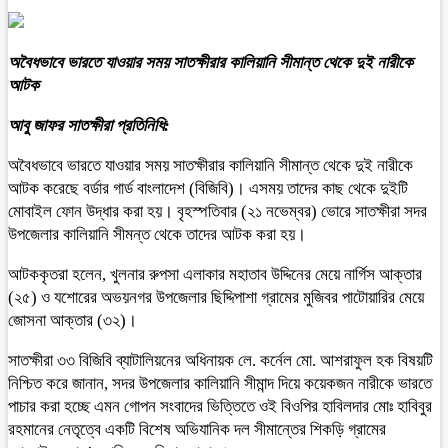
অবৈধভাবে ভারতে যাওয়ার সময় সাতক্ষীরার কালিয়ানি সীমান্ত থেকে দুই নারীকে
আটক
আবু জাফর সাতক্ষীরা প্রতিনিধি:
অবৈধভাবে ভারতে যাওয়ার সময় সাতক্ষীরার কালিয়ানি সীমান্ত থেকে দুই নারীকে
আটক করেছে বর্ডার গার্ড বাংলাদেশ (বিজিবি)। এসময় তাদের কাছ থেকে দুইটি
মোবাইল ফোন উদ্ধার করা হয়। বৃহস্পতিবার (২১ নভেম্বর) ভোরে সাতক্ষীরা সদর
উপজেলার কালিয়ানি সীমন্ত থেকে তাদের আটক করা হয়।
আটককৃতরা হলেন, খুলনার রুপসা এলাকার মহাতাব উদ্দিনের মেয়ে নার্গিস আক্তার
(২৫) ও যশোরের অভয়নগর উপজেলার ছিদ্দিপাশা গ্রামের মুজিবর পাটোয়ারির মেয়ে
জোসনা আক্তার (৩২)।
সাতক্ষীরা ৩৩ বিজিবি ব্যাটালিয়নের অধিনায়ক লে. কর্নেল মো. আশরাফুল হক বিষয়টি
নিশ্চিত করে জানান, সদর উপজেলার কালিয়ানি সীমান্দ দিয়ে কয়েকজন নারীকে ভারতে
পাচার করা হচ্ছে এমন গোপন সংবাদের ভিত্তিতে ওই বিওপির হাবিলদার মোঃ হাবিবুর
রহমানের নেতৃত্বে একটি বিশেষ অভিযানিক দল সীমান্তের শিকড়ি গ্রামের