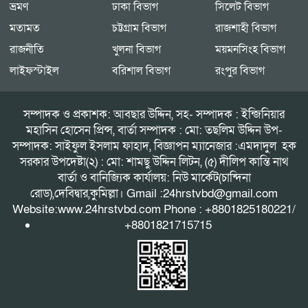
ভ্রমণ
ঢাকা বিভাগ
সিলেট বিভাগ
মতামত
চট্টগ্রাম বিভাগ
রাজশাহী বিভাগ
রাজনীতি
খুলনা বিভাগ
ময়মনসিংহ বিভাগ
লাইফস্টাইল
বরিশাল বিভাগ
রংপুর বিভাগ
সম্পাদক ও প্রকাশক: আবছার উদ্দিন, সহ- সম্পাদক : ইন্জিনিয়ার
মহাসিন হোসেন প্রিন্স, বার্তা সম্পাদক : মো: তছলিম উদ্দিন উপ-
সম্পাদক: সাইফুল ইসলাম ফাহাদ, বিজ্ঞাপন ম্যানেজার :এমদাদুল হক
সরকার উপদেষ্টা(২) : মো: শামছু উদ্দিন লিটন, (৫) দীলিপ কান্তি নাথ
বার্তা ও বানিজ্যিক কার্যালয়: নিউ মার্কেট(চান্দিনা
রোড),দেবিদ্বার,কুমিল্লা। Gmail :24hrstvbd@gmail.com
Website:www.24hrstvbd.com Phone : +8801825180221/
+8801821715715