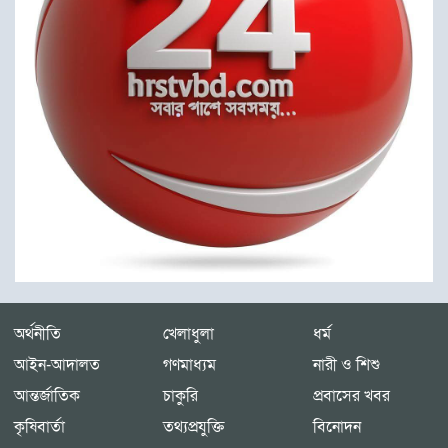
অর্থনীতি
খেলাধুলা
ধর্ম
আইন-আদালত
গণমাধ্যম
নারী ও শিশু
আন্তর্জাতিক
চাকুরি
প্রবাসের খবর
কৃষিবার্তা
তথ্যপ্রযুক্তি
বিনোদন