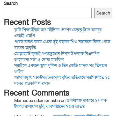
Search
গ্যাস,বিদ্যুৎ সংকটসহ দ্রব্যমূল্য
Search
বৃদ্ধির প্রতিবাদে নরসিংদীতে ১১
Recent Posts
দলের স্বারকলিপি প্রদান
কৃতি শিক্ষার্থীরাই আগামীদিনে দেশের নেতৃত্ব দিবে মনজুর
এলাহী এমপি
সাংবাদিকতা পেশার অস্তিত্ব রক্ষায়
পাষন্ড বাবার কবল থেকে দুই বছরের শিশু সন্তানকে ফিরে পেতে
অবিলম্বে গণমাধ্যম কমিশন গঠন
মায়ের আকুতি
করুন
মোল্লাহাটে জুলাই গণঅভ্যুত্থান দিবস উপলক্ষে বিএনপির
আলোচনা সভা ও দোয়া মাহফিল
সরাইলে একজন ভুয়া পুলিশ ও তিন কেজি মাদক সহ তিনজন
কুমিল্লা-৫ আসনের এমপি হাজী
আটক
জসিম উদ্দিনকে নিয়ে ড. মোবারক
গ্যাস,বিদ্যুৎ সংকটসহ দ্রব্যমূল্য বৃদ্ধির প্রতিবাদে নরসিংদীতে ১১
হোসাইনের বক্তব্যে সামাজিক
দলের স্বারকলিপি প্রদান
যোগাযোগমাধ্যমে প্রতিবাদ
Recent Comments
“বৈষম্য আন্দোলন ইতিহাসে
Mamasba uddinsmasba
on
ভবানীগঞ্জ বাজারে ১৭ লক্ষ
বৈষম্যের শিকার:-
টাকার মালামাল চুরি, ব্যবসায়ীদের মধ্যে আতঙ্ক