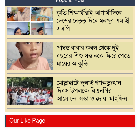
Popular Post
কৃতি শিক্ষার্থীরাই আগামীদিনে
দেশের নেতৃত্ব দিবে মনজুর এলাহী
এমপি
পাষন্ড বাবার কবল থেকে দুই
বছরের শিশু সন্তানকে ফিরে পেতে
মায়ের আকুতি
মোল্লাহাটে জুলাই গণঅভ্যুত্থান
দিবস উপলক্ষে বিএনপির
আলোচনা সভা ও দোয়া মাহফিল
সরাইলে একজন ভুয়া পুলিশ ও
Our Like Page
তিন কেজি মাদক সহ তিনজন
আটক