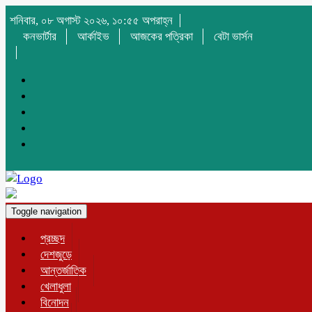
শনিবার, ০৮ অগাস্ট ২০২৬, ১০:৫৫ অপরাহ্ন
কনভার্টার
আর্কাইভ
আজকের পত্রিকা
বেটা ভার্সন
Toggle navigation
প্রচ্ছদ
দেশজুড়ে
আন্তর্জাতিক
খেলাধুলা
বিনোদন