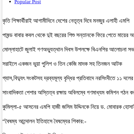
Popular Post
কৃতি শিক্ষার্থীরাই আগামীদিনে দেশের নেতৃত্ব দিবে মনজুর এলাহী এমপি
পাষন্ড বাবার কবল থেকে দুই বছরের শিশু সন্তানকে ফিরে পেতে মায়ের 
মোল্লাহাটে জুলাই গণঅভ্যুত্থান দিবস উপলক্ষে বিএনপির আলোচনা সভ
সরাইলে একজন ভুয়া পুলিশ ও তিন কেজি মাদক সহ তিনজন আটক
গ্যাস,বিদ্যুৎ সংকটসহ দ্রব্যমূল্য বৃদ্ধির প্রতিবাদে নরসিংদীতে ১১ দলের
সাংবাদিকতা পেশার অস্তিত্ব রক্ষায় অবিলম্বে গণমাধ্যম কমিশন গঠন ক
কুমিল্লা-৫ আসনের এমপি হাজী জসিম উদ্দিনকে নিয়ে ড. মোবারক হোসা
“বৈষম্য আন্দোলন ইতিহাসে বৈষম্যের শিকার:-