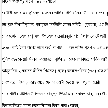
বিদ্যুৎস্পৃষ্টে প্রাণ গেল দুই কিশোরের
রোটারী ক্লাব অব কুমিল্লা রয়েলের আছিয়া গণি বালিকা উচ্চ বিদ্যালয়ে 
চট্টগ্রাম বিশ্ববিদ্যালয় প্রাক্তন অর্থনীতি ছাত্র সমিতি” (কুয়েসা) এর
নেত্রকোনা জেলার পূর্বধলা উপজেলার চেয়ারম্যান পদে বিপুল ভোটে জয়ী
১৩৬ কোটি টাকা ঋণের নামে অর্থ লোপাট – “অন লাইন গ্রুপ ও এর এম.
পুলিশ হেডকোয়ার্টার্স এর আয়োজনে ঘূর্ণিঝড় “রেমাল” বিষয়ে সার্বিক আ
আনুমানিক ২ বছরের জীবিত শিশুসহ (ছেলে) অজ্ঞাতপরিচয় (৩০) এক নার
দেশে এলে বিমানবন্দরেই মেরে ফেলার হুমকি দেওয়া হয়: প্রধানমন্ত্রী
নোয়াখালীর চাটখিল উপজেলার সাহাপুর ইউনিয়নের সোমপাড়ার, সন্ত্রাসী সে
ফ্রিল্যান্সিংয়ে সফল ময়মনসিংহের দিবস সাহা (আদর)