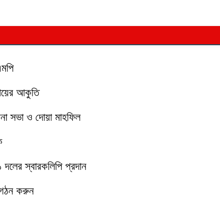
এমপি
মায়ের আকুতি
চনা সভা ও দোয়া মাহফিল
ক
১১ দলের স্বারকলিপি প্রদান
 গঠন করুন