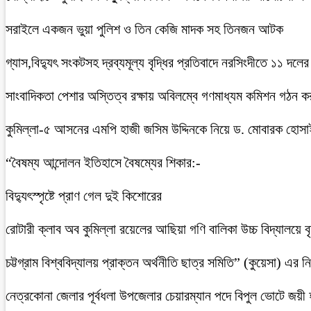
সরাইলে একজন ভুয়া পুলিশ ও তিন কেজি মাদক সহ তিনজন আটক
গ্যাস,বিদ্যুৎ সংকটসহ দ্রব্যমূল্য বৃদ্ধির প্রতিবাদে নরসিংদীতে ১১ দলের
সাংবাদিকতা পেশার অস্তিত্ব রক্ষায় অবিলম্বে গণমাধ্যম কমিশন গঠন ক
কুমিল্লা-৫ আসনের এমপি হাজী জসিম উদ্দিনকে নিয়ে ড. মোবারক হোসা
“বৈষম্য আন্দোলন ইতিহাসে বৈষম্যের শিকার:-
বিদ্যুৎস্পৃষ্টে প্রাণ গেল দুই কিশোরের
রোটারী ক্লাব অব কুমিল্লা রয়েলের আছিয়া গণি বালিকা উচ্চ বিদ্যালয়ে 
চট্টগ্রাম বিশ্ববিদ্যালয় প্রাক্তন অর্থনীতি ছাত্র সমিতি” (কুয়েসা) এর
নেত্রকোনা জেলার পূর্বধলা উপজেলার চেয়ারম্যান পদে বিপুল ভোটে জয়ী