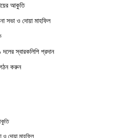
মায়ের আকুতি
চনা সভা ও দোয়া মাহফিল
ক
১১ দলের স্বারকলিপি প্রদান
 গঠন করুন
আকুতি
া ও দোয়া মাহফিল