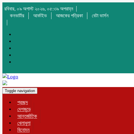
রবিবার, ০৯ অগাস্ট ২০২৬, ০৫:৩৯ অপরাহ্ন
কনভার্টার
আর্কাইভ
আজকের পত্রিকা
বেটা ভার্সন
Toggle navigation
প্রচ্ছদ
দেশজুড়ে
আন্তর্জাতিক
খেলাধুলা
বিনোদন