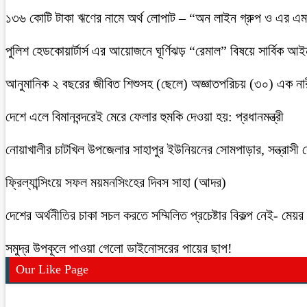
১৩৬ কোটি টাকা ঋণের নামে অর্থ লোপাট – “অন লাইন গ্রুপ ও এর এম.
পুলিশ হেডকোয়ার্টার্স এর আয়োজনে ঘূর্ণিঝড় “রেমাল” বিষয়ে সার্বিক আ
আনুমানিক ২ বছরের জীবিত শিশুসহ (ছেলে) অজ্ঞাতপরিচয় (৩০) এক নার
দেশে এলে বিমানবন্দরেই মেরে ফেলার হুমকি দেওয়া হয়: প্রধানমন্ত্রী
নোয়াখালীর চাটখিল উপজেলার সাহাপুর ইউনিয়নের সোমপাড়ার, সন্ত্রাসী সে
ফ্রিল্যান্সিংয়ে সফল ময়মনসিংহের দিবস সাহা (আদর)
দেশের অর্থনীতির চাকা সচল করতে সম্মিলিত প্রচেষ্টার বিকল্প নেই- মেয়র চ
সমুদ্র উপকূলে পাওয়া গেলো ডাইনোসরের পায়ের ছাপ!
Our Like Page