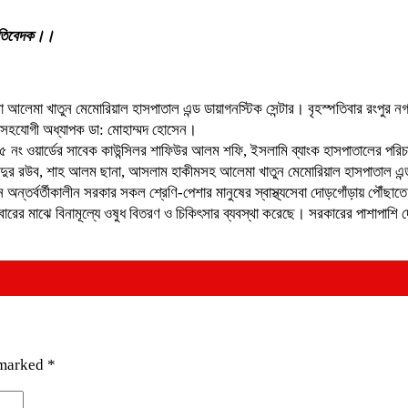
প্রতিবেদক।।
রলো আলেমা খাতুন মেমোরিয়াল হাসপাতাল এন্ড ডায়াগনস্টিক সেন্টার। বৃহস্পতিবার রংপুর 
লে সহযোগী অধ্যাপক ডা: মোহাম্মদ হোসেন।
১৫ নং ওয়ার্ডের সাবেক কাউন্সিলর শাফিউর আলম শফি, ইসলামি ব্যাংক হাসপাতালের পর
রউব, শাহ আলম ছানা, আসলাম হাকীমসহ আলেমা খাতুন মেমোরিয়াল হাসপাতাল এন্ড ডায়াগন
অন্তর্বর্তীকালীন সরকার সকল শ্রেণি-পেশার মানুষের স্বাস্থ্যসেবা দোড়গোঁড়ায় পৌঁছাতে 
বারের মাঝে বিনামূল্যে ওষুধ বিতরণ ও চিকিৎসার ব্যবস্থা করেছে। সরকারের পাশাপাশি দেশে
 marked
*