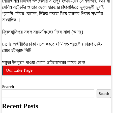
নোয়াখালীর চাটখিল উপজেলার সাহাপুর ইউনিয়নের সোমপাড়ার, সন্ত্রাসী
সেলিম কন্ট্রেক্টর ও তার ছেলে হারুনের চাঁদাবাজিতে ভুক্তভুগী ডুবাই
প্রবাসী সৌরভ হোসেন, নিউজ করতে গিয়ে হামলার শিকার স্থানীয়
সাংবাদিক ।
ফ্রিল্যান্সিংয়ে সফল ময়মনসিংহের দিবস সাহা (আদর)
দেশের অর্থনীতির চাকা সচল করতে সম্মিলিত প্রচেষ্টার বিকল্প নেই-
মেয়র চট্টগ্রাম সিটি
সমুদ্র উপকূলে পাওয়া গেলো ডাইনোসরের পায়ের ছাপ!
Our Like Page
Search
Search
Recent Posts