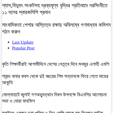
গ্যাস,বিদ্যুৎ সংকটসহ দ্রব্যমূল্য বৃদ্ধির প্রতিবাদে নরসিংদীতে
১১ দলের স্বারকলিপি প্রদান
সাংবাদিকতা পেশার অস্তিত্ব রক্ষায় অবিলম্বে গণমাধ্যম কমিশন
গঠন করুন
Last Update
Popular Post
কৃতি শিক্ষার্থীরাই আগামীদিনে দেশের নেতৃত্ব দিবে মনজুর এলাহী এমপি
পাষন্ড বাবার কবল থেকে দুই বছরের শিশু সন্তানকে ফিরে পেতে মায়ের
আকুতি
মোল্লাহাটে জুলাই গণঅভ্যুত্থান দিবস উপলক্ষে বিএনপির আলোচনা
সভা ও দোয়া মাহফিল
সরাইলে একজন ভুয়া পুলিশ ও তিন কেজি মাদক সহ তিনজন আটক