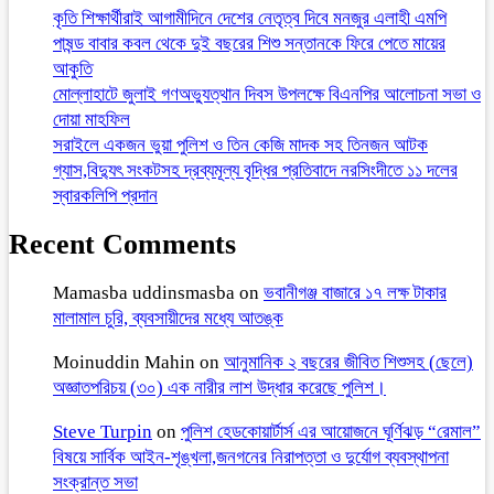
কৃতি শিক্ষার্থীরাই আগামীদিনে দেশের নেতৃত্ব দিবে মনজুর এলাহী এমপি
পাষন্ড বাবার কবল থেকে দুই বছরের শিশু সন্তানকে ফিরে পেতে মায়ের
আকুতি
মোল্লাহাটে জুলাই গণঅভ্যুত্থান দিবস উপলক্ষে বিএনপির আলোচনা সভা ও
দোয়া মাহফিল
সরাইলে একজন ভুয়া পুলিশ ও তিন কেজি মাদক সহ তিনজন আটক
গ্যাস,বিদ্যুৎ সংকটসহ দ্রব্যমূল্য বৃদ্ধির প্রতিবাদে নরসিংদীতে ১১ দলের
স্বারকলিপি প্রদান
Recent Comments
Mamasba uddinsmasba
on
ভবানীগঞ্জ বাজারে ১৭ লক্ষ টাকার
মালামাল চুরি, ব্যবসায়ীদের মধ্যে আতঙ্ক
Moinuddin Mahin
on
আনুমানিক ২ বছরের জীবিত শিশুসহ (ছেলে)
অজ্ঞাতপরিচয় (৩০) এক নারীর লাশ উদ্ধার করেছে পুলিশ।
Steve Turpin
on
পুলিশ হেডকোয়ার্টার্স এর আয়োজনে ঘূর্ণিঝড় “রেমাল”
বিষয়ে সার্বিক আইন-শৃঙ্খলা,জনগনের নিরাপত্তা ও দুর্যোগ ব্যবস্থাপনা
সংক্রান্ত সভা