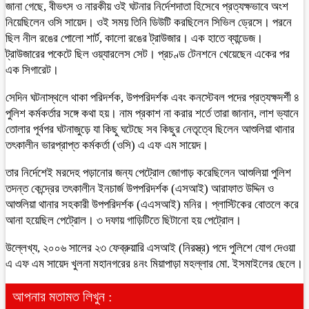
জানা গেছে, বীভৎস ও নারকীয় ওই ঘটনার নির্দেশদাতা হিসেবে প্রত্যক্ষভাবে অংশ
নিয়েছিলেন ওসি সায়েদ। ওই সময় তিনি ডিউটি করছিলেন সিভিল ড্রেসে। পরনে
ছিল নীল রঙের পোলো শার্ট, কালো রঙের ট্রাউজার। এক হাতে ব্যান্ডেজ।
ট্রাউজারের পকেটে ছিল ওয়্যারলেস সেট। প্রচণ্ড টেনশনে খেয়েছেন একের পর
এক সিগারেট।
সেদিন ঘটনাস্থলে থাকা পরিদর্শক, উপপরিদর্শক এবং কনস্টেবল পদের প্রত্যক্ষদর্শী ৪
পুলিশ কর্মকর্তার সঙ্গে কথা হয়। নাম প্রকাশ না করার শর্তে তারা জানান, লাশ ভ্যানে
তোলার পূর্বপর ঘটনাজুড়ে যা কিছু ঘটেছে সব কিছুর নেতৃত্বে ছিলেন আশুলিয়া থানার
তৎকালীন ভারপ্রাপ্ত কর্মকর্তা (ওসি) এ এফ এম সায়েদ।
তার নির্দেশেই মরদেহ পড়ানোর জন্য পেট্রোল জোগাড় করেছিলেন আশুলিয়া পুলিশ
তদন্ত কেন্দ্রের তৎকালীন ইনচার্জ উপপরিদর্শক (এসআই) আরাফাত উদ্দিন ও
আশুলিয়া থানার সহকারী উপপরিদর্শক (এএসআই) মনির। প্লাস্টিকের বোতলে করে
আনা হয়েছিল পেট্রোল। ৩ দফায় গাড়িটিতে ছিটানো হয় পেট্রোল।
উল্লেখ্য, ২০০৬ সালের ২৩ ফেব্রুয়ারি এসআই (নিরস্ত্র) পদে পুলিশে যোগ দেওয়া
এ এফ এম সায়েদ খুলনা মহানগরের ৪নং মিয়াপাড়া মহল্লার মো. ইসমাইলের ছেলে।
আপনার মতামত লিখুন :