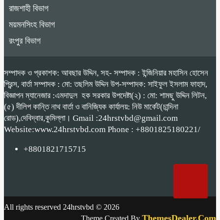
রাজশাহী বিভাগ
ময়মনসিংহ বিভাগ
রংপুর বিভাগ
সম্পাদক ও প্রকাশক: আবছার উদ্দিন, সহ- সম্পাদক : ইন্জিনিয়ার মহাসিন হোসেন
প্রিন্স, বার্তা সম্পাদক : মো: তছলিম উদ্দিন উপ-সম্পাদক: সাইফুল ইসলাম ফাহাদ,
বিজ্ঞাপন ম্যানেজার :এমদাদুল হক সরকার উপদেষ্টা(২) : মো: শামছু উদ্দিন লিটন,
(৫) দীলিপ কান্তি নাথ বার্তা ও বানিজ্যিক কার্যালয়: নিউ মার্কেট(চান্দিনা
রোড),দেবিদ্বার,কুমিল্লা। Gmail :24hrstvbd@gmail.com
Website:www.24hrstvbd.com Phone : +8801825180221/
+8801821715715
All rights reserved 24hrstvbd © 2026
ThemesDealer.Com
Theme Created By