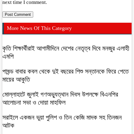
next time I comment.
More News Of This Category
কৃতি শিক্ষার্থীরাই আগামীদিনে দেশের নেতৃত্ব দিবে মনজুর এলাহী
এমপি
পাষন্ড বাবার কবল থেকে দুই বছরের শিশু সন্তানকে ফিরে পেতে
মায়ের আকুতি
মোল্লাহাটে জুলাই গণঅভ্যুত্থান দিবস উপলক্ষে বিএনপির
আলোচনা সভা ও দোয়া মাহফিল
সরাইলে একজন ভুয়া পুলিশ ও তিন কেজি মাদক সহ তিনজন
আটক