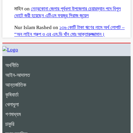
মাহিন
on
নেত্রকোনা জেলার পূর্বধলা উপজেলার চেয়ারম্যান পদে বিপুল
ভোটে জয়ী হয়েছেন এটিএম ফয়জুর সিরাজ জুয়েল
Nur Islam Rashed
on
১৩৬ কোটি টাকা ঋণের নামে অর্থ লোপাট –
“অন লাইন গ্রুপ ও এর এম.ডি খাঁন মোঃ আক্তারুজ্জামান।
অর্থনীতি
আইন-আদালত
আন্তর্জাতিক
কৃষিবার্তা
খেলাধুলা
গণমাধ্যম
চাকুরি