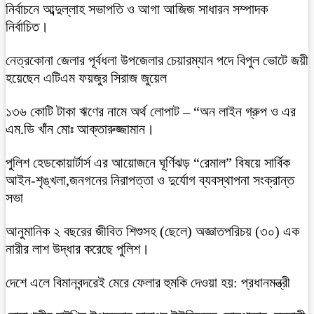
নির্বাচনে আব্দুল্লাহ সভাপতি ও আগা আজিজ সাধারন সম্পাদক
নির্বাচিত।
নেত্রকোনা জেলার পূর্বধলা উপজেলার চেয়ারম্যান পদে বিপুল ভোটে জয়ী
হয়েছেন এটিএম ফয়জুর সিরাজ জুয়েল
১৩৬ কোটি টাকা ঋণের নামে অর্থ লোপাট – “অন লাইন গ্রুপ ও এর
এম.ডি খাঁন মোঃ আক্তারুজ্জামান।
পুলিশ হেডকোয়ার্টার্স এর আয়োজনে ঘূর্ণিঝড় “রেমাল” বিষয়ে সার্বিক
আইন-শৃঙ্খলা,জনগনের নিরাপত্তা ও দুর্যোগ ব্যবস্থাপনা সংক্রান্ত
সভা
আনুমানিক ২ বছরের জীবিত শিশুসহ (ছেলে) অজ্ঞাতপরিচয় (৩০) এক
নারীর লাশ উদ্ধার করেছে পুলিশ।
দেশে এলে বিমানবন্দরেই মেরে ফেলার হুমকি দেওয়া হয়: প্রধানমন্ত্রী