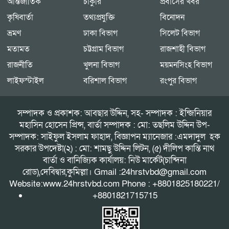
আন্তর্জাতিক
চাকুরি
প্রবাসের খবর
কৃষিবার্তা
তথ্যপ্রযুক্তি
বিনোদন
ভ্রমণ
ঢাকা বিভাগ
সিলেট বিভাগ
মতামত
চট্টগ্রাম বিভাগ
রাজশাহী বিভাগ
রাজনীতি
খুলনা বিভাগ
ময়মনসিংহ বিভাগ
লাইফস্টাইল
বরিশাল বিভাগ
রংপুর বিভাগ
সম্পাদক ও প্রকাশক: আবছার উদ্দিন, সহ- সম্পাদক : ইন্জিনিয়ার
মহাসিন হোসেন প্রিন্স, বার্তা সম্পাদক : মো: তছলিম উদ্দিন উপ-
সম্পাদক: সাইফুল ইসলাম ফাহাদ, বিজ্ঞাপন ম্যানেজার :এমদাদুল হক
সরকার উপদেষ্টা(২) : মো: শামছু উদ্দিন লিটন, (৫) দীলিপ কান্তি নাথ
বার্তা ও বানিজ্যিক কার্যালয়: নিউ মার্কেট(চান্দিনা
রোড),দেবিদ্বার,কুমিল্লা। Gmail :24hrstvbd@gmail.com
Website:www.24hrstvbd.com Phone : +8801825180221/
+8801821715715