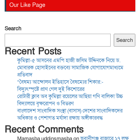
রোটারী ক্লাব অব কুমিল্লা রয়েলের
Our Like Page
আছিয়া গণি বালিকা উচ্চ
বিদ্যালয়ে বৃক্ষরোপন ও বিতরণ
Search
বাংলাদেশ সাংবাদিক সংস্থা
Search
(বাসাস) দেশের সাংবাদিকদের
Recent Posts
অধিকার ও পেশাগত মর্যাদা রক্ষায়
কুমিল্লা-৫ আসনের এমপি হাজী জসিম উদ্দিনকে নিয়ে ড.
অঙ্গীকারবদ্ধ
মোবারক হোসাইনের বক্তব্যে সামাজিক যোগাযোগমাধ্যমে
ব্যাংক চেক-সংক্রান্ত মামলায়
প্রতিবাদ
হয়রানি রোধে আইন সংস্কারের
“বৈষম্য আন্দোলন ইতিহাসে বৈষম্যের শিকার:-
দাবি, সরকারের দৃষ্টি আকর্ষণ
বিদ্যুৎস্পৃষ্টে প্রাণ গেল দুই কিশোরের
রোটারী ক্লাব অব কুমিল্লা রয়েলের আছিয়া গণি বালিকা উচ্চ
বিদ্যালয়ে বৃক্ষরোপন ও বিতরণ
ময়মনসিংহে কিশোরীকে ধর্ষণ ও
বাংলাদেশ সাংবাদিক সংস্থা (বাসাস) দেশের সাংবাদিকদের
ভিডিও ধারণ করে
অধিকার ও পেশাগত মর্যাদা রক্ষায় অঙ্গীকারবদ্ধ
ব্ল্যাকমেইল,গ্রেপ্তার-১
Recent Comments
Mamasba uddinsmasba
on
ভবানীগঞ্জ বাজারে ১৭ লক্ষ