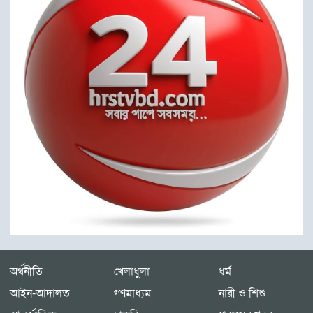
অর্থনীতি
খেলাধুলা
ধর্ম
আইন-আদালত
গণমাধ্যম
নারী ও শিশু