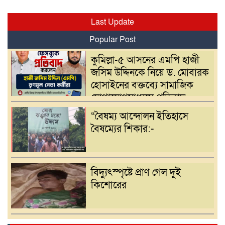
Last Update
Popular Post
কুমিল্লা-৫ আসনের এমপি হাজী
জসিম উদ্দিনকে নিয়ে ড. মোবারক
হোসাইনের বক্তব্যে সামাজিক
যোগাযোগমাধ্যমে প্রতিবাদ
“বৈষম্য আন্দোলন ইতিহাসে
বৈষম্যের শিকার:-
বিদ্যুৎস্পৃষ্টে প্রাণ গেল দুই
কিশোরের