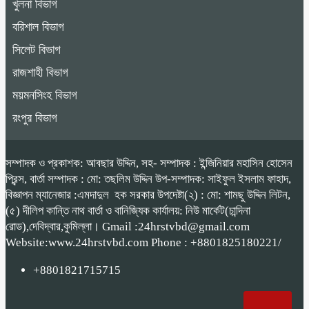
খুলনা বিভাগ
বরিশাল বিভাগ
সিলেট বিভাগ
রাজশাহী বিভাগ
ময়মনসিংহ বিভাগ
রংপুর বিভাগ
সম্পাদক ও প্রকাশক: আবছার উদ্দিন, সহ- সম্পাদক : ইন্জিনিয়ার মহাসিন হোসেন
প্রিন্স, বার্তা সম্পাদক : মো: তছলিম উদ্দিন উপ-সম্পাদক: সাইফুল ইসলাম ফাহাদ,
বিজ্ঞাপন ম্যানেজার :এমদাদুল হক সরকার উপদেষ্টা(২) : মো: শামছু উদ্দিন লিটন,
(৫) দীলিপ কান্তি নাথ বার্তা ও বানিজ্যিক কার্যালয়: নিউ মার্কেট(চান্দিনা
রোড),দেবিদ্বার,কুমিল্লা। Gmail :24hrstvbd@gmail.com
Website:www.24hrstvbd.com Phone : +8801825180221/
+8801821715715