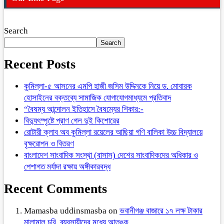
Search
Search
Recent Posts
কুমিল্লা-৫ আসনের এমপি হাজী জসিম উদ্দিনকে নিয়ে ড. মোবারক
হোসাইনের বক্তব্যে সামাজিক যোগাযোগমাধ্যমে প্রতিবাদ
“বৈষম্য আন্দোলন ইতিহাসে বৈষম্যের শিকার:-
বিদ্যুৎস্পৃষ্টে প্রাণ গেল দুই কিশোরের
রোটারী ক্লাব অব কুমিল্লা রয়েলের আছিয়া গণি বালিকা উচ্চ বিদ্যালয়ে
বৃক্ষরোপন ও বিতরণ
বাংলাদেশ সাংবাদিক সংস্থা (বাসাস) দেশের সাংবাদিকদের অধিকার ও
পেশাগত মর্যাদা রক্ষায় অঙ্গীকারবদ্ধ
Recent Comments
Mamasba uddinsmasba
on
ভবানীগঞ্জ বাজারে ১৭ লক্ষ টাকার
মালামাল চুরি, ব্যবসায়ীদের মধ্যে আতঙ্ক