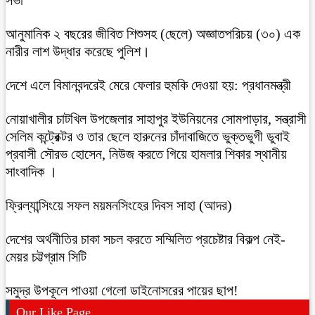
আনুমানিক ২ বছরের জীবিত শিশুসহ (ছেলে) অজ্ঞাতপরিচয় (৩০) এক
নারীর লাশ উদ্ধার করেছে পুলিশ।
দেশে এলে বিমানবন্দরেই মেরে ফেলার হুমকি দেওয়া হয়: প্রধানমন্ত্রী
নোয়াখালীর চাটখিল উপজেলার সাহাপুর ইউনিয়নের সোমপাড়ার, সন্ত্রাসী
সেলিম কন্ট্রেক্টর ও তার ছেলে হারুনের চাঁদাবাজিতে ভুক্তভুগী ডুবাই
প্রবাসী সৌরভ হোসেন, নিউজ করতে গিয়ে হামলার শিকার স্থানীয়
সাংবাদিক ।
ফ্রিল্যান্সিংয়ে সফল ময়মনসিংহের দিবস সাহা (আদর)
দেশের অর্থনীতির চাকা সচল করতে সম্মিলিত প্রচেষ্টার বিকল্প নেই-
মেয়র চট্টগ্রাম সিটি
সমুদ্র উপকূলে পাওয়া গেলো ডাইনোসরের পায়ের ছাপ!
Our Like Page