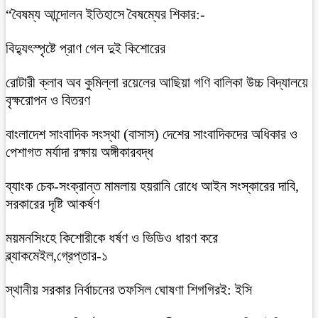
“বৈষম্য আন্দোলন ইতিহাসে বৈষম্যের শিকার:-
বিদ্যুৎস্পৃষ্টে প্রাণ গেল দুই কিশোরের
রোটারী ক্লাব অব কুমিল্লা রয়েলের আছিয়া গণি বালিকা উচ্চ বিদ্যালয়ে
বৃক্ষরোপন ও বিতরণ
বাংলাদেশ সাংবাদিক সংস্থা (বাসাস) দেশের সাংবাদিকদের অধিকার ও
পেশাগত মর্যাদা রক্ষায় অঙ্গীকারবদ্ধ
ব্যাংক চেক-সংক্রান্ত মামলায় হয়রানি রোধে আইন সংস্কারের দাবি,
সরকারের দৃষ্টি আকর্ষণ
ময়মনসিংহে কিশোরীকে ধর্ষণ ও ভিডিও ধারণ করে
ব্ল্যাকমেইল,গ্রেপ্তার-১
স্থানীয় সরকার নির্বাচনের তফসিল ঘোষণা শিগগিরই: ইসি