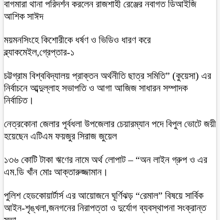
বাগমারা থানা পরিদর্শন করলেন রাজশাহী রেঞ্জের নবাগত ডিআইজি
আশিক সাঈদ
ময়মনসিংহে কিশোরীকে ধর্ষণ ও ভিডিও ধারণ করে
ব্ল্যাকমেইল,গ্রেপ্তার-১
চট্টগ্রাম বিশ্ববিদ্যালয় প্রাক্তন অর্থনীতি ছাত্র সমিতি” (কুয়েসা) এর
নির্বাচনে আব্দুল্লাহ সভাপতি ও আগা আজিজ সাধারন সম্পাদক
নির্বাচিত।
নেত্রকোনা জেলার পূর্বধলা উপজেলার চেয়ারম্যান পদে বিপুল ভোটে জয়ী
হয়েছেন এটিএম ফয়জুর সিরাজ জুয়েল
১৩৬ কোটি টাকা ঋণের নামে অর্থ লোপাট – “অন লাইন গ্রুপ ও এর
এম.ডি খাঁন মোঃ আক্তারুজ্জামান।
পুলিশ হেডকোয়ার্টার্স এর আয়োজনে ঘূর্ণিঝড় “রেমাল” বিষয়ে সার্বিক
আইন-শৃঙ্খলা,জনগনের নিরাপত্তা ও দুর্যোগ ব্যবস্থাপনা সংক্রান্ত
সভা