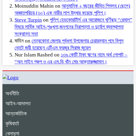
Moinuddin Mahin
on
আনুমানিক ২ বছরের জীবিত শিশুসহ (ছেলে)
অজ্ঞাতপরিচয় (৩০) এক নারীর লাশ উদ্ধার করেছে পুলিশ।
Steve Turpin
on
পুলিশ হেডকোয়ার্টার্স এর আয়োজনে ঘূর্ণিঝড় “রেমাল”
বিষয়ে সার্বিক আইন-শৃঙ্খলা,জনগনের নিরাপত্তা ও দুর্যোগ ব্যবস্থাপনা
সংক্রান্ত সভা
মাহিন
on
নেত্রকোনা জেলার পূর্বধলা উপজেলার চেয়ারম্যান পদে বিপুল
ভোটে জয়ী হয়েছেন এটিএম ফয়জুর সিরাজ জুয়েল
Nur Islam Rashed
on
১৩৬ কোটি টাকা ঋণের নামে অর্থ লোপাট –
“অন লাইন গ্রুপ ও এর এম.ডি খাঁন মোঃ আক্তারুজ্জামান।
অর্থনীতি
আইন-আদালত
আন্তর্জাতিক
কৃষিবার্তা
খেলাধুলা