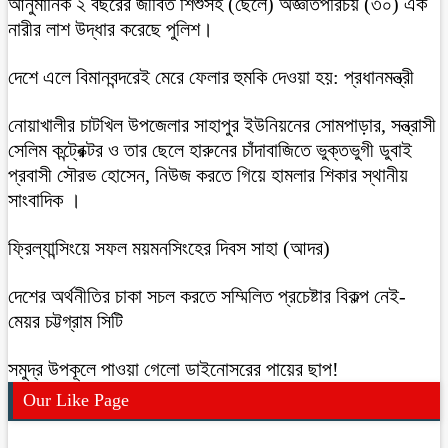
আনুমানিক ২ বছরের জীবিত শিশুসহ (ছেলে) অজ্ঞাতপরিচয় (৩০) এক
নারীর লাশ উদ্ধার করেছে পুলিশ।
দেশে এলে বিমানবন্দরেই মেরে ফেলার হুমকি দেওয়া হয়: প্রধানমন্ত্রী
নোয়াখালীর চাটখিল উপজেলার সাহাপুর ইউনিয়নের সোমপাড়ার, সন্ত্রাসী
সেলিম কন্ট্রেক্টর ও তার ছেলে হারুনের চাঁদাবাজিতে ভুক্তভুগী ডুবাই
প্রবাসী সৌরভ হোসেন, নিউজ করতে গিয়ে হামলার শিকার স্থানীয়
সাংবাদিক ।
ফ্রিল্যান্সিংয়ে সফল ময়মনসিংহের দিবস সাহা (আদর)
দেশের অর্থনীতির চাকা সচল করতে সম্মিলিত প্রচেষ্টার বিকল্প নেই-
মেয়র চট্টগ্রাম সিটি
সমুদ্র উপকূলে পাওয়া গেলো ডাইনোসরের পায়ের ছাপ!
Our Like Page