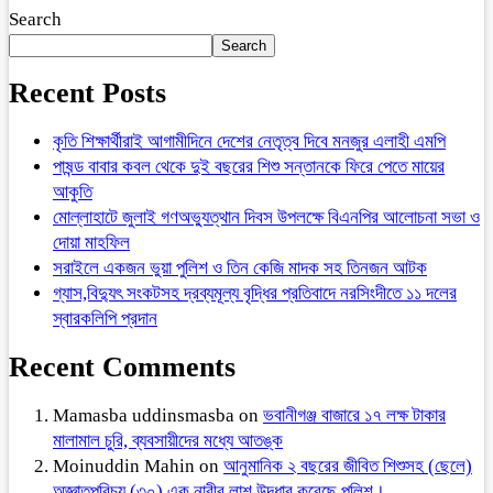
Search
Search
Recent Posts
কৃতি শিক্ষার্থীরাই আগামীদিনে দেশের নেতৃত্ব দিবে মনজুর এলাহী এমপি
পাষন্ড বাবার কবল থেকে দুই বছরের শিশু সন্তানকে ফিরে পেতে মায়ের
আকুতি
মোল্লাহাটে জুলাই গণঅভ্যুত্থান দিবস উপলক্ষে বিএনপির আলোচনা সভা ও
দোয়া মাহফিল
সরাইলে একজন ভুয়া পুলিশ ও তিন কেজি মাদক সহ তিনজন আটক
গ্যাস,বিদ্যুৎ সংকটসহ দ্রব্যমূল্য বৃদ্ধির প্রতিবাদে নরসিংদীতে ১১ দলের
স্বারকলিপি প্রদান
Recent Comments
Mamasba uddinsmasba
on
ভবানীগঞ্জ বাজারে ১৭ লক্ষ টাকার
মালামাল চুরি, ব্যবসায়ীদের মধ্যে আতঙ্ক
Moinuddin Mahin
on
আনুমানিক ২ বছরের জীবিত শিশুসহ (ছেলে)
অজ্ঞাতপরিচয় (৩০) এক নারীর লাশ উদ্ধার করেছে পুলিশ।