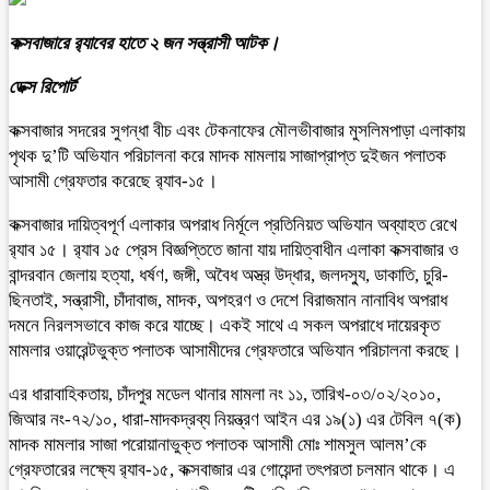
কক্সবাজারে র‍্যাবের হাতে ২ জন সন্ত্রাসী আটক।
ডেক্স রিপোর্ট
কক্সবাজার সদরের সুগন্ধা বীচ এবং টেকনাফের মৌলভীবাজার মুসলিমপাড়া এলাকায়
পৃথক দু’টি অভিযান পরিচালনা করে মাদক মামলায় সাজাপ্রাপ্ত দুইজন পলাতক
আসামী গ্রেফতার করেছে র‌্যাব-১৫।
কক্সবাজার দায়িত্বপূর্ণ এলাকার অপরাধ নির্মূলে প্রতিনিয়ত অভিযান অব্যাহত রেখে
র‍্যাব ১৫। র‍্যাব ১৫ প্রেস বিজ্ঞপ্তিতে জানা যায় দায়িত্বাধীন এলাকা কক্সবাজার ও
বান্দরবান জেলায় হত্যা, ধর্ষণ, জঙ্গী, অবৈধ অস্ত্র উদ্ধার, জলদস্যু, ডাকাতি, চুরি-
ছিনতাই, সন্ত্রাসী, চাঁদাবাজ, মাদক, অপহরণ ও দেশে বিরাজমান নানাবিধ অপরাধ
দমনে নিরলসভাবে কাজ করে যাচ্ছে। একই সাথে এ সকল অপরাধে দায়েরকৃত
মামলার ওয়ারেন্টভুক্ত পলাতক আসামীদের গ্রেফতারে অভিযান পরিচালনা করছে।
এর ধারাবাহিকতায়, চাঁদপুর মডেল থানার মামলা নং ১১, তারিখ-০৩/০২/২০১০,
জিআর নং-৭২/১০, ধারা-মাদকদ্রব্য নিয়ন্ত্রণ আইন এর ১৯(১) এর টেবিল ৭(ক)
মাদক মামলার সাজা পরোয়ানাভুক্ত পলাতক আসামী মোঃ শামসুল আলম’কে
গ্রেফতারের লক্ষ্যে র‌্যাব-১৫, কক্সবাজার এর গোয়েন্দা তৎপরতা চলমান থাকে। এ