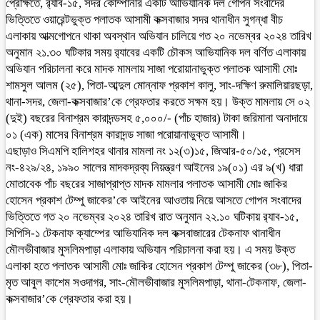
প্রেক্ষিতে, র‌্যাব-১৫, সদর কোম্পানীর একটি আভিযানিক দল গোপন সংবাদের
ভিত্তিতে ওয়ারেন্টভুক্ত পলাতক আসামী কক্সবাজার সদর থানাধীন সুগন্ধা বীচ
এলাকায় আত্মগোপনে থাকা অবস্থান অভিযান চালিয়ে গত ২০ নভেম্বর ২০২৪ তারিখ
অনুমান ২১.৩০ ঘটিকার সময় র‌্যাবের একটি চৌকস আভিযানিক দল বর্ণিত এলাকায়
অভিযান পরিচালনা করে মাদক মামলায় সাজা পরোয়ানাভুক্ত পলাতক আসামী মোঃ
শামসুল আলম (২৫), পিতা-আব্দুল মোন্নাফ প্রকাশ কালু, সাং-দক্ষিণ রুমালিয়ারছড়া,
থানা-সদর, জেলা-কক্সবাজার’কে গ্রেফতার করতে সক্ষম হয়। উক্ত মামলায় সে ০২
(দুই) বছরের বিনাশ্রম কারাদন্ডসহ ৫,০০০/- (পাঁচ হাজার) টাকা জরিমানা অনাদায়ে
০১ (এক) মাসের বিনাশ্রম কারাদন্ড সাজা পরোয়ানাভুক্ত আসামী।
এছাড়াও সিএমপি হালিশহর থানার মামলা নং ১২(৩)১৫, জিআর-৫০/১৫, প্রসেস
নং-৪২৯/২৪, ১৯৯০ সালের মাদকদ্রব্য নিয়ন্ত্রণ আইনের ১৯(০১) এর ৯(খ) ধারা
মোতাবেক পাঁচ বছরের সাজাপ্রাপ্ত মাদক মামলার পলাতক আসামী মোঃ জাকির
হোসেন প্রকাশ টেম্পু জাকের’কে আইনের আওতায় নিয়ে আসতে গোপন সংবাদের
ভিত্তিতে গত ২০ নভেম্বর ২০২৪ তারিখ রাত অনুমান ২২.১০ ঘটিকায় র‌্যাব-১৫,
সিপিসি-১ টেকনাফ ক্যাম্পের আভিযানিক দল কক্সবাজারের টেকনাফ থানাধীন
মৌলভীবাজার মুসলিমপাড়া এলাকায় অভিযান পরিচালনা করা হয়। এ সময় উক্ত
এলাকা হতে পলাতক আসামী মোঃ জাকির হোসেন প্রকাশ টেম্পু জাকের (৩৮), পিতা-
মৃত আবুল কাশেম সওদাগর, সাং-মৌলভীবাজার মুসলিমপাড়া, থানা-টেকনাফ, জেলা-
কক্সবাজার’কে গ্রেফতার করা হয়।