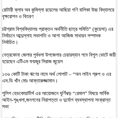
রোটারী ক্লাব অব কুমিল্লা রয়েলের আছিয়া গণি বালিকা উচ্চ বিদ্যালয়ে
বৃক্ষরোপন ও বিতরণ
চট্টগ্রাম বিশ্ববিদ্যালয় প্রাক্তন অর্থনীতি ছাত্র সমিতি” (কুয়েসা) এর
নির্বাচনে আব্দুল্লাহ সভাপতি ও আগা আজিজ সাধারন সম্পাদক
নির্বাচিত।
নেত্রকোনা জেলার পূর্বধলা উপজেলার চেয়ারম্যান পদে বিপুল ভোটে জয়ী
হয়েছেন এটিএম ফয়জুর সিরাজ জুয়েল
১৩৬ কোটি টাকা ঋণের নামে অর্থ লোপাট – “অন লাইন গ্রুপ ও এর
এম.ডি খাঁন মোঃ আক্তারুজ্জামান।
পুলিশ হেডকোয়ার্টার্স এর আয়োজনে ঘূর্ণিঝড় “রেমাল” বিষয়ে সার্বিক
আইন-শৃঙ্খলা,জনগনের নিরাপত্তা ও দুর্যোগ ব্যবস্থাপনা সংক্রান্ত
সভা