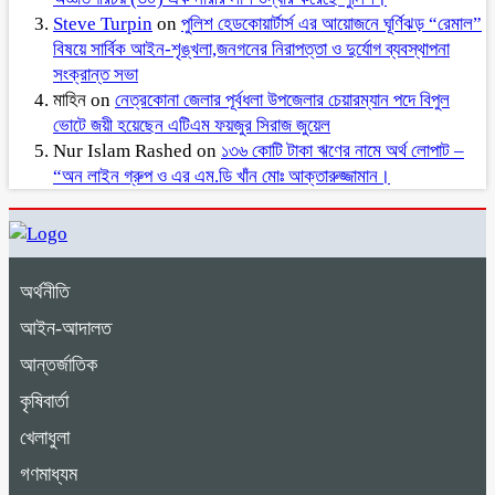
Steve Turpin
on
পুলিশ হেডকোয়ার্টার্স এর আয়োজনে ঘূর্ণিঝড় “রেমাল”
বিষয়ে সার্বিক আইন-শৃঙ্খলা,জনগনের নিরাপত্তা ও দুর্যোগ ব্যবস্থাপনা
সংক্রান্ত সভা
মাহিন
on
নেত্রকোনা জেলার পূর্বধলা উপজেলার চেয়ারম্যান পদে বিপুল
ভোটে জয়ী হয়েছেন এটিএম ফয়জুর সিরাজ জুয়েল
Nur Islam Rashed
on
১৩৬ কোটি টাকা ঋণের নামে অর্থ লোপাট –
“অন লাইন গ্রুপ ও এর এম.ডি খাঁন মোঃ আক্তারুজ্জামান।
অর্থনীতি
আইন-আদালত
আন্তর্জাতিক
কৃষিবার্তা
খেলাধুলা
গণমাধ্যম