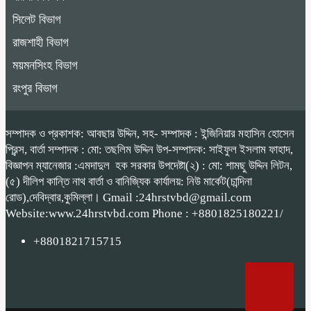
সিলেট বিভাগ
রাজশাহী বিভাগ
ময়মনসিংহ বিভাগ
রংপুর বিভাগ
সম্পাদক ও প্রকাশক: আবছার উদ্দিন, সহ- সম্পাদক : ইন্জিনিয়ার মহাসিন হোসেন
প্রিন্স, বার্তা সম্পাদক : মো: তছলিম উদ্দিন উপ-সম্পাদক: সাইফুল ইসলাম ফাহাদ,
বিজ্ঞাপন ম্যানেজার :এমদাদুল হক সরকার উপদেষ্টা(২) : মো: শামছু উদ্দিন লিটন,
(৫) দীলিপ কান্তি নাথ বার্তা ও বানিজ্যিক কার্যালয়: নিউ মার্কেট(চান্দিনা
রোড),দেবিদ্বার,কুমিল্লা। Gmail :24hrstvbd@gmail.com
Website:www.24hrstvbd.com Phone : +8801825180221/
+8801821715715