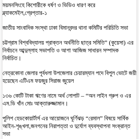
ময়মনসিংহে কিশোরীকে ধর্ষণ ও ভিডিও ধারণ করে
ব্ল্যাকমেইল,গ্রেপ্তার-১
জাতীয় সাংবাদিক সংস্থা ঢাকা বিমানবন্দর থানা কমিটির পরিচিতি সভা
চট্টগ্রাম বিশ্ববিদ্যালয় প্রাক্তন অর্থনীতি ছাত্র সমিতি” (কুয়েসা) এর
নির্বাচনে আব্দুল্লাহ সভাপতি ও আগা আজিজ সাধারন সম্পাদক
নির্বাচিত।
নেত্রকোনা জেলার পূর্বধলা উপজেলার চেয়ারম্যান পদে বিপুল ভোটে জয়ী
হয়েছেন এটিএম ফয়জুর সিরাজ জুয়েল
১৩৬ কোটি টাকা ঋণের নামে অর্থ লোপাট – “অন লাইন গ্রুপ ও এর
এম.ডি খাঁন মোঃ আক্তারুজ্জামান।
পুলিশ হেডকোয়ার্টার্স এর আয়োজনে ঘূর্ণিঝড় “রেমাল” বিষয়ে সার্বিক
আইন-শৃঙ্খলা,জনগনের নিরাপত্তা ও দুর্যোগ ব্যবস্থাপনা সংক্রান্ত
সভা