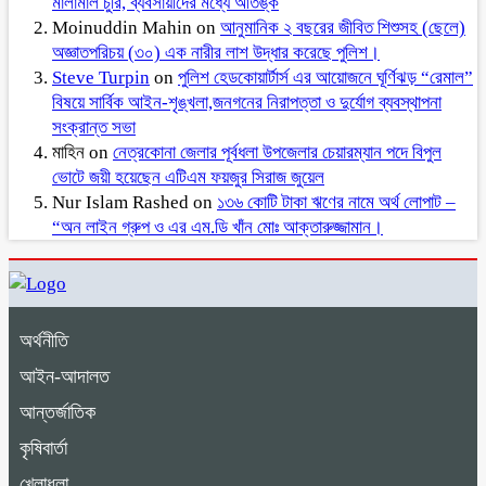
মালামাল চুরি, ব্যবসায়ীদের মধ্যে আতঙ্ক
Moinuddin Mahin
on
আনুমানিক ২ বছরের জীবিত শিশুসহ (ছেলে)
অজ্ঞাতপরিচয় (৩০) এক নারীর লাশ উদ্ধার করেছে পুলিশ।
Steve Turpin
on
পুলিশ হেডকোয়ার্টার্স এর আয়োজনে ঘূর্ণিঝড় “রেমাল”
বিষয়ে সার্বিক আইন-শৃঙ্খলা,জনগনের নিরাপত্তা ও দুর্যোগ ব্যবস্থাপনা
সংক্রান্ত সভা
মাহিন
on
নেত্রকোনা জেলার পূর্বধলা উপজেলার চেয়ারম্যান পদে বিপুল
ভোটে জয়ী হয়েছেন এটিএম ফয়জুর সিরাজ জুয়েল
Nur Islam Rashed
on
১৩৬ কোটি টাকা ঋণের নামে অর্থ লোপাট –
“অন লাইন গ্রুপ ও এর এম.ডি খাঁন মোঃ আক্তারুজ্জামান।
অর্থনীতি
আইন-আদালত
আন্তর্জাতিক
কৃষিবার্তা
খেলাধুলা