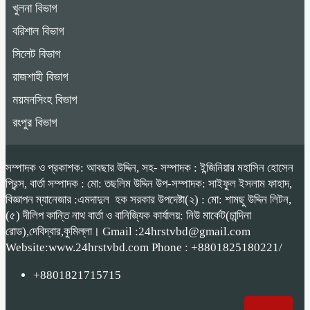
খুলনা বিভাগ
বরিশাল বিভাগ
সিলেট বিভাগ
রাজশাহী বিভাগ
ময়মনসিংহ বিভাগ
রংপুর বিভাগ
সম্পাদক ও প্রকাশক: আবছার উদ্দিন, সহ- সম্পাদক : ইন্জিনিয়ার মহাসিন হোসেন
প্রিন্স, বার্তা সম্পাদক : মো: তছলিম উদ্দিন উপ-সম্পাদক: সাইফুল ইসলাম ফাহাদ,
বিজ্ঞাপন ম্যানেজার :এমদাদুল হক সরকার উপদেষ্টা(২) : মো: শামছু উদ্দিন লিটন,
(৫) দীলিপ কান্তি নাথ বার্তা ও বানিজ্যিক কার্যালয়: নিউ মার্কেট(চান্দিনা
রোড),দেবিদ্বার,কুমিল্লা। Gmail :24hrstvbd@gmail.com
Website:www.24hrstvbd.com Phone : +8801825180221/
+8801821715715