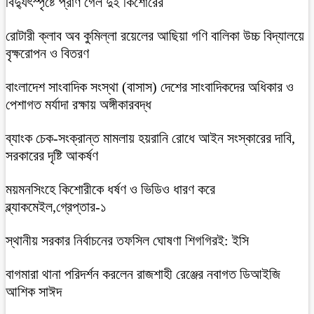
বিদ্যুৎস্পৃষ্টে প্রাণ গেল দুই কিশোরের
রোটারী ক্লাব অব কুমিল্লা রয়েলের আছিয়া গণি বালিকা উচ্চ বিদ্যালয়ে
বৃক্ষরোপন ও বিতরণ
বাংলাদেশ সাংবাদিক সংস্থা (বাসাস) দেশের সাংবাদিকদের অধিকার ও
পেশাগত মর্যাদা রক্ষায় অঙ্গীকারবদ্ধ
ব্যাংক চেক-সংক্রান্ত মামলায় হয়রানি রোধে আইন সংস্কারের দাবি,
সরকারের দৃষ্টি আকর্ষণ
ময়মনসিংহে কিশোরীকে ধর্ষণ ও ভিডিও ধারণ করে
ব্ল্যাকমেইল,গ্রেপ্তার-১
স্থানীয় সরকার নির্বাচনের তফসিল ঘোষণা শিগগিরই: ইসি
বাগমারা থানা পরিদর্শন করলেন রাজশাহী রেঞ্জের নবাগত ডিআইজি
আশিক সাঈদ