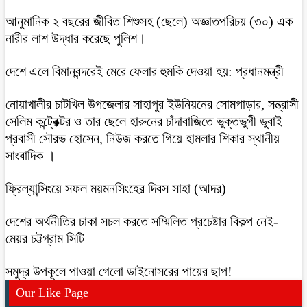
আনুমানিক ২ বছরের জীবিত শিশুসহ (ছেলে) অজ্ঞাতপরিচয় (৩০) এক
নারীর লাশ উদ্ধার করেছে পুলিশ।
দেশে এলে বিমানবন্দরেই মেরে ফেলার হুমকি দেওয়া হয়: প্রধানমন্ত্রী
নোয়াখালীর চাটখিল উপজেলার সাহাপুর ইউনিয়নের সোমপাড়ার, সন্ত্রাসী
সেলিম কন্ট্রেক্টর ও তার ছেলে হারুনের চাঁদাবাজিতে ভুক্তভুগী ডুবাই
প্রবাসী সৌরভ হোসেন, নিউজ করতে গিয়ে হামলার শিকার স্থানীয়
সাংবাদিক ।
ফ্রিল্যান্সিংয়ে সফল ময়মনসিংহের দিবস সাহা (আদর)
দেশের অর্থনীতির চাকা সচল করতে সম্মিলিত প্রচেষ্টার বিকল্প নেই-
মেয়র চট্টগ্রাম সিটি
সমুদ্র উপকূলে পাওয়া গেলো ডাইনোসরের পায়ের ছাপ!
Our Like Page