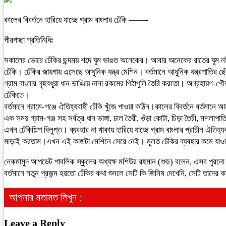
কালের বিবর্তনে হারিয়ে যাচ্ছে গ্রাম বাংলার ঢেঁকি ——-
পীরগাছা প্রতিনিধিঃ
সকালের ভোরে ঢেঁকির ছন্দময় শব্দে ঘুম ভাঙত অনেকের। আবার অনেকের রাতের ঘুম নষ্ট 
ঢেঁকি। ঢেঁকির জায়গায় এসেছে আধুনিক যন্ত্র মেশিন। বর্তমানে আধুনিক যন্ত্রপাতির ছ
গ্রাম বাংলার গৃহবধূরা ধান ভাঙিয়ে নানা রকমের পিঠাপুলি তৈরি করতো। অগ্রহায়ণ-
ঢেঁকিতে।
বর্তমানে গ্রামে-গঞ্জে ঐতিহ্যবাহী ঢেঁকি খুঁজে পাওয়া কঠিন।কালের বিবর্তনে বর্তমান
এক সময় গ্রাম-গঞ্জ সহ সর্বত্র ধান ভাঙ্গা, চাল তৈরী, গুঁড়া কোটা, চিড়া তৈরী, মশলা
এখন ঢেঁকিশিল্প বিলুপ্ত। ব্যবহার না থাকায় হারিয়ে যাচ্ছে গ্রাম বাংলার প্রাচীন ঐ
মাড়াই করতাম।এখন এই কাজটা মেশিনে সেরে নেই। মূলত ঢেঁকির ব্যবহার কমে যাওয়ার
নেকমামুদ আপডেট পাবলিক স্কুলের অধ্যক্ষ মশিউর রহমান (শুভ) বলেন, এসব পুরনো স্মৃ
বর্তমানে নতুন প্রজন্ম হয়তো ঢেঁকির কথা শুনলে সেটি কি জিনিষ দেখেনি, সেটি তাদের 
আপনার মতামত লিখুন :
Leave a Reply