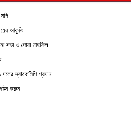
এমপি
মায়ের আকুতি
চনা সভা ও দোয়া মাহফিল
ক
১১ দলের স্বারকলিপি প্রদান
 গঠন করুন