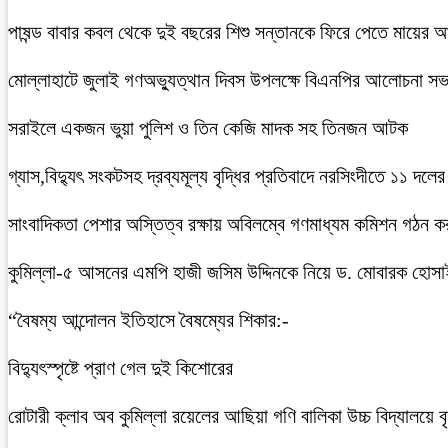
পাষন্ড বাবার কবল থেকে দুই বছরের শিশু সন্তানকে ফিরে পেতে মায়ের 
মোল্লাহাটে জুলাই গণঅভ্যুত্থান দিবস উপলক্ষে বিএনপির আলোচনা সভ
সরাইলে একজন ভুয়া পুলিশ ও তিন কেজি মাদক সহ তিনজন আটক
গ্যাস,বিদ্যুৎ সংকটসহ দ্রব্যমূল্য বৃদ্ধির প্রতিবাদে নরসিংদীতে ১১ দলের
সাংবাদিকতা পেশার অস্তিত্ব রক্ষায় অবিলম্বে গণমাধ্যম কমিশন গঠন ক
কুমিল্লা-৫ আসনের এমপি হাজী জসিম উদ্দিনকে নিয়ে ড. মোবারক হোসা
“বৈষম্য আন্দোলন ইতিহাসে বৈষম্যের শিকার:-
বিদ্যুৎস্পৃষ্টে প্রাণ গেল দুই কিশোরের
রোটারী ক্লাব অব কুমিল্লা রয়েলের আছিয়া গণি বালিকা উচ্চ বিদ্যালয়ে 