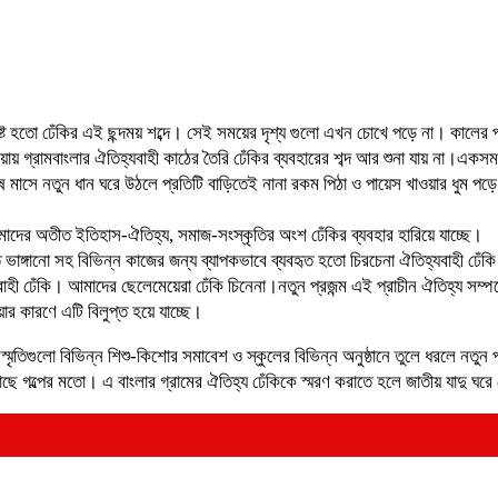
হতো ঢেঁকির এই ছন্দময় শব্দে। সেই সময়ের দৃশ্য গুলো এখন চোখে পড়ে না। কালের পরিবর্ত
েঁয়ায় গ্রামবাংলার ঐতিহ্যবাহী কাঠের তৈরি ঢেঁকির ব্যবহারের শব্দ আর শুনা যায় না।এ
পৌষ মাসে নতুন ধান ঘরে উঠলে প্রতিটি বাড়িতেই নানা রকম পিঠা ও পায়েস খাওয়ার ধুম
ে আমাদের অতীত ইতিহাস-ঐতিহ্য, সমাজ-সংস্কৃতির অংশ ঢেঁকির ব্যবহার হারিয়ে যাচ্ছে।
পাতি ভাঙ্গানো সহ বিভিন্ন কাজের জন্য ব্যাপকভাবে ব্যবহৃত হতো চিরচেনা ঐতিহ্যবাহী ঢ
তিহ্যবাহী ঢেঁকি। আমাদের ছেলেমেয়েরা ঢেঁকি চিনেনা।নতুন প্রজন্ম এই প্রাচীন ঐতিহ্য
 কারণে এটি বিলুপ্ত হয়ে যাচ্ছে।
তিগুলো বিভিন্ন শিশু-কিশোর সমাবেশ ও স্কুলের বিভিন্ন অনুষ্ঠানে তুলে ধরলে নতুন প
কাছে গল্পের মতো। এ বাংলার গ্রামের ঐতিহ্য ঢেঁকিকে স্মরণ করাতে হলে জাতীয় যাদু ঘরে