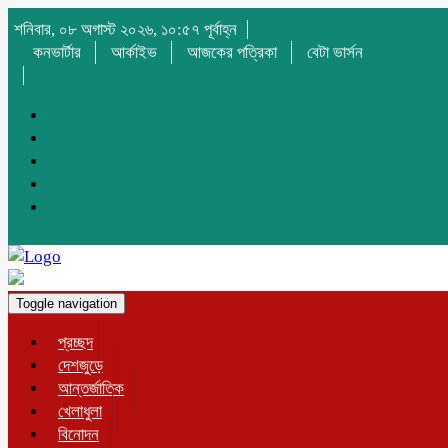
শনিবার, ০৮ অগাস্ট ২০২৬, ১০:৫৭ পূর্বাহ্ন
কনভার্টার
আর্কাইভ
আজকের পত্রিকা
বেটা ভার্সন
Toggle navigation
প্রচ্ছদ
দেশজুড়ে
আন্তর্জাতিক
খেলাধুলা
বিনোদন