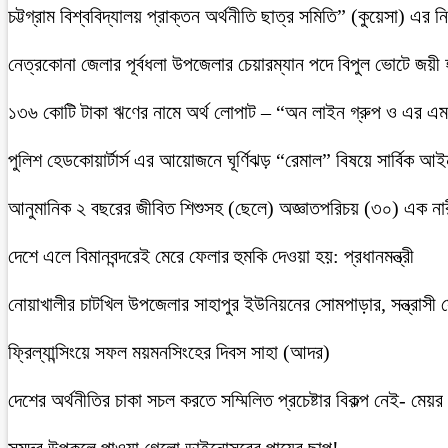
চট্টগ্রাম বিশ্ববিদ্যালয় প্রাক্তন অর্থনীতি ছাত্র সমিতি” (কুয়েসা) এর
নেত্রকোনা জেলার পূর্বধলা উপজেলার চেয়ারম্যান পদে বিপুল ভোটে জয়ী
১৩৬ কোটি টাকা ঋণের নামে অর্থ লোপাট – “অন লাইন গ্রুপ ও এর এম.
পুলিশ হেডকোয়ার্টার্স এর আয়োজনে ঘূর্ণিঝড় “রেমাল” বিষয়ে সার্বিক আ
আনুমানিক ২ বছরের জীবিত শিশুসহ (ছেলে) অজ্ঞাতপরিচয় (৩০) এক নার
দেশে এলে বিমানবন্দরেই মেরে ফেলার হুমকি দেওয়া হয়: প্রধানমন্ত্রী
নোয়াখালীর চাটখিল উপজেলার সাহাপুর ইউনিয়নের সোমপাড়ার, সন্ত্রাসী সে
ফ্রিল্যান্সিংয়ে সফল ময়মনসিংহের দিবস সাহা (আদর)
দেশের অর্থনীতির চাকা সচল করতে সম্মিলিত প্রচেষ্টার বিকল্প নেই- মেয়র চ
সমুদ্র উপকূলে পাওয়া গেলো ডাইনোসরের পায়ের ছাপ!