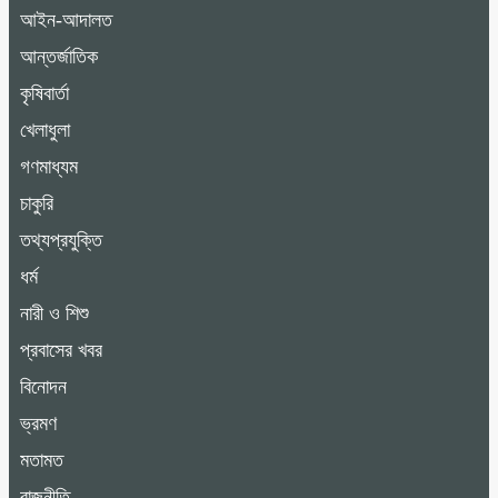
আইন-আদালত
আন্তর্জাতিক
কৃষিবার্তা
খেলাধুলা
গণমাধ্যম
চাকুরি
তথ্যপ্রযুক্তি
ধর্ম
নারী ও শিশু
প্রবাসের খবর
বিনোদন
ভ্রমণ
মতামত
রাজনীতি