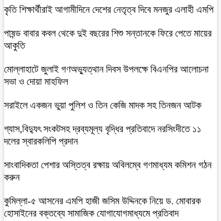
কৃতি শিক্ষার্থীরাই আগামীদিনে দেশের নেতৃত্ব দিবে মনজুর এলাহী এমপি
পাষন্ড বাবার কবল থেকে দুই বছরের শিশু সন্তানকে ফিরে পেতে মায়ের
আকুতি
মোল্লাহাটে জুলাই গণঅভ্যুত্থান দিবস উপলক্ষে বিএনপির আলোচনা
সভা ও দোয়া মাহফিল
সরাইলে একজন ভুয়া পুলিশ ও তিন কেজি মাদক সহ তিনজন আটক
গ্যাস,বিদ্যুৎ সংকটসহ দ্রব্যমূল্য বৃদ্ধির প্রতিবাদে নরসিংদীতে ১১
দলের স্বারকলিপি প্রদান
সাংবাদিকতা পেশার অস্তিত্ব রক্ষায় অবিলম্বে গণমাধ্যম কমিশন গঠন
করুন
কুমিল্লা-৫ আসনের এমপি হাজী জসিম উদ্দিনকে নিয়ে ড. মোবারক
হোসাইনের বক্তব্যে সামাজিক যোগাযোগমাধ্যমে প্রতিবাদ