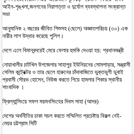
আইন-শৃঙ্খলা,জনগনের নিরাপত্তা ও দুর্যোগ ব্যবস্থাপনা সংক্রান্ত
সভা
আনুমানিক ২ বছরের জীবিত শিশুসহ (ছেলে) অজ্ঞাতপরিচয় (৩০) এক
নারীর লাশ উদ্ধার করেছে পুলিশ।
দেশে এলে বিমানবন্দরেই মেরে ফেলার হুমকি দেওয়া হয়: প্রধানমন্ত্রী
নোয়াখালীর চাটখিল উপজেলার সাহাপুর ইউনিয়নের সোমপাড়ার, সন্ত্রাসী
সেলিম কন্ট্রেক্টর ও তার ছেলে হারুনের চাঁদাবাজিতে ভুক্তভুগী ডুবাই
প্রবাসী সৌরভ হোসেন, নিউজ করতে গিয়ে হামলার শিকার স্থানীয়
সাংবাদিক ।
ফ্রিল্যান্সিংয়ে সফল ময়মনসিংহের দিবস সাহা (আদর)
দেশের অর্থনীতির চাকা সচল করতে সম্মিলিত প্রচেষ্টার বিকল্প নেই-
মেয়র চট্টগ্রাম সিটি