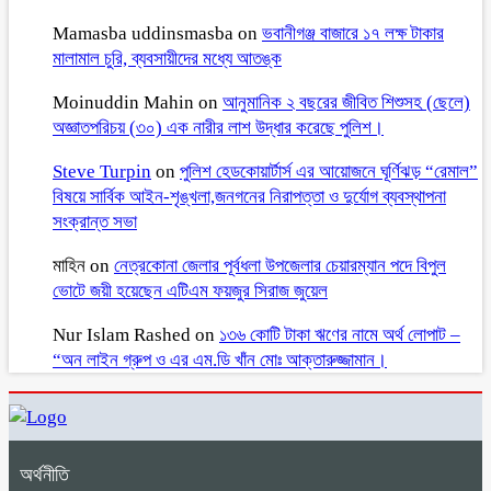
Mamasba uddinsmasba
on
ভবানীগঞ্জ বাজারে ১৭ লক্ষ টাকার
মালামাল চুরি, ব্যবসায়ীদের মধ্যে আতঙ্ক
Moinuddin Mahin
on
আনুমানিক ২ বছরের জীবিত শিশুসহ (ছেলে)
অজ্ঞাতপরিচয় (৩০) এক নারীর লাশ উদ্ধার করেছে পুলিশ।
Steve Turpin
on
পুলিশ হেডকোয়ার্টার্স এর আয়োজনে ঘূর্ণিঝড় “রেমাল”
বিষয়ে সার্বিক আইন-শৃঙ্খলা,জনগনের নিরাপত্তা ও দুর্যোগ ব্যবস্থাপনা
সংক্রান্ত সভা
মাহিন
on
নেত্রকোনা জেলার পূর্বধলা উপজেলার চেয়ারম্যান পদে বিপুল
ভোটে জয়ী হয়েছেন এটিএম ফয়জুর সিরাজ জুয়েল
Nur Islam Rashed
on
১৩৬ কোটি টাকা ঋণের নামে অর্থ লোপাট –
“অন লাইন গ্রুপ ও এর এম.ডি খাঁন মোঃ আক্তারুজ্জামান।
অর্থনীতি