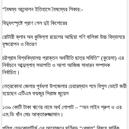
“বৈষম্য আন্দোলন ইতিহাসে বৈষম্যের শিকার:-
বিদ্যুৎস্পৃষ্টে প্রাণ গেল দুই কিশোরের
রোটারী ক্লাব অব কুমিল্লা রয়েলের আছিয়া গণি বালিকা উচ্চ বিদ্যালয়ে
বৃক্ষরোপন ও বিতরণ
চট্টগ্রাম বিশ্ববিদ্যালয় প্রাক্তন অর্থনীতি ছাত্র সমিতি” (কুয়েসা) এর
নির্বাচনে আব্দুল্লাহ সভাপতি ও আগা আজিজ সাধারন সম্পাদক
নির্বাচিত।
নেত্রকোনা জেলার পূর্বধলা উপজেলার চেয়ারম্যান পদে বিপুল ভোটে জয়ী
হয়েছেন এটিএম ফয়জুর সিরাজ জুয়েল
১৩৬ কোটি টাকা ঋণের নামে অর্থ লোপাট – “অন লাইন গ্রুপ ও এর
এম.ডি খাঁন মোঃ আক্তারুজ্জামান।
পুলিশ হেডকোয়ার্টার্স এর আয়োজনে ঘূর্ণিঝড় “রেমাল” বিষয়ে সার্বিক