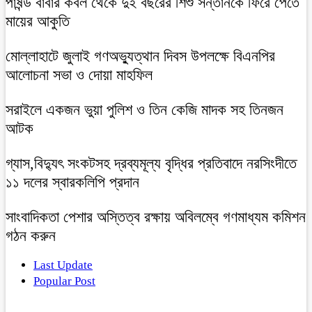
পাষন্ড বাবার কবল থেকে দুই বছরের শিশু সন্তানকে ফিরে পেতে
মায়ের আকুতি
মোল্লাহাটে জুলাই গণঅভ্যুত্থান দিবস উপলক্ষে বিএনপির
আলোচনা সভা ও দোয়া মাহফিল
সরাইলে একজন ভুয়া পুলিশ ও তিন কেজি মাদক সহ তিনজন
আটক
গ্যাস,বিদ্যুৎ সংকটসহ দ্রব্যমূল্য বৃদ্ধির প্রতিবাদে নরসিংদীতে
১১ দলের স্বারকলিপি প্রদান
সাংবাদিকতা পেশার অস্তিত্ব রক্ষায় অবিলম্বে গণমাধ্যম কমিশন
গঠন করুন
Last Update
Popular Post