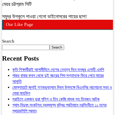
মেয়র চট্টগ্রাম সিটি
সমুদ্র উপকূলে পাওয়া গেলো ডাইনোসরের পায়ের ছাপ!
Our Like Page
Search
Search
Recent Posts
কৃতি শিক্ষার্থীরাই আগামীদিনে দেশের নেতৃত্ব দিবে মনজুর এলাহী এমপি
পাষন্ড বাবার কবল থেকে দুই বছরের শিশু সন্তানকে ফিরে পেতে মায়ের
আকুতি
মোল্লাহাটে জুলাই গণঅভ্যুত্থান দিবস উপলক্ষে বিএনপির আলোচনা সভা ও
দোয়া মাহফিল
সরাইলে একজন ভুয়া পুলিশ ও তিন কেজি মাদক সহ তিনজন আটক
গ্যাস,বিদ্যুৎ সংকটসহ দ্রব্যমূল্য বৃদ্ধির প্রতিবাদে নরসিংদীতে ১১ দলের
স্বারকলিপি প্রদান