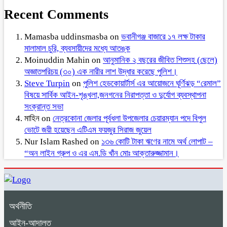
Recent Comments
Mamasba uddinsmasba
on
ভবানীগঞ্জ বাজারে ১৭ লক্ষ টাকার
মালামাল চুরি, ব্যবসায়ীদের মধ্যে আতঙ্ক
Moinuddin Mahin
on
আনুমানিক ২ বছরের জীবিত শিশুসহ (ছেলে)
অজ্ঞাতপরিচয় (৩০) এক নারীর লাশ উদ্ধার করেছে পুলিশ।
Steve Turpin
on
পুলিশ হেডকোয়ার্টার্স এর আয়োজনে ঘূর্ণিঝড় “রেমাল”
বিষয়ে সার্বিক আইন-শৃঙ্খলা,জনগনের নিরাপত্তা ও দুর্যোগ ব্যবস্থাপনা
সংক্রান্ত সভা
মাহিন
on
নেত্রকোনা জেলার পূর্বধলা উপজেলার চেয়ারম্যান পদে বিপুল
ভোটে জয়ী হয়েছেন এটিএম ফয়জুর সিরাজ জুয়েল
Nur Islam Rashed
on
১৩৬ কোটি টাকা ঋণের নামে অর্থ লোপাট –
“অন লাইন গ্রুপ ও এর এম.ডি খাঁন মোঃ আক্তারুজ্জামান।
অর্থনীতি
আইন-আদালত