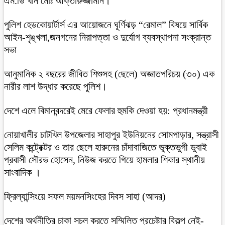
এম.ডি খাঁন মোঃ আক্তারুজ্জামান।
পুলিশ হেডকোয়ার্টার্স এর আয়োজনে ঘূর্ণিঝড় “রেমাল” বিষয়ে সার্বিক
আইন-শৃঙ্খলা,জনগনের নিরাপত্তা ও দুর্যোগ ব্যবস্থাপনা সংক্রান্ত
সভা
আনুমানিক ২ বছরের জীবিত শিশুসহ (ছেলে) অজ্ঞাতপরিচয় (৩০) এক
নারীর লাশ উদ্ধার করেছে পুলিশ।
দেশে এলে বিমানবন্দরেই মেরে ফেলার হুমকি দেওয়া হয়: প্রধানমন্ত্রী
নোয়াখালীর চাটখিল উপজেলার সাহাপুর ইউনিয়নের সোমপাড়ার, সন্ত্রাসী
সেলিম কন্ট্রেক্টর ও তার ছেলে হারুনের চাঁদাবাজিতে ভুক্তভুগী ডুবাই
প্রবাসী সৌরভ হোসেন, নিউজ করতে গিয়ে হামলার শিকার স্থানীয়
সাংবাদিক ।
ফ্রিল্যান্সিংয়ে সফল ময়মনসিংহের দিবস সাহা (আদর)
দেশের অর্থনীতির চাকা সচল করতে সম্মিলিত প্রচেষ্টার বিকল্প নেই-