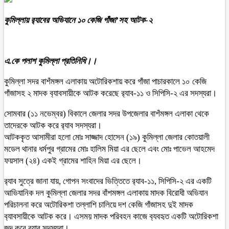
কুমিল্লায় র‌্যাবের অভিযানে ১০ কেজি গাঁজা’সহ আটক-২
এ.কে পলাশ কুমিল্লা প্রতিনিধি।।
কুমিল্লা সদর বাশঁমঙ্গল এলাকায় অটোরিকশায় করে গাঁজা পাচারকালে ১০ কেজি
গাঁজাসহ ২ মাদক ব‍্যাবসায়ীকে আটক করেছে র‍্যাব-১১ ও সিপিসি-২ এর সদস্যরা।
সোমবার (১১ নভেম্বর) বিকালে জেলার সদর উপজেলার বাশঁমঙ্গল এলাকা থেকে
তাদেরকে আটক করে র‍্যাব সদস্যরা।
আটককৃত আসামীরা হলো মোঃ সাজ্জাদ হোসেন (১৯) কুমিল্লা জেলার কোতয়ালী
মডেল থানার ধর্মপুর গ্রামের মোঃ হালিম মিয়া এর ছেলে এবং মোঃ পাভেল আহমেদ
ফয়সাল (২৪) একই গ্রামের শাহিন মিয়া এর ছেলে।
র‍্যাব সুত্রে জানা যায়, গোপন সংবাদের ভিত্তিতে র‍্যাব-১১, সিপিসি-২ এর একটি
আভিযানিক দল কুমিল্লা জেলার সদর বাঁশমঙ্গল এলাকায় মাদক বিরোধী অভিযান
পরিচালনা করে অটোরিকশা তল্লাশি চালিয়ে দশ কেজি গাঁজাসহ দুই মাদক
ব‍্যাবসায়ীকে আটক করে। এসময় মাদক পরিবহন কাজে ব‍্যবহৃত একটি অটোরিকশা
জব্দ করে র‍্যাব সদস্যরা।