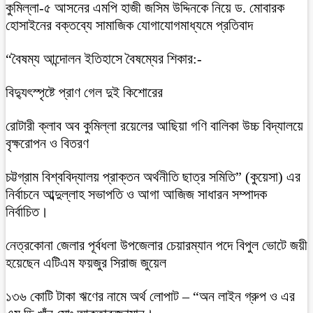
কুমিল্লা-৫ আসনের এমপি হাজী জসিম উদ্দিনকে নিয়ে ড. মোবারক
হোসাইনের বক্তব্যে সামাজিক যোগাযোগমাধ্যমে প্রতিবাদ
“বৈষম্য আন্দোলন ইতিহাসে বৈষম্যের শিকার:-
বিদ্যুৎস্পৃষ্টে প্রাণ গেল দুই কিশোরের
রোটারী ক্লাব অব কুমিল্লা রয়েলের আছিয়া গণি বালিকা উচ্চ বিদ্যালয়ে
বৃক্ষরোপন ও বিতরণ
চট্টগ্রাম বিশ্ববিদ্যালয় প্রাক্তন অর্থনীতি ছাত্র সমিতি” (কুয়েসা) এর
নির্বাচনে আব্দুল্লাহ সভাপতি ও আগা আজিজ সাধারন সম্পাদক
নির্বাচিত।
নেত্রকোনা জেলার পূর্বধলা উপজেলার চেয়ারম্যান পদে বিপুল ভোটে জয়ী
হয়েছেন এটিএম ফয়জুর সিরাজ জুয়েল
১৩৬ কোটি টাকা ঋণের নামে অর্থ লোপাট – “অন লাইন গ্রুপ ও এর