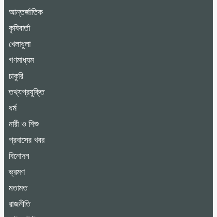
আন্তর্জাতিক
কৃষিবার্তা
খেলাধুলা
গণমাধ্যম
চাকুরি
তথ্যপ্রযুক্তি
ধর্ম
নারী ও শিশু
প্রবাসের খবর
বিনোদন
ভ্রমণ
মতামত
রাজনীতি