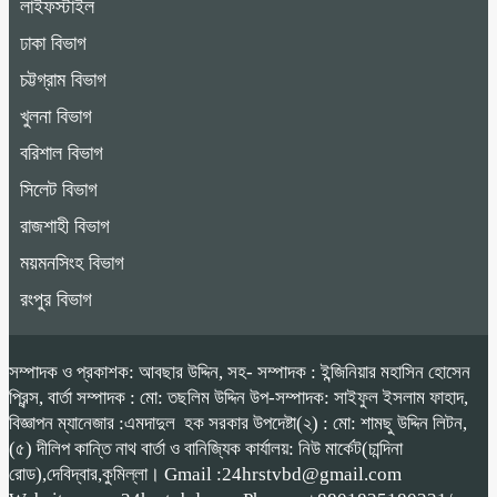
লাইফস্টাইল
ঢাকা বিভাগ
চট্টগ্রাম বিভাগ
খুলনা বিভাগ
বরিশাল বিভাগ
সিলেট বিভাগ
রাজশাহী বিভাগ
ময়মনসিংহ বিভাগ
রংপুর বিভাগ
সম্পাদক ও প্রকাশক: আবছার উদ্দিন, সহ- সম্পাদক : ইন্জিনিয়ার মহাসিন হোসেন
প্রিন্স, বার্তা সম্পাদক : মো: তছলিম উদ্দিন উপ-সম্পাদক: সাইফুল ইসলাম ফাহাদ,
বিজ্ঞাপন ম্যানেজার :এমদাদুল হক সরকার উপদেষ্টা(২) : মো: শামছু উদ্দিন লিটন,
(৫) দীলিপ কান্তি নাথ বার্তা ও বানিজ্যিক কার্যালয়: নিউ মার্কেট(চান্দিনা
রোড),দেবিদ্বার,কুমিল্লা। Gmail :24hrstvbd@gmail.com