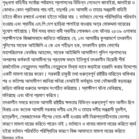
শৃঙ্খলা বাহিনীর সর্বোচ্চ পর্যায়সহ প্রশাসনের বিভিন্ন লেভেলে জানাইয়া, জানাইয়া ও
কোথাও কোন প্রতিকার পায় নাই, তদুপরি ১নং আসামী ও তাহার সন্ত্রাসী বাহিনী
হইতে জীবন রক্ষার্থে এলাকা হইতে সরিয়া যায় । বর্তমানে দেশের পরিস্থিতির পরিবর্তন
হওয়ায় এবং স্থানীয় এম.পি দেশ ছাড়িয়া পালাইয়া যাওয়ায় অত্র মোকদ্দমা দায়েরের
সুযোগ পাইয়াছে। দীর্ঘ সময় যাবত বাদী স্থানীয় লোকজন এবং ঘটনার ২৫৩৯ এলাকার
স্বাক্ষীগণকে জিজ্ঞাসাবাদে জানিতে পারিয়াছে যে, ১নং আসামীর কুপরামর্শে তৎকালীন
পুলিশের সাবেক আইজিপি এ কে এম শহীদুল হক, তৎকালীন র‌্যাব ফোর্সের
মহাপরিচালক বেনজির আহমেদ, সাবেক আইজিপি আসামীগণ পুলিশ প্রশাসনের
অপরাপর কর্মকর্তা আসামীগণের প্রত্যক্ষ মদদে ইতিপূর্বে তৎকালীন বিরোধী শীর্ষ
রাজনৈতিক নেতৃবৃন্দসহ স্থানীয় নেতৃবৃন্দকে মিথ্যা ভাবে জড়াইয়া হয়রানি করার উদ্দেশ্যে
একটি মামলা দায়ের করেন। সরকারী চাকুরী তথা গুরুত্বপূর্ন রাষ্ট্রীয় দায়িত্বে থাকিবার
পর ও কতিপয় আসামীগণ জানিয়া শুনিয়া বেআইনী কর্মকান্ড তথা ফৌজদারী ষড়যন্ত্রে
জড়িত থাকিয়া গুরুতর অপরাধ সংগঠিত করিয়াছে। স্বাক্ষীগণ ঘটনা দেখিয়াছে,
শুনিয়াছে এবং ঘটনা প্রমাণ করিবে।
তৎকালীন সময়ে কতেক আসামী রাষ্ট্রীয় ক্ষমতার বিভিন্ন গুরুত্বপূর্ণ পদে আসীন ছিল
বিধায় এবং কতেক আসামী সরকার দলীয় এম.পি ও তাহার দলীয় সন্ত্রাসী যুবলীগ,
ছাত্রলীগ, স্বেচ্ছাসেবক লীগের নেতা-কর্মী হওয়ায় বাদী নিরাপত্তাহীনতায় ভোগার
কারণে মামলা দায়ের করিতে পারেন নাই ১ বর্তমানে ও থানায় মামলা দায়ের করিতে ব্যর্থ
হইয়া বর্তমান পরিবর্তিত পরিস্থিতির কারণে বিজ্ঞ আদালতে মামলা দায়ের করিতে
বিলম্ভ হইল