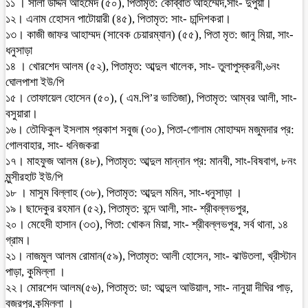
১১ । সালা উদ্দিন আহমেদ (৫০), পিতামৃত: কোব্বাত আহম্মেদ,সাং- দুপুয়া।
১২। এনাম হোেসন পাটোয়ারী (৪৫), পিতামৃত: সাং- চান্দিশকরা।
১৩। কাজী জাফর আহাম্মদ (সাবেক চেয়ারম্যান) (৫৫), পিতা মৃত: জানু মিয়া, সাং-
ধনুসাড়া
১৪ । খোরশেদ আলম (৫২), পিতামৃত: আব্দুল খালেক, সাং- তুলাপুস্করনী,৬নং
ঘোলপাশা ইউ/পি
১৫। তোফায়েল হোসেন (৫০), ( এম.পি’র ভাতিজা), পিতামৃত: আম্বর আলী, সাং-
বসুয়ারা।
১৬। তৌফিকুল ইসলাম প্রকাশ সবুজ (৩০), পিতা-গোলাম মোহাম্মদ মজুমদার প্র:
গোলবাহার, সাং- ধনিজকরা
১৭। মাহফুজ আলম (৪৮), পিতামৃত: আব্দুল মান্নান প্র: মানবী, সাং-বিষবাগ, ৮নং
মুন্সীরহাট ইউ/পি
১৮ । মাসুম বিল্লাহ (৩৮), পিতামৃত: আব্দুল মমিন, সাং-ধনুসাড়া ।
১৯। ছাদেকুর রহমান (৫২), পিতামৃত: বন্দে আলী, সাং- শ্রীবল্লভপুর,
২০। মেহেদী হাসান (৩৩), পিতা: খোকন মিয়া, সাং- শ্রীবল্লভপুর, সর্ব থানা, ১৪
গ্রাম।
২১। নাজমুল আলম রোমান(৫৯), পিতামৃত: আলী হোসেন, সাং- ঝাউতলা, খ্রীস্টান
পাড়া, কুমিল্লা ।
২২। মোরশেদ আলম(৫৬), পিতামৃত: ডা: আব্দুল আউয়াল, সাং- নানুয়া দীঘির পাড়,
বজ্রপুর,কুমিল্লা ।