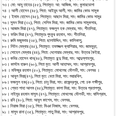
৭৩। মো: আবু তাহের (৫৫), পিতামৃত: আ: আজিজ, সাং: কুমারডোগা
৭৪ । আলী হোসেন (৪৫), পিতা: আইয়ুব আলী, সাং: জামির কোড সামুক
৭৫ । ইমাম হোসেন (৪৫), পিতামৃত: আছান মিয়া, সাং: জামির কোড সামুর
৭৬। সুমন মিয়া (৩২), পিতা: সেলিম মিয়া, সাং: জামির কোড সামুকসার,
৭৭। আজাদ মিয়া (৪৭), পিতামৃত: ফজলুল হক মেম্বার, সাং: শীতলিয়া,
৭৮। ফরিদ মিয়া (৪৭), পিতামৃতঃ পুৎফুর রহমান, সাং: শীতলিয়া,
৭৯। রুমি মজুমদার (৩৫), পিতা: ছালাউদ্দিন, সাং: কালিকাপু,
৮০। লিটন মেম্বার (৪৫), পিতামৃত: তফাজ্জল ক্যাশিয়ার, সাং: জামমুড়া,
৮১। সোহেল মেম্বার (৪৪), পিতা: দেলোয়ার মেম্বার, সাং: উত্তর কৈইয়া,
৮২। কবির হোসেন খান(৪৫), পিতামৃত: ছন্দু মিয়া, সাং: আব্দুল্লাহপুর,
৮৩। কাস্টম হারুন (৬০), পিতা মৃত: আলী আহাম্মদ, সাং: আশ্রাফপুর,
৮৪ । মফিজুর রহমান (৫০), পিতামৃত: মোখলেছ মৌলভী, সাং: বেলঘর ।
৮৫। আবুল মিয়া(৪৭), পিতা মৃত: বেতা মিয়া, সাং: শুয়ারখিল,
৮৬। ফজলুল হক(৫০), পিতা: চানু মিয়া, সাং: রাজেন্দ্রপুর, পো: চক লক্ষীপুর,
৮৭। শ্বেত শাহা আলম (৪৫),পিতামৃত: কালা মিয়া, সাং: উত্তর প্রতাপপুর,
৮৮। নাইমুর রহমান মাসুম (৪৭), পিতামৃত: মোখলেছ মৌলভী, সাং: ঘাসিগ্রাম,
৮৯। রনি (৪০), পিতা: আবুল কাশেম, সাং: বেলঘর,
৯০। নিয়াজ মিয়া (৩৫), পিতা: মিঞা নিজাম, সাং: বেলঘর,
৯১ । মাসুদ রানা (৩৫), পিতামৃত: লাতু মিয়া, সাং: আশ্রাফপুর,