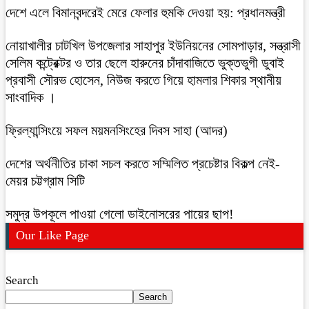
দেশে এলে বিমানবন্দরেই মেরে ফেলার হুমকি দেওয়া হয়: প্রধানমন্ত্রী
নোয়াখালীর চাটখিল উপজেলার সাহাপুর ইউনিয়নের সোমপাড়ার, সন্ত্রাসী
সেলিম কন্ট্রেক্টর ও তার ছেলে হারুনের চাঁদাবাজিতে ভুক্তভুগী ডুবাই
প্রবাসী সৌরভ হোসেন, নিউজ করতে গিয়ে হামলার শিকার স্থানীয়
সাংবাদিক ।
ফ্রিল্যান্সিংয়ে সফল ময়মনসিংহের দিবস সাহা (আদর)
দেশের অর্থনীতির চাকা সচল করতে সম্মিলিত প্রচেষ্টার বিকল্প নেই-
মেয়র চট্টগ্রাম সিটি
সমুদ্র উপকূলে পাওয়া গেলো ডাইনোসরের পায়ের ছাপ!
Our Like Page
Search
Search