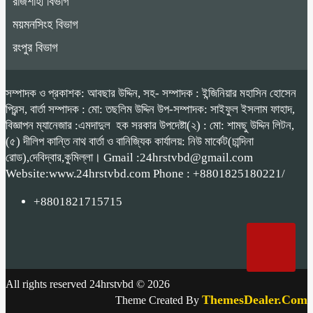
রাজশাহী বিভাগ
ময়মনসিংহ বিভাগ
রংপুর বিভাগ
সম্পাদক ও প্রকাশক: আবছার উদ্দিন, সহ- সম্পাদক : ইন্জিনিয়ার মহাসিন হোসেন
প্রিন্স, বার্তা সম্পাদক : মো: তছলিম উদ্দিন উপ-সম্পাদক: সাইফুল ইসলাম ফাহাদ,
বিজ্ঞাপন ম্যানেজার :এমদাদুল হক সরকার উপদেষ্টা(২) : মো: শামছু উদ্দিন লিটন,
(৫) দীলিপ কান্তি নাথ বার্তা ও বানিজ্যিক কার্যালয়: নিউ মার্কেট(চান্দিনা
রোড),দেবিদ্বার,কুমিল্লা। Gmail :24hrstvbd@gmail.com
Website:www.24hrstvbd.com Phone : +8801825180221/
+8801821715715
All rights reserved 24hrstvbd © 2026
ThemesDealer.Com
Theme Created By