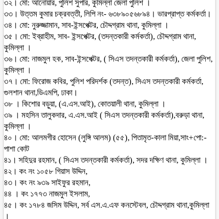
৩২। মো: আনোয়ার, পুলিশ সুপার, কুমিল্লা জেলা পুলিশ ।
৩৩। উত্তম কুমার চক্রবত্তী, লিপি নং- ৬৩৮৯০৫৬৮৯৪। ভারপ্রাপ্ত কর্মকর্তা।
৩৪। মো: নুরুজ্জামান, সাব-ইন্সপেক্টর, চৌদ্দগ্রাম থানা, কুমিল্লা ।
৩৫। মো: ইব্রাহীম, সাব- ইন্সপেক্টর, (তদন্তকারী কর্মকর্তা), চৌদ্দগ্রাম থানা,
কুমিল্লা ।
৩৬। মো: নাজমুল হক, সাব-ইন্সপেক্টর, ( সিএস তদন্তকারী কর্মকর্তা), জেলা পুলিশ,
কুমিল্লা ।
৩৭। মো: ফিরোজ কবির, পুলিশ পরিদর্শক (তদন্ত), সিএস তদন্তকারী কর্মকর্তা,
গুলশান থানা,ডিএমপি, ঢাকা।
৩৮ । কিশোর বড়ুয়া, (এ.এস.আই), কোতয়ালী থানা, কুমিল্লা ।
৩৯ । মহসিন তালুকদার, এ.এস.আই ( সিএস তদন্তকারী কর্মকর্তা),বরুড়া থানা,
কুমিল্লা ।
৪০। মো: আলমগীর হোসেন (লুঙ্গি আলম) (৫৫), পিতামৃত-কালা মিয়া,সাং+পো:-
পাশা কোট
৪১। সহিদুর রহমান, ( সিএস তদন্তকারী কর্মকর্তা), সদর দক্ষিণ থানা, কুমিল্লা ।
৪২। কং নং ১০৫৮ গিয়াস উদ্দিন,
৪৩। কং নং ৯৩৯ সাইফুর রহমান,
৪৪ । কং ১৭৭৩ নাজমুল ইসলাম,
৪৫। কং ১৭৮৪ জসিম উদ্দিন, সর্ব এস.এ.এফ কনস্টেবল, চৌদ্দগ্রাম থানা,কুমিল্লা
।