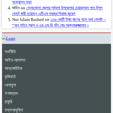
সংক্রান্ত সভা
মাহিন
on
নেত্রকোনা জেলার পূর্বধলা উপজেলার চেয়ারম্যান পদে বিপুল
ভোটে জয়ী হয়েছেন এটিএম ফয়জুর সিরাজ জুয়েল
Nur Islam Rashed
on
১৩৬ কোটি টাকা ঋণের নামে অর্থ লোপাট –
“অন লাইন গ্রুপ ও এর এম.ডি খাঁন মোঃ আক্তারুজ্জামান।
অর্থনীতি
আইন-আদালত
আন্তর্জাতিক
কৃষিবার্তা
খেলাধুলা
গণমাধ্যম
চাকুরি
তথ্যপ্রযুক্তি