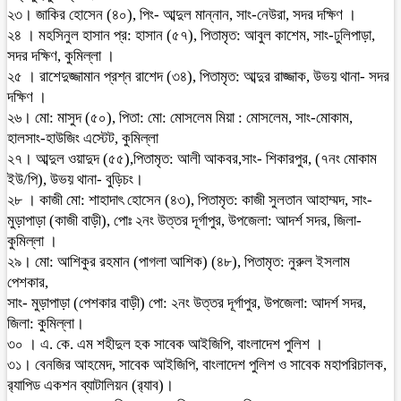
২৩। জাকির হোসেন (৪০), পিং- আব্দুল মান্নান, সাং-নেউরা, সদর দক্ষিণ ।
২৪ । মহসিনুল হাসান প্র: হাসান (৫৭), পিতামৃত: আবুল কাশেম, সাং-ঢুলিপাড়া,
সদর দক্ষিণ, কুমিল্লা ।
২৫ । রাশেদুজ্জামান প্রশ্ন রাশেদ (৩৪), পিতামৃত: আব্দুর রাজ্জাক, উভয় থানা- সদর
দক্ষিণ ।
২৬। মো: মাসুদ (৫০), পিতা: মো: মোসলেম মিয়া : মোসলেম, সাং-মোকাম,
হালসাং-হাউজিং এস্টেট, কুমিল্লা
২৭। আব্দুল ওয়াদুদ (৫৫),পিতামৃত: আলী আকবর,সাং- শিকারপুর, (৭নং মোকাম
ইউ/পি), উভয় থানা- বুড়িচং।
২৮ । কাজী মো: শাহাদাৎ হোসেন (৪৩), পিতামৃত: কাজী সুলতান আহাম্মদ, সাং-
মুড়াপাড়া (কাজী বাড়ী), পোঃ ২নং উত্তর দূর্গাপুর, উপজেলা: আদর্শ সদর, জিলা-
কুমিল্লা ।
২৯। মো: আশিকুর রহমান (পাগলা আশিক) (৪৮), পিতামৃত: নুরুল ইসলাম
পেশকার,
সাং- মুড়াপাড়া (পেশকার বাড়ী) পো: ২নং উত্তর দূর্গাপুর, উপজেলা: আদর্শ সদর,
জিলা: কুমিল্লা।
৩০ । এ. কে. এম শহীদুল হক সাবেক আইজিপি, বাংলাদেশ পুলিশ ।
৩১। বেনজির আহমেদ, সাবেক আইজিপি, বাংলাদেশ পুলিশ ও সাবেক মহাপরিচালক,
র‌্যাপিড একশন ব্যাটালিয়ন (র‌্যাব)।