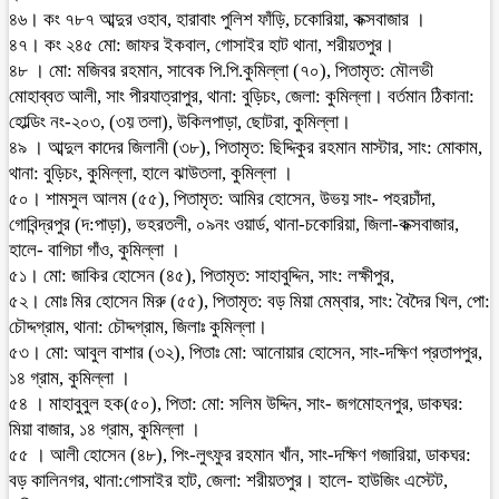
৪৬। কং ৭৮৭ আব্দুর ওহাব, হারাবাং পুলিশ ফাঁড়ি, চকোরিয়া, কক্সবাজার ।
৪৭। কং ২৪৫ মো: জাফর ইকবাল, গোসাইর হাট থানা, শরীয়তপুর।
৪৮ । মো: মজিবর রহমান, সাবেক পি.পি.কুমিল্লা (৭০), পিতামৃত: মৌলভী
মোহাব্বত আলী, সাং পীরযাত্রাপুর, থানা: বুড়িচং, জেলা: কুমিল্লা। বর্তমান ঠিকানা:
হোল্ডিং নং-২০৩, (৩য় তলা), উকিলপাড়া, ছোটরা, কুমিল্লা।
৪৯ । আব্দুল কাদের জিলানী (৩৮), পিতামৃত: ছিদ্দিকুর রহমান মাস্টার, সাং: মোকাম,
থানা: বুড়িচং, কুমিল্লা, হালে ঝাউতলা, কুমিল্লা ।
৫০। শামসুল আলম (৫৫), পিতামৃত: আমির হোসেন, উভয় সাং- পহরচাঁদা,
গোবিন্দ্রপুর (দ:পাড়া), ভহরতলী, ০৯নং ওয়ার্ড, থানা-চকোরিয়া, জিলা-কক্সবাজার,
হালে- বাগিচা গাঁও, কুমিল্লা ।
৫১। মো: জাকির হোসেন (৪৫), পিতামৃত: সাহাবুদ্দিন, সাং: লক্ষীপুর,
৫২। মোঃ মির হোসেন মিরু (৫৫), পিতামৃত: বড় মিয়া মেম্বার, সাং: বৈদৈর খিল, পো:
চৌদ্দগ্রাম, থানা: চৌদ্দগ্রাম, জিলাঃ কুমিল্লা।
৫৩। মো: আবুল বাশার (৩২), পিতাঃ মো: আনোয়ার হোসেন, সাং-দক্ষিণ প্রতাপপুর,
১৪ গ্রাম, কুমিল্লা ।
৫৪ । মাহাবুবুল হক(৫০), পিতা: মো: সলিম উদ্দিন, সাং- জগমোহনপুর, ডাকঘর:
মিয়া বাজার, ১৪ গ্রাম, কুমিল্লা ।
৫৫ । আলী হোসেন (৪৮), পিং-লুৎফুর রহমান খাঁন, সাং-দক্ষিণ গজারিয়া, ডাকঘর:
বড় কালিনগর, থানা:গোসাইর হাট, জেলা: শরীয়তপুর। হালে- হাউজিং এস্টেট,