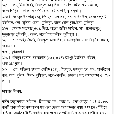
১২৫ । জানু মিয়া (৪২), পিতামৃত: আনু মিয়া, সাং- শিমরাইল, থানা-কসবা,
ব্রাহ্মণবাড়িয়া। হালে- ধানমন্ডি রোড, রেইসকোর্স, কুমিল্লা ।
১২৬। সিরাজুল ইসলাম(৫৬), পিতামৃত: দুদ মিয়া, সাং- ভাউচাইল, ১০নং গল্লাই
ইউনিয়ন,থানা- চান্দিনা, জেলা- কুমিল্লা, হালে-চৌদ্দগ্রাম,জিলা-কুমিল্লা ।
১২৭। গোলাম সরোয়ার(৫৬), পিতা: আব্দুল জলিল মাস্টার, সাং- মনোহরপুর(
মুন্নারপুর মুন্সিবাড়ি), বরুড়া, হালে টমছমব্রীজ, কুমিল্লা ।.
১২৮ । মো: জহির (৪৫), পিতামৃত: কালা মিয়া, সাং-পিপুলিয়া, পো: পিপুলিয়া বাজার,
থানা-সদর
দক্ষিণ, কুমিল্লা।
১২৯। খলিলুর রহমান চেয়ারম্যান (৬০), ০৫নং শুভপুর ইউনিয়ন পরিষদ,
থানা-১৪গ্রাম।
১৩০ । মো: জহিরুল ইসলাম সেলিম (৫৪), পিতামৃত: ফজলুল হক, সাং: শাহদিলের
বাগ, থানা: বুড়িচং: জিলা- কুমিল্লা, হালে-হাউজিং এস্টেট। সহ অজ্ঞাতনামা ৫০/৬০
জন ।
মামলার বিবরণ:
বাদীর তত্ত্বাবধানে আইকন পরিবহনের বাস, যাহার নং- ঢাকা মেট্রো-ব-১৪-৪০৮০,
বাসটি ঢাকা হইতে কক্সবাজার যায় এবং ফেরার পথে ঘটনার সময় ও স্থানে পৌঁছিলে
কতিপয় দুষ্কৃতিকারী উল্লেখিত বাসে আগুন লাগাইয়া দিলে কতেক যাত্রী আহত ও