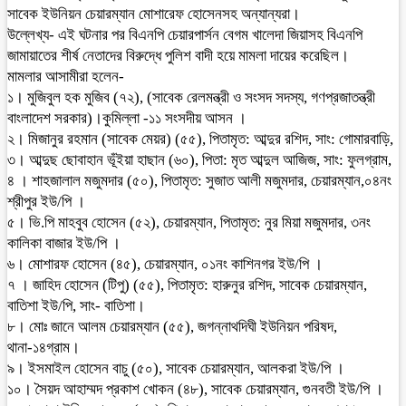
সাবেক ইউনিয়ন চেয়ারম্যান মোশারেফ হোসেনসহ অন্যান্যরা।
উল্লেখ্য- এই ঘটনার পর বিএনপি চেয়ারপার্সন বেগম খালেদা জিয়াসহ বিএনপি
জামায়াতের শীর্ষ নেতাদের বিরুদ্ধে পুলিশ বাদী হয়ে মামলা দায়ের করেছিল।
মামলার আসামীরা হলেন-
১। মুজিবুল হক মুজিব (৭২), (সাবেক রেলমন্ত্রী ও সংসদ সদস্য, গণপ্রজাতন্ত্রী
বাংলাদেশ সরকার)।কুমিল্লা -১১ সংসদীয় আসন ।
২। মিজানুর রহমান (সাবেক মেয়র) (৫৫), পিতামৃত: আব্দুর রশিদ, সাং: গোমারবাড়ি,
৩। আব্দুছ ছোবাহান ভূঁইয়া হাছান (৬০), পিতা: মৃত আব্দুল আজিজ, সাং: ফুলগ্রাম,
৪ । শাহজালাল মজুমদার (৫০), পিতামৃত: সুজাত আলী মজুমদার, চেয়ারম্যান,০৪নং
শ্রীপুর ইউ/পি ।
৫। ভি.পি মাহবুব হোসেন (৫২), চেয়ারম্যান, পিতামৃত: নুর মিয়া মজুমদার, ৩নং
কালিকা বাজার ইউ/পি ।
৬। মোশারফ হোসেন (৪৫), চেয়ারম্যান, ০১নং কাশিনগর ইউ/পি ।
৭ । জাহিদ হোসেন (টিপু) (৫৫), পিতামৃত: হারুনুর রশিদ, সাবেক চেয়ারম্যান,
বাতিশা ইউ/পি, সাং- বাতিশা।
৮। মোঃ জানে আলম চেয়ারম্যান (৫৫), জগন্নাথদিঘী ইউনিয়ন পরিষদ,
থানা-১৪গ্রাম।
৯। ইসমাইল হোসেন বাচু (৫০), সাবেক চেয়ারম্যান, আলকরা ইউ/পি ।
১০। সৈয়দ আহাম্মদ প্রকাশ খোকন (৪৮), সাবেক চেয়ারম্যান, গুনবতী ইউ/পি ।