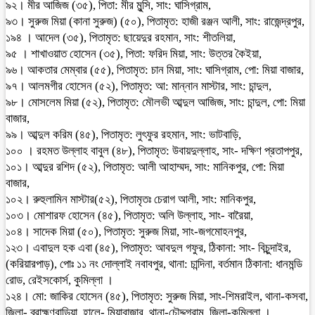
৯২। মীর আজিজ (৩৫), পিতা: মীর মুন্সি, সাং: ঘাসিগ্রাম,
৯৩। সুরুজ মিয়া (কানা সুরুজ) (৫০), পিতামৃত: হাজী রঞ্জন আলী, সাং: রাজেন্দ্রপুর,
১৯৪ । আদেল (৩৫), পিতামৃত: ছায়েদুর রহমান, সাং: শীতলিয়া,
৯৫ । শাখাওয়াত হোসেন (৩৫), পিতা: ফরিদ মিয়া, সাং: উত্তর কৈইয়া,
৯৬। আকতার মেম্বার (৫৫), পিতামৃত: চান মিয়া, সাং: ঘাসিগ্রাম, পো: মিয়া বাজার,
৯৭। আলমগীর হোসেন (৫২), পিতামৃত: আ: মান্নান মাস্টার, সাং: চান্দুল,
৯৮। মোসলেম মিয়া (৫২), পিতামৃত: মৌলভী আব্দুল আজিজ, সাং: চান্দুল, পো: মিয়া
বাজার,
৯৯। আব্দুল করিম (৪৫), পিতামৃত: লুৎফুর রহমান, সাং: ভাটবাড়ি,
১০০ । রহমত উল্লাহ বাবুল (৪৮), পিতামৃত: উবায়দুল্লাহ, সাং- দক্ষিণ প্রতাপপুর,
১০১। আব্দুর রশিদ (৫২), পিতামৃত: আলী আহাম্মদ, সাং: মানিকপুর, পো: মিয়া
বাজার,
১০২। রুহুলামিন মাস্টার(৫২), পিতামৃতঃ চেরাগ আলী, সাং: মানিকপুর,
১০৩। মোশারফ হোসেন (৪৫), পিতামৃত: অলি উল্লাহ, সাং- বারৈয়া,
১০৪। সাদেক মিয়া (৫০), পিতামৃত: সুরুজ মিয়া, সাং-জগমোহনপুর,
১২৩। এবাদুল হক এবা (৪৫), পিতামৃত: আবদুল গফুর, ঠিকানা: সাং- বিচুন্দাইর,
(করিয়ারপাড়), পোঃ ১১ নং দোল্লাই নবাবপুর, থানা: চান্দিনা, বর্তমান ঠিকানা: ধানমন্ডি
রোড, রেইসকোর্স, কুমিল্লা ।
১২৪। মো: জাকির হোসেন (৪৫), পিতামৃত: সুরুজ মিয়া, সাং-শিমরাইল, থানা-কসবা,
জিলা- ব্রাহ্মণবাড়িয়া, হালে- মিয়াবাজার, থানা-চৌদ্দগ্রাম, জিলা-কুমিল্লা ।