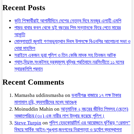
Recent Posts
কৃতি শিক্ষার্থীরাই আগামীদিনে দেশের নেতৃত্ব দিবে মনজুর এলাহী এমপি
পাষন্ড বাবার কবল থেকে দুই বছরের শিশু সন্তানকে ফিরে পেতে মায়ের
আকুতি
মোল্লাহাটে জুলাই গণঅভ্যুত্থান দিবস উপলক্ষে বিএনপির আলোচনা সভা ও
দোয়া মাহফিল
সরাইলে একজন ভুয়া পুলিশ ও তিন কেজি মাদক সহ তিনজন আটক
গ্যাস,বিদ্যুৎ সংকটসহ দ্রব্যমূল্য বৃদ্ধির প্রতিবাদে নরসিংদীতে ১১ দলের
স্বারকলিপি প্রদান
Recent Comments
Mamasba uddinsmasba
on
ভবানীগঞ্জ বাজারে ১৭ লক্ষ টাকার
মালামাল চুরি, ব্যবসায়ীদের মধ্যে আতঙ্ক
Moinuddin Mahin
on
আনুমানিক ২ বছরের জীবিত শিশুসহ (ছেলে)
অজ্ঞাতপরিচয় (৩০) এক নারীর লাশ উদ্ধার করেছে পুলিশ।
Steve Turpin
on
পুলিশ হেডকোয়ার্টার্স এর আয়োজনে ঘূর্ণিঝড় “রেমাল”
বিষয়ে সার্বিক আইন-শৃঙ্খলা,জনগনের নিরাপত্তা ও দুর্যোগ ব্যবস্থাপনা