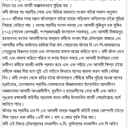
নিহত হয় এবং বাসটি মারাত্মকভাবে পুড়িয়া যায় ।
বাদী ঘটনার পর স্থানীয় লোক এবং মিডিয়া মারফতে সংবাদ পাইয়া সকাল অনুমান
৬:০০ ঘটিকার সময় দ্রুত ঘটনাস্থলে যাইয়া তাহার গাড়িখানা অগ্নিদগ্ধ হইয়া পুড়িয়া
গিয়াছে দেখিতে পায় । তৎপর স্থানীয় সংসদ সদস্য ১নং আসামী মুজিবুল হক মুজিব
(৭২) (সাবেক রেলমন্ত্রী, গণপ্রজাতন্ত্রী বাংলাদেশ সরকার), ২নং আসামী মিজারনুর
রহমানসহ কতেক আসামীগনের মাধ্যমে বাদীকে সংবাদ দিয়া চৌদ্দগ্রাম বাজারে ১নং
আসামীর দলীয় কার্যালয়ে ডাকিয়া নিয়া বাস পোড়ানোর ঘটনায় বি এন পি-জামায়াতের
নেতৃবৃন্দের বিরুদ্ধে হত্যা এবং নাশকতার মামলা দায়ের করিতে বলে। বাদী ঘটনা দেখে
নাই এবং মামলা করিতে পরিবে না বলায় উক্ত সময়ে ১নং আসামী উপস্থিত নেতা
কর্মীগণ বাদীকে হুমকী-ধমকি প্রদান করে এবং এক পর্যায়ে ১নং আসামী ক্ষিপ্ত হইয়া
বাদীকে থাপ্পর দিয়া বলে তুই এই লাইনে কিভাবে বাসের ব্যবসা করস আমি দেখিয়া
নিব। বাদী সেখান থেকে বাহির হইয়া ঘটনাস্থলে পৌঁছিয়া বাদীর পুড়িয়া যাওয়া বাসের
ড্রাইভার, হেলপারসহ স্থানীয় লোকজনকে জিজ্ঞাসাবাদে উল্লেখিত আসামীগণ
অজ্ঞাতনামা আসামী আওয়ামীলীগ, যুবলীগ ও ছাত্রলীগের নেতা কর্মী এবং আইন
শৃঙ্খলা রক্ষাকারী বাহিনীর প্রত্যক্ষ মদদে বাদীর উল্লেখিত বাসটি পোড়াইয়াছে মর্মে
জানিতে পারে।
ঘটনার পর স্থানীয় এম পি ১নং আসামী তাহার সন্ত্রাসী বাহিনী দ্বারা কোম্পানী হইতে
লীজ গ্রহন করা বাদীর ০৫টি বাস। বাস ও জোর পূর্বক নিয়া যায়।
বাদী এই বিষয়ে চৌদ্দগ্রামের তৎকালীন ও.সি, কুমিল্লার তৎকালীন এস পি আইন