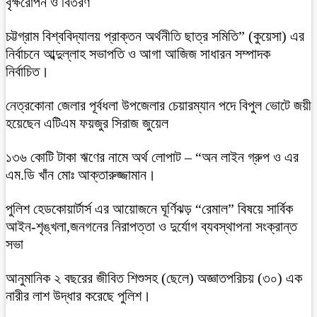
বৃক্ষরোপন ও বিতরণ
চট্টগ্রাম বিশ্ববিদ্যালয় প্রাক্তন অর্থনীতি ছাত্র সমিতি” (কুয়েসা) এর
নির্বাচনে আব্দুল্লাহ সভাপতি ও আগা আজিজ সাধারন সম্পাদক
নির্বাচিত।
নেত্রকোনা জেলার পূর্বধলা উপজেলার চেয়ারম্যান পদে বিপুল ভোটে জয়ী
হয়েছেন এটিএম ফয়জুর সিরাজ জুয়েল
১৩৬ কোটি টাকা ঋণের নামে অর্থ লোপাট – “অন লাইন গ্রুপ ও এর
এম.ডি খাঁন মোঃ আক্তারুজ্জামান।
পুলিশ হেডকোয়ার্টার্স এর আয়োজনে ঘূর্ণিঝড় “রেমাল” বিষয়ে সার্বিক
আইন-শৃঙ্খলা,জনগনের নিরাপত্তা ও দুর্যোগ ব্যবস্থাপনা সংক্রান্ত
সভা
আনুমানিক ২ বছরের জীবিত শিশুসহ (ছেলে) অজ্ঞাতপরিচয় (৩০) এক
নারীর লাশ উদ্ধার করেছে পুলিশ।