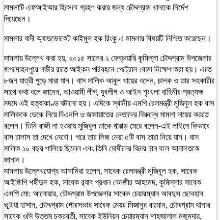
মামলাটি এফআইআর হিসেবে গ্রহণ করার জন্য চৌদ্দগ্রাম থানাকে নির্দেশ
দিয়েছেন।
মামলার বাদী অ্যাডভোকেট কাইমুল হক রিংকু এ মামলার বিষয়টি নিশ্চিত করেছেন।
মামলায় উল্লেখ করা হয়, ২০১৫ সালের ২ ফেব্রুয়ারি কুমিল্লা চৌদ্দগ্রাম উপজেলার
জগমোহনপুরে গভীর রাতে আইকন পরিবহনে পেট্রোল বোমা নিক্ষেপ করা হয়। এতে
৮জন যাত্রী পুড়ে মারা যান। বাস মালিক আবুল খায়ের বলেন, চালক ও তার সহকারীর
সাথে কথা বলে জানেন, আওয়ামী লীগ, যুবলীগ ও আইন শৃংখলা বাহিনীর প্রত্যক্ষ
মদদে এই হত্যাকাণ্ড ঘটানো হয়। এদিকে স্থানীয় এমপি রেলমন্ত্রী মুজিবুল হক বাস
মালিককে ডেকে নিয়ে বিএনপি ও জামায়াতের নেতাদের বিরুদ্ধে মামলা দায়ের করতে
বলেন। তিনি রাজী না হওয়ায় মুজিবুল তাকে থাপ্পড় মেরে বলেন-এই লাইনে কিভাবে
বাস চালাস তা দেখে নেবো। পরে তার লিজ নেয়া ৫টি বাস তারা নিয়ে যান। বাস
মালিক ১০ বছর পালিয়ে ছিলেন এবং তিনি দোষীদের বিচার চান বলে আদালতকে
জানান।
মামলায় উল্লেখযোগ্য আসামিরা হলেন, সাবেক রেলমন্ত্রী মুজিবুল হক, সাবেক
আইজিপি শহীদুল হক, সাবেক র‌্যাব প্রধান বেনজীর আহমেদ, কুমিল্লার সাবেক
এসপি মো: আনোয়ার, চৌদ্দগ্রাম উপজেলার সাবেক চেয়ারম্যান আবদুস ছোবহান
ভূইয়া হাসান, চৌদ্দগ্রাম পৌরসভার সাবেক মেয়র মিজানুর রহমান, চৌদ্দগ্রাম থানার
সাবেক ওসি উত্তম চক্রবর্তী, সাবেক ইউনিয়ন চেয়ারম্যান শাহজালাল মজুমদার,