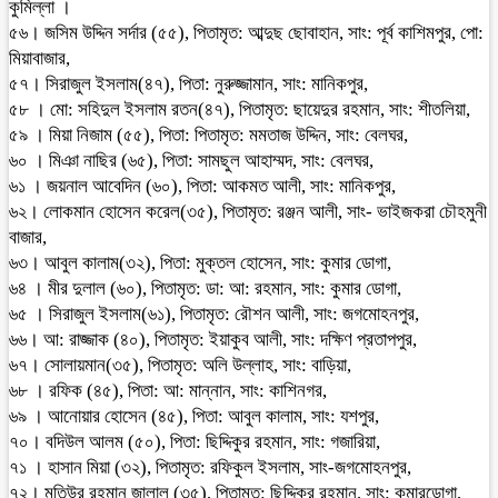
কুমিল্লা ।
৫৬। জসিম উদ্দিন সর্দার (৫৫), পিতামৃত: আব্দুছ ছোবাহান, সাং: পূর্ব কাশিমপুর, পো:
মিয়াবাজার,
৫৭। সিরাজুল ইসলাম(৪৭), পিতা: নুরুজ্জামান, সাং: মানিকপুর,
৫৮ । মো: সহিদুল ইসলাম রতন(৪৭), পিতামৃত: ছায়েদুর রহমান, সাং: শীতলিয়া,
৫৯ । মিয়া নিজাম (৫৫), পিতা: পিতামৃত: মমতাজ উদ্দিন, সাং: বেলঘর,
৬০ । মিঞা নাছির (৬৫), পিতা: সামছুল আহাম্মদ, সাং: বেলঘর,
৬১ । জয়নাল আবেদিন (৬০), পিতা: আকমত আলী, সাং: মানিকপুর,
৬২। লোকমান হোসেন করেল(৩৫), পিতামৃত: রঞ্জন আলী, সাং- ভাইজকরা চৌহমুনী
বাজার,
৬৩। আবুল কালাম(৩২), পিতা: মুক্তল হোসেন, সাং: কুমার ডোগা,
৬৪ । মীর দুলাল (৬০), পিতামৃত: ডা: আ: রহমান, সাং: কুমার ডোগা,
৬৫ । সিরাজুল ইসলাম(৬১), পিতামৃত: রৌশন আলী, সাং: জগমোহনপুর,
৬৬। আ: রাজ্জাক (৪০), পিতামৃত: ইয়াকুব আলী, সাং: দক্ষিণ প্রতাপপুর,
৬৭। সোলায়মান(৩৫), পিতামৃত: অলি উল্লাহ, সাং: বাড়িয়া,
৬৮ । রফিক (৪৫), পিতা: আ: মান্নান, সাং: কাশিনগর,
৬৯ । আনোয়ার হোসেন (৪৫), পিতা: আবুল কালাম, সাং: যশপুর,
৭০। বদিউল আলম (৫০), পিতা: ছিদ্দিকুর রহমান, সাং: গজারিয়া,
৭১ । হাসান মিয়া (৩২), পিতামৃত: রফিকুল ইসলাম, সাং-জগমোহনপুর,
৭২। মতিউর রহমান জালাল (৩৫), পিতামৃত: ছিদ্দিকুর রহমান, সাং: কুমারডোগা,