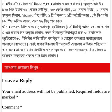
ভারতীয় অবৈধ মাদক ও বিভিন্ন প্রকার মালামাল জব্দ করা হয়। জব্দকৃত ভারতীয়
৪২০ পিছ ইয়াবা ৬০ বোতল হুইস্কি , ৩৮ কেজি গাঁজা , ১১ বোতল বিয়ার , ২ বোতল
ইস্কফ সিরাপ, ২৬,৩৫০ পিছ বাঁজি, ১ টি পিকআপ, ১টি অটোরিকশার , ১টি সিএনজি
৮৮ পিছ অলিভ ওয়েল, এবং ৭২ পিছ শাল চাদর।
ঘটনার সত্যতা নিশ্চিত করে সুলতানপুর ব্যাটালিয়ন (৬০বিজিবি) অধিনায়ক লেঃ কর্নেল
এ এম জাবের বিন জব্বার জানান, সর্বদা সীমান্তে নিরাপত্তা রক্ষা ও চোরাচালান
প্রতিরোধে ৬০ বিজিবির আভিযানিক কার্যক্রম ও গোয়েন্দা তৎপরতা সর্বোত্রভাবে
অব্যাহত রেখেছেন। এরই ধারাবাহিকতায় সীমান্তবর্তী এলাকায় অভিযান পরিচালনা
করে এসব মাদক ও চোরাচালানী মালামাল জব্দ করে। দেশ ও জনস্বার্থে আমাদের এ
অভিযান অব্যাহত থাকবে বলে তিনি জানান।
আপনার মতামত লিখুন :
Leave a Reply
Your email address will not be published.
Required fields are
marked
*
Comment
*