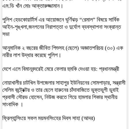
এম.ডি খাঁন মোঃ আক্তারুজ্জামান।
পুলিশ হেডকোয়ার্টার্স এর আয়োজনে ঘূর্ণিঝড় “রেমাল” বিষয়ে সার্বিক
আইন-শৃঙ্খলা,জনগনের নিরাপত্তা ও দুর্যোগ ব্যবস্থাপনা সংক্রান্ত
সভা
আনুমানিক ২ বছরের জীবিত শিশুসহ (ছেলে) অজ্ঞাতপরিচয় (৩০) এক
নারীর লাশ উদ্ধার করেছে পুলিশ।
দেশে এলে বিমানবন্দরেই মেরে ফেলার হুমকি দেওয়া হয়: প্রধানমন্ত্রী
নোয়াখালীর চাটখিল উপজেলার সাহাপুর ইউনিয়নের সোমপাড়ার, সন্ত্রাসী
সেলিম কন্ট্রেক্টর ও তার ছেলে হারুনের চাঁদাবাজিতে ভুক্তভুগী ডুবাই
প্রবাসী সৌরভ হোসেন, নিউজ করতে গিয়ে হামলার শিকার স্থানীয়
সাংবাদিক ।
ফ্রিল্যান্সিংয়ে সফল ময়মনসিংহের দিবস সাহা (আদর)