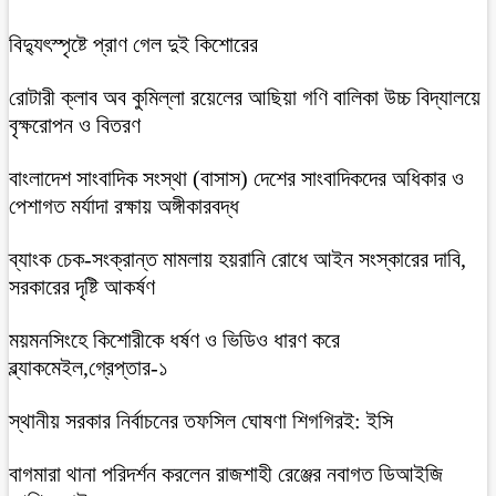
বিদ্যুৎস্পৃষ্টে প্রাণ গেল দুই কিশোরের
রোটারী ক্লাব অব কুমিল্লা রয়েলের আছিয়া গণি বালিকা উচ্চ বিদ্যালয়ে
বৃক্ষরোপন ও বিতরণ
বাংলাদেশ সাংবাদিক সংস্থা (বাসাস) দেশের সাংবাদিকদের অধিকার ও
পেশাগত মর্যাদা রক্ষায় অঙ্গীকারবদ্ধ
ব্যাংক চেক-সংক্রান্ত মামলায় হয়রানি রোধে আইন সংস্কারের দাবি,
সরকারের দৃষ্টি আকর্ষণ
ময়মনসিংহে কিশোরীকে ধর্ষণ ও ভিডিও ধারণ করে
ব্ল্যাকমেইল,গ্রেপ্তার-১
স্থানীয় সরকার নির্বাচনের তফসিল ঘোষণা শিগগিরই: ইসি
বাগমারা থানা পরিদর্শন করলেন রাজশাহী রেঞ্জের নবাগত ডিআইজি