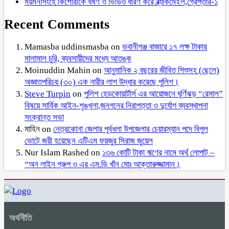
ময়মনসিংহে কিশোরীকে ধর্ষণ ও ভিডিও ধারণ করে ব্ল্যাকমেইল,গ্রেপ্তার-১
Recent Comments
Mamasba uddinsmasba
on
ভবানীগঞ্জ বাজারে ১৭ লক্ষ টাকার
মালামাল চুরি, ব্যবসায়ীদের মধ্যে আতঙ্ক
Moinuddin Mahin
on
আনুমানিক ২ বছরের জীবিত শিশুসহ (ছেলে)
অজ্ঞাতপরিচয় (৩০) এক নারীর লাশ উদ্ধার করেছে পুলিশ।
Steve Turpin
on
পুলিশ হেডকোয়ার্টার্স এর আয়োজনে ঘূর্ণিঝড় “রেমাল”
বিষয়ে সার্বিক আইন-শৃঙ্খলা,জনগনের নিরাপত্তা ও দুর্যোগ ব্যবস্থাপনা
সংক্রান্ত সভা
মাহিন
on
নেত্রকোনা জেলার পূর্বধলা উপজেলার চেয়ারম্যান পদে বিপুল
ভোটে জয়ী হয়েছেন এটিএম ফয়জুর সিরাজ জুয়েল
Nur Islam Rashed
on
১৩৬ কোটি টাকা ঋণের নামে অর্থ লোপাট –
“অন লাইন গ্রুপ ও এর এম.ডি খাঁন মোঃ আক্তারুজ্জামান।
অর্থনীতি