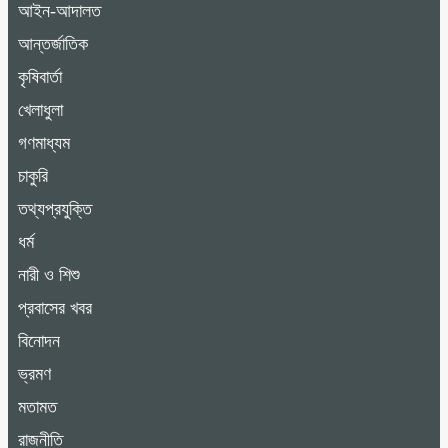
আইন-আদালত
আন্তর্জাতিক
কৃষিবার্তা
খেলাধুলা
গণমাধ্যম
চাকুরি
তথ্যপ্রযুক্তি
ধর্ম
নারী ও শিশু
প্রবাসের খবর
বিনোদন
ভ্রমণ
মতামত
রাজনীতি