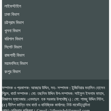
লাইফস্টাইল
ঢাকা বিভাগ
চট্টগ্রাম বিভাগ
খুলনা বিভাগ
বরিশাল বিভাগ
সিলেট বিভাগ
রাজশাহী বিভাগ
ময়মনসিংহ বিভাগ
রংপুর বিভাগ
সম্পাদক ও প্রকাশক: আবছার উদ্দিন, সহ- সম্পাদক : ইন্জিনিয়ার মহাসিন হোসেন
প্রিন্স, বার্তা সম্পাদক : মো: তছলিম উদ্দিন উপ-সম্পাদক: সাইফুল ইসলাম ফাহাদ,
বিজ্ঞাপন ম্যানেজার :এমদাদুল হক সরকার উপদেষ্টা(২) : মো: শামছু উদ্দিন লিটন,
(৫) দীলিপ কান্তি নাথ বার্তা ও বানিজ্যিক কার্যালয়: নিউ মার্কেট(চান্দিনা
রোড),দেবিদ্বার,কুমিল্লা। Gmail :24hrstvbd@gmail.com