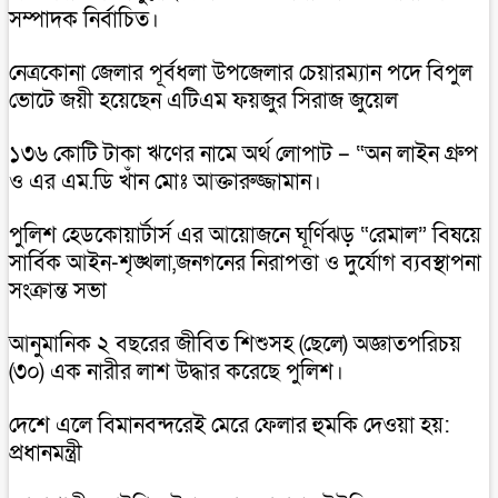
সম্পাদক নির্বাচিত।
নেত্রকোনা জেলার পূর্বধলা উপজেলার চেয়ারম্যান পদে বিপুল
ভোটে জয়ী হয়েছেন এটিএম ফয়জুর সিরাজ জুয়েল
১৩৬ কোটি টাকা ঋণের নামে অর্থ লোপাট – “অন লাইন গ্রুপ
ও এর এম.ডি খাঁন মোঃ আক্তারুজ্জামান।
পুলিশ হেডকোয়ার্টার্স এর আয়োজনে ঘূর্ণিঝড় “রেমাল” বিষয়ে
সার্বিক আইন-শৃঙ্খলা,জনগনের নিরাপত্তা ও দুর্যোগ ব্যবস্থাপনা
সংক্রান্ত সভা
আনুমানিক ২ বছরের জীবিত শিশুসহ (ছেলে) অজ্ঞাতপরিচয়
(৩০) এক নারীর লাশ উদ্ধার করেছে পুলিশ।
দেশে এলে বিমানবন্দরেই মেরে ফেলার হুমকি দেওয়া হয়:
প্রধানমন্ত্রী