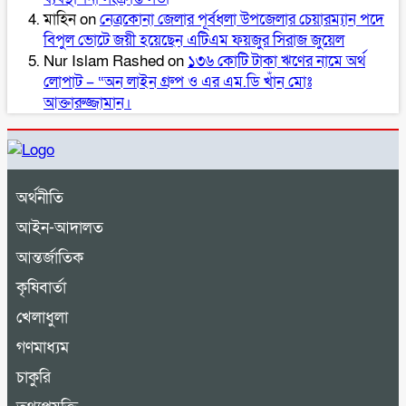
মাহিন
on
নেত্রকোনা জেলার পূর্বধলা উপজেলার চেয়ারম্যান পদে
বিপুল ভোটে জয়ী হয়েছেন এটিএম ফয়জুর সিরাজ জুয়েল
Nur Islam Rashed
on
১৩৬ কোটি টাকা ঋণের নামে অর্থ
লোপাট – “অন লাইন গ্রুপ ও এর এম.ডি খাঁন মোঃ
আক্তারুজ্জামান।
অর্থনীতি
আইন-আদালত
আন্তর্জাতিক
কৃষিবার্তা
খেলাধুলা
গণমাধ্যম
চাকুরি