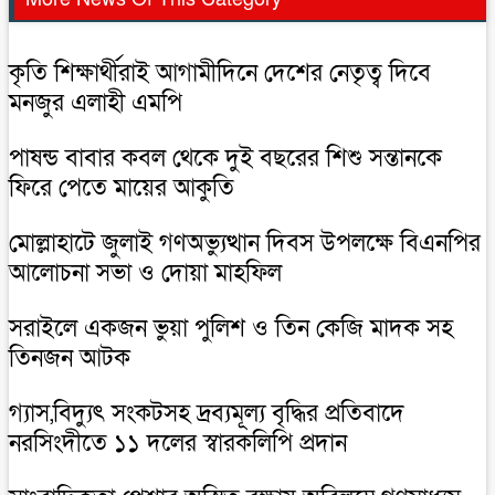
কৃতি শিক্ষার্থীরাই আগামীদিনে দেশের নেতৃত্ব দিবে
মনজুর এলাহী এমপি
পাষন্ড বাবার কবল থেকে দুই বছরের শিশু সন্তানকে
ফিরে পেতে মায়ের আকুতি
মোল্লাহাটে জুলাই গণঅভ্যুত্থান দিবস উপলক্ষে বিএনপির
আলোচনা সভা ও দোয়া মাহফিল
সরাইলে একজন ভুয়া পুলিশ ও তিন কেজি মাদক সহ
তিনজন আটক
গ্যাস,বিদ্যুৎ সংকটসহ দ্রব্যমূল্য বৃদ্ধির প্রতিবাদে
নরসিংদীতে ১১ দলের স্বারকলিপি প্রদান