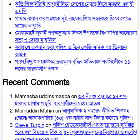
কৃতি শিক্ষার্থীরাই আগামীদিনে দেশের নেতৃত্ব দিবে মনজুর এলাহী
এমপি
পাষন্ড বাবার কবল থেকে দুই বছরের শিশু সন্তানকে ফিরে পেতে
মায়ের আকুতি
মোল্লাহাটে জুলাই গণঅভ্যুত্থান দিবস উপলক্ষে বিএনপির আলোচনা
সভা ও দোয়া মাহফিল
সরাইলে একজন ভুয়া পুলিশ ও তিন কেজি মাদক সহ তিনজন
আটক
গ্যাস,বিদ্যুৎ সংকটসহ দ্রব্যমূল্য বৃদ্ধির প্রতিবাদে নরসিংদীতে ১১
দলের স্বারকলিপি প্রদান
Recent Comments
Mamasba uddinsmasba
on
ভবানীগঞ্জ বাজারে ১৭ লক্ষ
টাকার মালামাল চুরি, ব্যবসায়ীদের মধ্যে আতঙ্ক
Moinuddin Mahin
on
আনুমানিক ২ বছরের জীবিত শিশুসহ
(ছেলে) অজ্ঞাতপরিচয় (৩০) এক নারীর লাশ উদ্ধার করেছে পুলিশ।
Steve Turpin
on
পুলিশ হেডকোয়ার্টার্স এর আয়োজনে ঘূর্ণিঝড়
“রেমাল” বিষয়ে সার্বিক আইন-শৃঙ্খলা,জনগনের নিরাপত্তা ও দুর্যোগ
ব্যবস্থাপনা সংক্রান্ত সভা